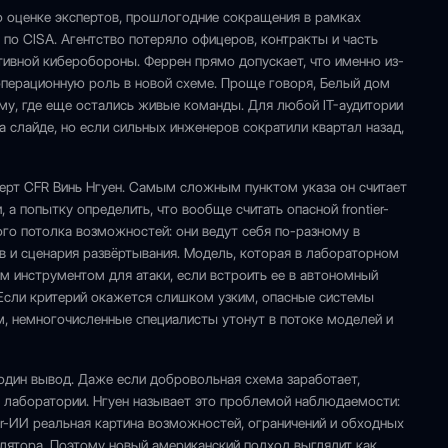
По оценке экспертов, прошлогодние сокращения в рамках
и по CISA. Агентство потеряло офицеров, контракты и часть
тивной киберобороны. Феррен прямо допускает, что именно из-
перационную роль в новой схеме. Проще говоря, Белый дом
ому, где еще остались живые команды. Для любой IT-аудитории
 слайде, но если сильных инженеров сократили квартал назад,
перт CFR Винь Нгуен. Самым сложным пунктом указа он считает
 а попытку определить, что вообще считать опасной frontier-
о потолка возможностей: они ведут себя по-разному в
в и сценария развёртывания. Модель, которая в лабораторном
м инструментом для атаки, если встроить ее в автономный
 Если критерий окажется слишком узким, опасные системы
м, немногочисленные специалисты утонут в потоке моделей и
один вывод. Даже если добровольная схема заработает,
ми лаборатории. Нгуен называет это проблемой наблюдаемости:
tier-ИИ реальная картина возможностей, ограничений и обходных
гулятора. Поэтому новый американский подход выглядит как