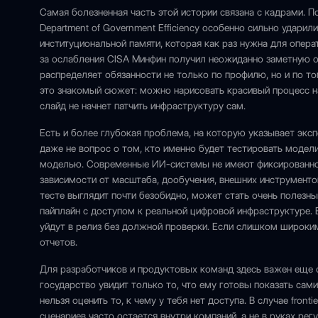
Самая болезненная часть этой истории связана с кадрами. 
Department of Government Efficiency особенно сильно ударил
институциональной памяти, которая как раз нужна для опера
за ослабления CISA Минфин получил неожиданно заметную о
распределяет обязанности не только по профилю, но и по т
это знакомый сюжет: можно нарисовать красивый процесс на
слайд не начнет патчить инфраструктуру сам.
Есть и более глубокая проблема, на которую указывает экс
даже не вопрос о том, кто именно будет тестировать модели,
моделью. Современные ИИ-системы не имеют фиксированног
зависимости от масштаба, дообучения, внешних инструменто
тесте выглядит почти безобидно, может стать очень полезны
пайплайн с доступом к реальной цифровой инфраструктуре.
уйдут в релиз без должной проверки. Если слишком широки
отчетов.
Для разработчиков и продуктовых команд здесь важен еще 
государство увидит только то, что ему готовы показать са
нельзя оценить то, к чему у тебя нет доступа. В случае fron
сценариев часто остается внутри компаний, а не в руках ре