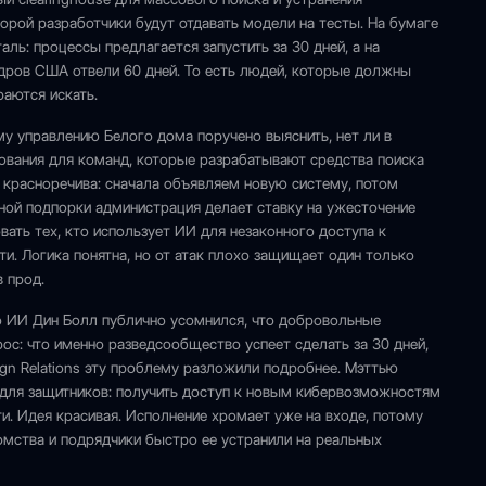
орой разработчики будут отдавать модели на тесты. На бумаге
аль: процессы предлагается запустить за 30 дней, а на
дров США отвели 60 дней. То есть людей, которые должны
раются искать.
у управлению Белого дома поручено выяснить, нет ли в
вания для команд, которые разрабатывают средства поиска
 красноречива: сначала объявляем новую систему, потом
нной подпорки администрация делает ставку на ужесточение
ать тех, кто использует ИИ для незаконного доступа к
и. Логика понятна, но от атак плохо защищает один только
 прод.
по ИИ Дин Болл публично усомнился, что добровольные
ос: что именно разведсообщество успеет сделать за 30 дней,
eign Relations эту проблему разложили подробнее. Мэттью
 для защитников: получить доступ к новым кибервозможностям
и. Идея красивая. Исполнение хромает уже на входе, потому
домства и подрядчики быстро ее устранили на реальных