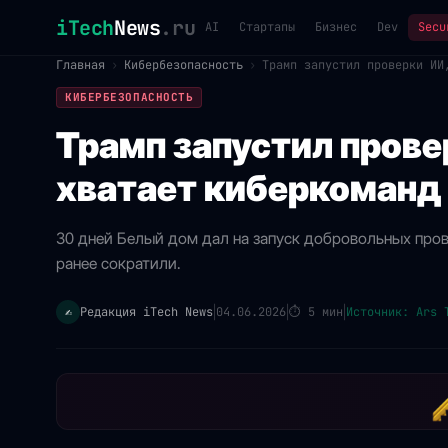
iTech
News
.ru
AI
Стартапы
Бизнес
Dev
Secu
Главная
›
Кибербезопасность
›
Трамп запустил проверки ИИ
КИБЕРБЕЗОПАСНОСТЬ
Трамп запустил прове
хватает киберкоманд
30 дней Белый дом дал на запуск добровольных пр
ранее сократили.
Редакция iTech News
04.06.2026
⏱
5 мин
Источник: Ars 
✍️
|
|
|