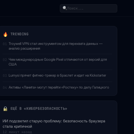
Поиск
TRENDING
Troywell VPN стал инструментом для перехвата данных —
01
анализ расширения
Чем международные Google Pixel отличаются от версий для
02
США
Lumysi прячет фитнес-трекер в браслет и идет на Kickstarter
03
Активы «Ланита» могут перейти «Ростеху» по делу Галицкого
04
ЕЩЁ В «КИБЕРБЕЗОПАСНОСТЬ»
ИИ подсветил старую проблему: безопасность браузера
стала критичной
12 минут назад