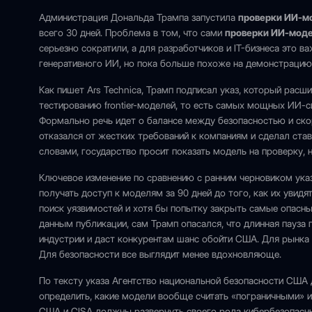
Администрация Дональда Трампа запустила
проверки ИИ-м
всего 30 дней. Проблема в том, что сами
проверки ИИ-мод
серьезно сократили, а для разработчиков и IT-бизнеса это в
генеративного ИИ, но пока больше похоже на демонстрацию
Как пишет Ars Technica, Трамп подписал указ, который рас
тестированию frontier-моделей, то есть самых мощных ИИ-с
Формально речь идет о балансе между безопасностью и ско
отказался от жестких требований к компаниям и сделал ста
словами, государство просит показать модель на проверку, н
Ключевое изменение по сравнению с ранним черновиком ука
получать доступ к моделям за 90 дней до того, как их увид
поиск уязвимостей и хотя бы попытку закрыть самые опасны
данным публикации, сам Трамп опасался, что длинная пауза
индустрии и даст конкурентам шанс обойти США. Для рынка 
Для безопасности все выглядит менее вдохновляюще.
По тексту указа Агентство национальной безопасности США
определить, какие модели вообще считать «пограничными»
США и CISA должны развернуть своего рода кибербезопасный