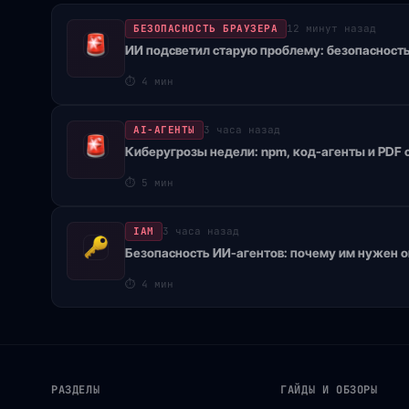
БЕЗОПАСНОСТЬ БРАУЗЕРА
12 минут назад
ИИ подсветил старую проблему: безопасность
⏱
4 мин
AI-АГЕНТЫ
3 часа назад
Киберугрозы недели: npm, код-агенты и PDF 
⏱
5 мин
IAM
3 часа назад
Безопасность ИИ-агентов: почему им нужен 
⏱
4 мин
РАЗДЕЛЫ
ГАЙДЫ И ОБЗОРЫ