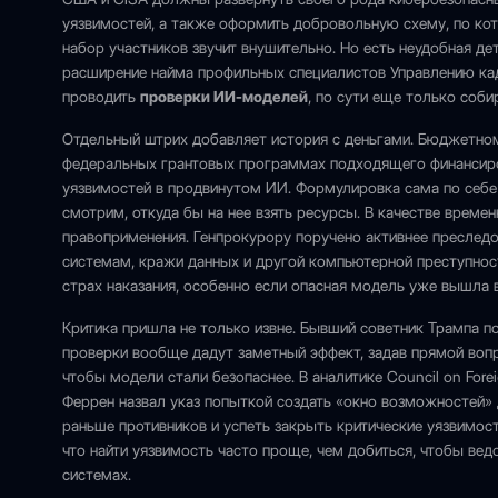
уязвимостей, а также оформить добровольную схему, по кот
набор участников звучит внушительно. Но есть неудобная дет
расширение найма профильных специалистов Управлению ка
проводить
проверки ИИ-моделей
, по сути еще только соби
Отдельный штрих добавляет история с деньгами. Бюджетном
федеральных грантовых программах подходящего финансиро
уязвимостей в продвинутом ИИ. Формулировка сама по себе
смотрим, откуда бы на нее взять ресурсы. В качестве време
правоприменения. Генпрокурору поручено активнее преследов
системам, кражи данных и другой компьютерной преступност
страх наказания, особенно если опасная модель уже вышла в
Критика пришла не только извне. Бывший советник Трампа 
проверки вообще дадут заметный эффект, задав прямой вопр
чтобы модели стали безопаснее. В аналитике Council on For
Феррен назвал указ попыткой создать «окно возможностей»
раньше противников и успеть закрыть критические уязвимост
что найти уязвимость часто проще, чем добиться, чтобы ве
системах.