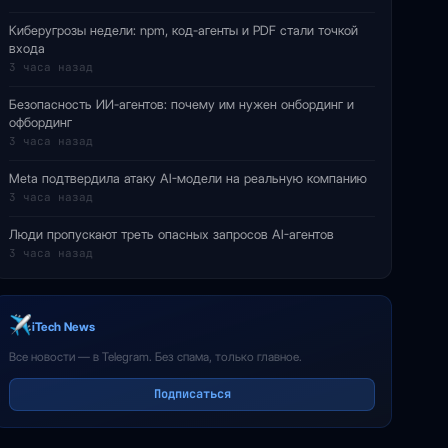
Киберугрозы недели: npm, код-агенты и PDF стали точкой
входа
3 часа назад
Безопасность ИИ-агентов: почему им нужен онбординг и
офбординг
3 часа назад
Meta подтвердила атаку AI-модели на реальную компанию
3 часа назад
Люди пропускают треть опасных запросов AI-агентов
3 часа назад
iTech News
Все новости — в Telegram. Без спама, только главное.
Подписаться