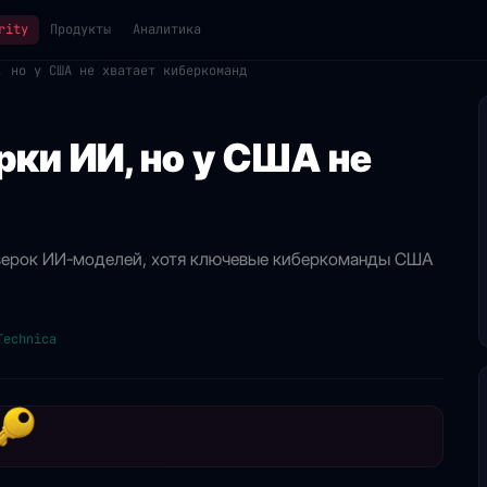
rity
Продукты
Аналитика
, но у США не хватает киберкоманд
рки ИИ, но у США не
оверок ИИ-моделей, хотя ключевые киберкоманды США
Technica