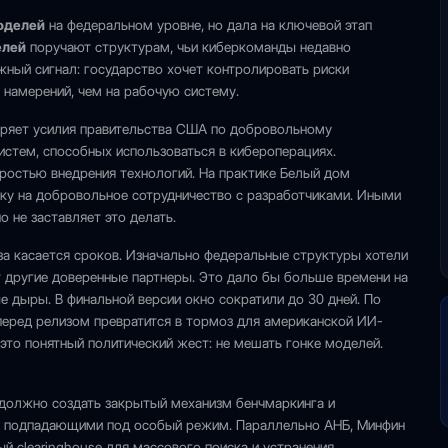
оделей
на федеральном уровне, но дала на ключевой этап
елей
поручают структурам, чьи киберкоманды недавно
ажный сигнал: государство хочет контролировать риски
 намерений, чем на рабочую систему.
ширяет усилия правительства США по добровольному
истем, способных использоваться в кибероперациях.
ростью внедрения технологий. На практике Белый дом
вку на добровольное сотрудничество с разработчиками. Иными
о не заставляет это делать.
за касается сроков. Изначально федеральные структуры хотели
ят другие доверенные партнеры. Это дало бы больше времени на
е дыры. В финальной версии окно сократили до 30 дней. По
 перед релизом превратится в тормоз для американской ИИ-
это понятный политический жест: не мешать гонке моделей.
 должно создать закрытый механизм бенчмаркинга и
 и подпадающими под особый режим. Параллельно АНБ, Минфин
 clearinghouse для массового поиска и устранения