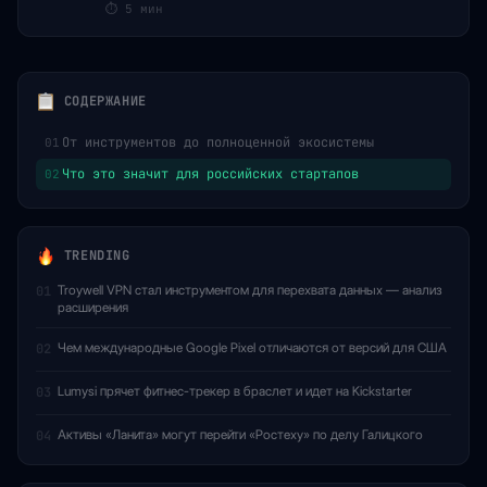
⏱
5 мин
СОДЕРЖАНИЕ
От инструментов до полноценной экосистемы
01
Что это значит для российских стартапов
02
TRENDING
Troywell VPN стал инструментом для перехвата данных — анализ
01
расширения
Чем международные Google Pixel отличаются от версий для США
02
Lumysi прячет фитнес-трекер в браслет и идет на Kickstarter
03
Активы «Ланита» могут перейти «Ростеху» по делу Галицкого
04