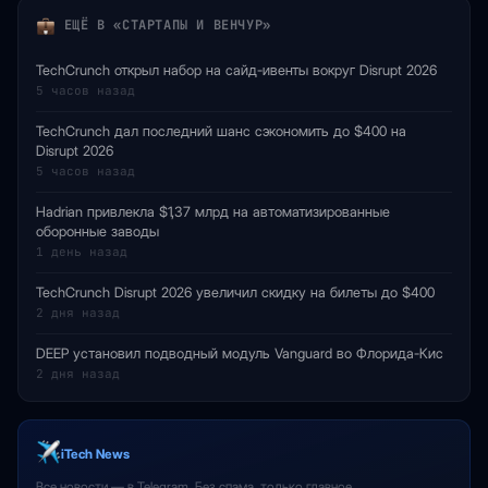
ЕЩЁ В «СТАРТАПЫ И ВЕНЧУР»
TechCrunch открыл набор на сайд-ивенты вокруг Disrupt 2026
5 часов назад
TechCrunch дал последний шанс сэкономить до $400 на
Disrupt 2026
5 часов назад
Hadrian привлекла $1,37 млрд на автоматизированные
оборонные заводы
1 день назад
TechCrunch Disrupt 2026 увеличил скидку на билеты до $400
2 дня назад
DEEP установил подводный модуль Vanguard во Флорида-Кис
2 дня назад
iTech News
Все новости — в Telegram. Без спама, только главное.