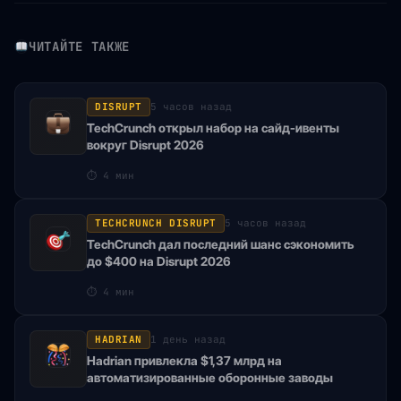
ЧИТАЙТЕ ТАКЖЕ
DISRUPT
5 часов назад
TechCrunch открыл набор на сайд-ивенты
вокруг Disrupt 2026
⏱
4 мин
TECHCRUNCH DISRUPT
5 часов назад
TechCrunch дал последний шанс сэкономить
до $400 на Disrupt 2026
⏱
4 мин
HADRIAN
1 день назад
Hadrian привлекла $1,37 млрд на
автоматизированные оборонные заводы