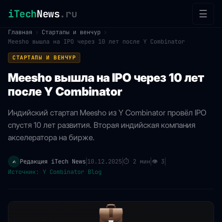
iTech
News
.ru
☰
Главная
›
Стартапы и венчур
›
Meesho вышла на IPO через 10 лет после Y Combinator
СТАРТАПЫ И ВЕНЧУР
Meesho вышла на IPO через 10 лет
после Y Combinator
Индийский стартап Meesho из Y Combinator провёл IPO
спустя 10 лет развития. Вторая индийская компания
акселератора на бирже.
Редакция iTech News
10.12.2025
⏱
2 мин
👁
3
✍️
|
|
|
|
Источник: Y Combinator Blog