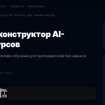
rity
Продукты
Аналитика
уктор AI-агентов для онлайн-курсов
конструктор AI-
урсов
я онлайн-обучение для преподавателей без навыков
uct Hunt
🏗