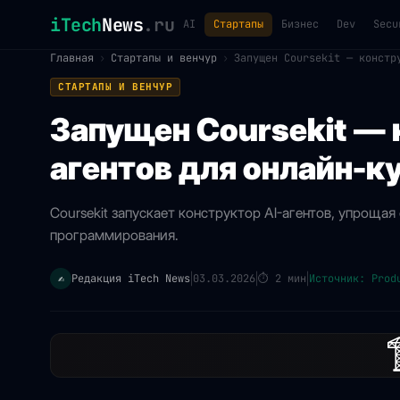
iTech
News
.ru
AI
Стартапы
Бизнес
Dev
Secu
Главная
›
Стартапы и венчур
›
Запущен Coursekit — констр
СТАРТАПЫ И ВЕНЧУР
Запущен Coursekit — 
агентов для онлайн-к
Coursekit запускает конструктор AI-агентов, упроща
программирования.
Редакция iTech News
03.03.2026
⏱
2 мин
Источник: Prod
✍️
|
|
|