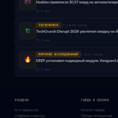
Hadrian привлекла $1,37 млрд на автоматизи
⏱
5 мин
TECHCRUNCH
13 часов назад
🏗
TechCrunch Disrupt 2026 увеличил скидку на 
⏱
3 мин
МОРСКИЕ ИССЛЕДОВАНИЯ
1 день назад
DEEP установил подводный модуль Vanguard 
⏱
3 мин
РАЗДЕЛЫ
ГАЙДЫ И ОБЗОРЫ
AI и нейросети
Каталог гайдов
Стартапы и венчур
Обзоры AI-моделей