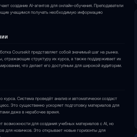
чает создание AI-агентов для онлайн-обучения. Преподаватели
гающие учащимся получать необходимую информацию
нии
ботка Coursekit представляет собой значимый шаг на рынке.
ы, отражающие структуру их курса, а также поддерживает их
ировании, что делает его доступным для широкой аудитории.
о курса. Система проведёт анализ и автоматически создаст
цесс. Это существенно ускоряет подготовку материалов для
нтами даже в нерабочее время.
ет возможности для создания учебных материалов с AI, но
ров для новичков. Это открывает новые горизонты для