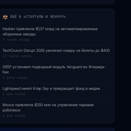
ЕЩЁ В «СТАРТАПЫ И ВЕНЧУР»
Hadrian привлекла $1,37 млрд на автоматизированные
оборонные заводы
5 часов назад
TechCrunch Disrupt 2026 увеличил скидку на билеты до $400
13 часов назад
DEEP установил подводный модуль Vanguard во Флорида-
Кис
1 день назад
Lightspeed нанял Клэр Зау и превращает фонд в медиа
2 дня назад
Moove привлекла $250 млн на управление парками
роботакси
2 дня назад