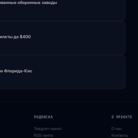
рованные оборонные заводы
билеты до $400
во Флорида-Кис
ПОДПИСКА
О ПРОЕКТЕ
Telegram-канал
О нас
RSS-лента
Контакты