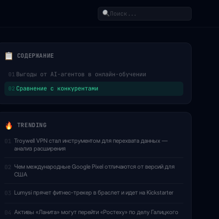
Поиск
СОДЕРЖАНИЕ
Выгоды от AI-агентов в онлайн-обучении
01
Сравнение с конкурентами
02
TRENDING
Troywell VPN стал инструментом для перехвата данных —
01
анализ расширения
Чем международные Google Pixel отличаются от версий для
02
США
Lumysi прячет фитнес-трекер в браслет и идет на Kickstarter
03
Активы «Ланита» могут перейти «Ростеху» по делу Галицкого
04