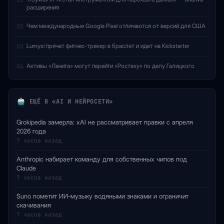
01
расширения
Чем международные Google Pixel отличаются от версий для США
02
Lumysi прячет фитнес-трекер в браслет и идет на Kickstarter
03
Активы «Ланита» могут перейти «Ростеху» по делу Галицкого
04
ЕЩЁ В «AI И НЕЙРОСЕТИ»
Grokipedia замерла: xAI не рассматривает правки с апреля
2026 года
7 часов назад
Anthropic набирает команду для собственных чипов под
Claude
7 часов назад
Suno пометит ИИ-музыку водяными знаками и ограничит
скачивания
7 часов назад