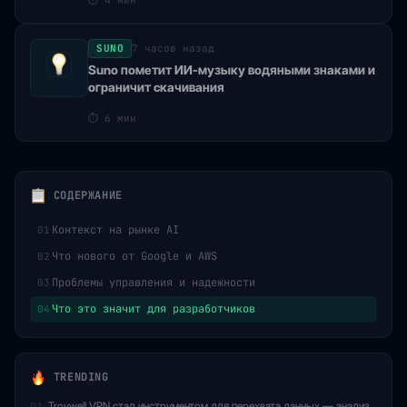
⏱
4 мин
SUNO
7 часов назад
Suno пометит ИИ-музыку водяными знаками и
ограничит скачивания
⏱
6 мин
СОДЕРЖАНИЕ
Контекст на рынке AI
01
Что нового от Google и AWS
02
Проблемы управления и надежности
03
Что это значит для разработчиков
04
TRENDING
Troywell VPN стал инструментом для перехвата данных — анализ