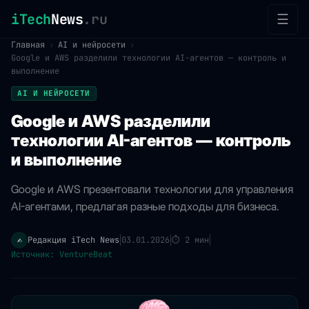
iTech
News
.ru
☰
Главная
›
AI и нейросети
›
Google и AWS разделили технологии AI-агентов — контроль и
выполнение
AI И НЕЙРОСЕТИ
Google и AWS разделили
технологии AI-агентов — контроль
и выполнение
Google и AWS презентовали технологии для управления
AI-агентами, предлагая разные подходы для бизнеса.
Редакция iTech News
03.01.2026
⏱
2 мин
✍️
|
|
|
Источник: VentureBeat