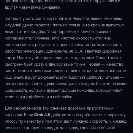
продукты и корпоративные заказчики. Это уже другая лига и
другая математика ожиданий.
Контекст у истории тоже понятный. Рынок больших языковых
моделей давно перестал жить по схеме «кто громче выпустил
демо, тот и победил». У корпоративных клиентов список
критериев стал скучнее, зато жестче: скорость отклика,
повторяемость результатов, цена эксплуатации, безопасность,
удобство интеграции, документация, SLA и внятная дорожная
карта. Поэтому обещание сделать модель «как Opus, только
быстрее» бьет сразу в две болевые точки. Первая — качество:
никто не хочет экономить на интеллекте модели, если она пишет
код, анализирует документы или помогает саппорту. Вторая —
производительность: даже очень умная модель быстро начинает
раздражать, если она думает дольше команды, которая ждет
ответ в интерфейсе или в пайплайне.
Для разработчиков это означает довольно прагматичный
сценарий. Если
Grok 4.5
действительно приблизится к верхнему
классу по качеству и при этом даст лучшую скорость, у команд
появится еще один кандидат для задач, где сейчас обычно