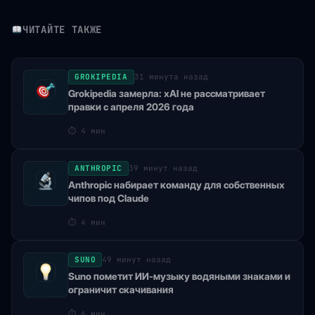
ЧИТАЙТЕ ТАКЖЕ
GROKIPEDIA
31 минута назад
Grokipedia замерла: xAI не рассматривает
правки с апреля 2026 года
⏱
4 мин
ANTHROPIC
39 минут назад
Anthropic набирает команду для собственных
чипов под Claude
⏱
4 мин
SUNO
49 минут назад
Suno пометит ИИ-музыку водяными знаками и
ограничит скачивания
⏱
6 мин