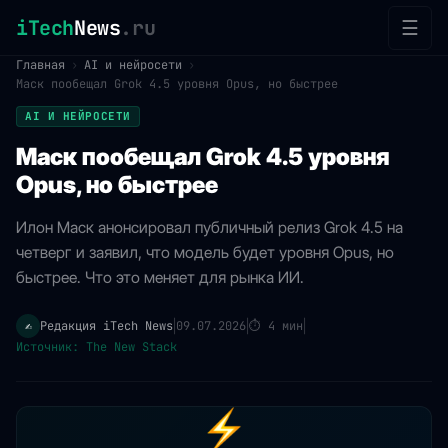
iTech
News
.ru
☰
Главная
›
AI и нейросети
›
Маск пообещал Grok 4.5 уровня Opus, но быстрее
AI И НЕЙРОСЕТИ
Маск пообещал Grok 4.5 уровня
Opus, но быстрее
Илон Маск анонсировал публичный релиз Grok 4.5 на
четверг и заявил, что модель будет уровня Opus, но
быстрее. Что это меняет для рынка ИИ.
Редакция iTech News
09.07.2026
⏱
4 мин
✍️
|
|
|
Источник: The New Stack