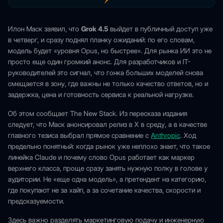
Илон Маск заявил, что
Grok 4.5
выйдет в публичный доступ уже
в четверг, и сразу поднял планку ожиданий: по его словам,
модель будет «уровня Opus, но быстрее». Для рынка ИИ это не
просто еще один громкий анонс. Для разработчиков и IT-
руководителей это сигнал, что гонка больших моделей снова
смещается в зону, где важны не только качество ответов, но и
задержка, цена и готовность сервиса к реальной нагрузке.
Об этом сообщает The New Stack. Из пересказа издания
следует, что Маск анонсировал релиз в X в среду, а в качестве
главного тезиса выбрал прямое сравнение с
Anthropic
. Ход
предельно понятный: когда рынок уже неплохо знает, что такое
линейка Claude и почему слово Opus работает как маркер
верхнего класса, проще сразу занять нужную полку в голове у
аудитории. Не «еще одна модель», а претендент на категорию,
где покупают не за хайп, а за сочетание качества, скорости и
предсказуемости.
Здесь важно разделять маркетинговую подачу и инженерную