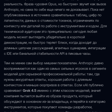
реальность. Фраза «уровня Opus, но быстрее» звучит как вызов
Anthropic, но сама по себе еще ничего не доказывает. Пока нет
опубликованных в источнике сравнительных таблиц, цифр по
латентности, данных о стоимости токенов, ограничениях по
контексту или деталей по работе с инструментами и кодом. Для
технической аудитории это принципиально: сегодня любая
модель может выглядеть убедительно в короткой
демонстрации, но быстро теряет блеск, когда доходит до
длинных цепочек рассуждений, агентных сценариев, интеграции
с IDE или банальной стабильности API в пиковые часы.
Тем не менее сам выбор мишени показателен. Anthropic давно
воспринимается как один из самых сильных игроков в сегменте
моделей для серьезной профессиональной работы: там, где
нужны аккуратные ответы, хорошая работа с длинным
контекстом и меньше сюрпризов в ответах. Если xAI публично
сравнивает
Grok 4.5
именно с этим классом моделей, значит
компания пытается выйти из образа продукта, который
обсуждают в основном из-за владельца, и перейти в категорию
инструментов, которые покупают команды разработки,