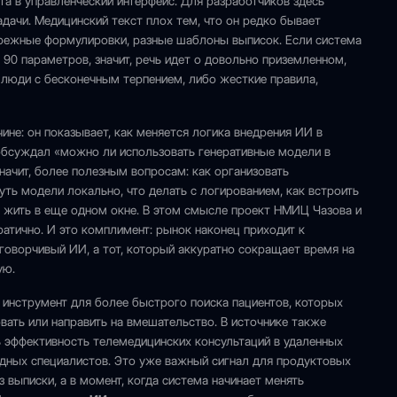
ата в управленческий интерфейс. Для разработчиков здесь
адачи. Медицинский текст плох тем, что он редко бывает
брежные формулировки, разные шаблоны выписок. Если система
 90 параметров, значит, речь идет о довольно приземленном,
 люди с бесконечным терпением, либо жесткие правила,
ине: он показывает, как меняется логика внедрения ИИ в
обсуждал «можно ли использовать генеративные модели в
начит, более полезным вопросам: как организовать
уть модели локально, что делать с логированием, как встроить
го жить в еще одном окне. В этом смысле проект НМИЦ Чазова и
атично. И это комплимент: рынок наконец приходит к
говорчивый ИИ, а тот, который аккуратно сокращает время на
ую.
а инструмент для более быстрого поиска пациентов, которых
овать или направить на вмешательство. В источнике также
ь эффективность телемедицинских консультаций в удаленных
здных специалистов. Это уже важный сигнал для продуктовых
з выписки, а в момент, когда система начинает менять