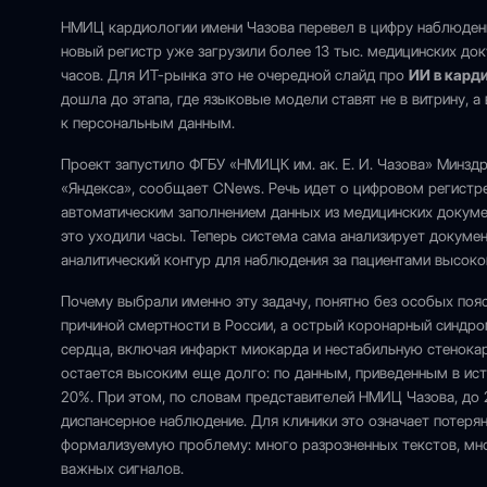
НМИЦ кардиологии имени Чазова перевел в цифру наблюдени
новый регистр уже загрузили более 13 тыс. медицинских до
часов. Для ИТ-рынка это не очередной слайд про
ИИ в кард
дошла до этапа, где языковые модели ставят не в витрину, 
к персональным данным.
Проект запустило ФГБУ «НМИЦК им. ак. Е. И. Чазова» Минзд
«Яндекса», сообщает CNews. Речь идет о цифровом регистр
автоматическим заполнением данных из медицинских докуме
это уходили часы. Теперь система сама анализирует докуме
аналитический контур для наблюдения за пациентами высоко
Почему выбрали именно эту задачу, понятно без особых поя
причиной смертности в России, а острый коронарный синдр
сердца, включая инфаркт миокарда и нестабильную стенока
остается высоким еще долго: по данным, приведенным в ист
20%. При этом, по словам представителей НМИЦ Чазова, до 
диспансерное наблюдение. Для клиники это означает потеря
формализуемую проблему: много разрозненных текстов, мн
важных сигналов.