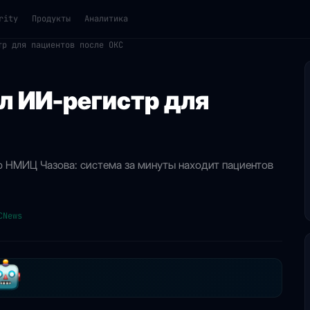
rity
Продукты
Аналитика
тр для пациентов после ОКС
л ИИ-регистр для
р НМИЦ Чазова: система за минуты находит пациентов
CNews