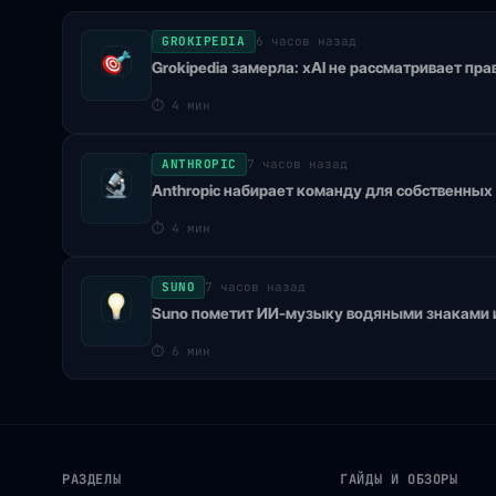
GROKIPEDIA
6 часов назад
Grokipedia замерла: xAI не рассматривает пра
⏱
4 мин
ANTHROPIC
7 часов назад
Anthropic набирает команду для собственных 
⏱
4 мин
SUNO
7 часов назад
Suno пометит ИИ-музыку водяными знаками и
⏱
6 мин
РАЗДЕЛЫ
ГАЙДЫ И ОБЗОРЫ