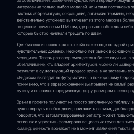
из обезличивания, извлечения сущностей и передачи результ
интересен не только выбор моделей, но и сама постановка з
чистым: аббревиатуры, сокращения, латинские термины, не
действительно устойчиво вытягивает из этого массива более
но ценном применении LLM там, где раньше побеждали либо
которые быстро начинали трещать по швам.
Для бизнеса и госсектора этот кейс важен еще по одной прич
чувствительных доменах. Несколько лет рынок в основном 
медицине». Теперь разговор смещается к более скучным, а з
обезличивание, кто владеет архитектурой, можно ли разверн
результат в существующий процесс врача, а не заставить е
«Яндекса» выглядит не футуристично, а по-хорошему бюрокр
пониманию, что в здравоохранении выигрывает не самый раз
рутину и не создает юридическую дыру размером с серверн
Врачи в проекте получают не просто заполненную таблицу, 
нужно вернуть в наблюдение, пригласить на визит, дообслед
говорится, что автоматизированный регистр может повысит
регионах и упростить формирование целевых групп для вые
команд: ценность возникает не в момент извлечения текста и