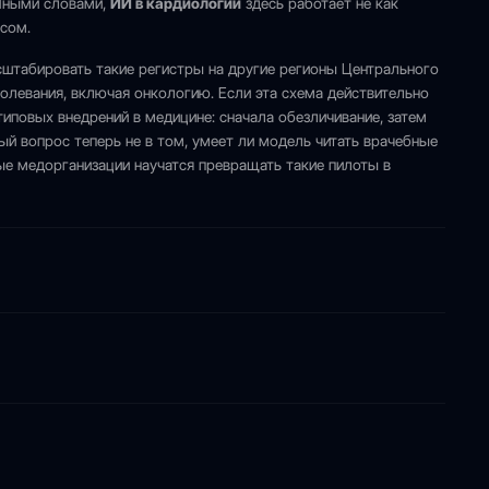
 Иными словами,
ИИ в кардиологии
здесь работает не как
ссом.
сштабировать такие регистры на другие регионы Центрального
болевания, включая онкологию. Если эта схема действительно
типовых внедрений в медицине: сначала обезличивание, затем
ый вопрос теперь не в том, умеет ли модель читать врачебные
ные медорганизации научатся превращать такие пилоты в