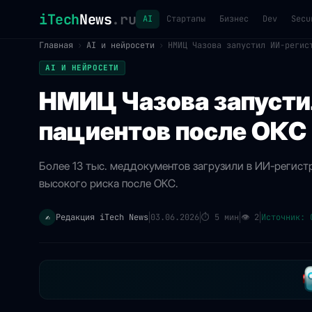
iTech
News
.ru
AI
Стартапы
Бизнес
Dev
Secu
Главная
›
AI и нейросети
›
НМИЦ Чазова запустил ИИ-регис
AI И НЕЙРОСЕТИ
НМИЦ Чазова запусти
пациентов после ОКС
Более 13 тыс. меддокументов загрузили в ИИ-регист
высокого риска после ОКС.
Редакция iTech News
03.06.2026
⏱
5 мин
👁
2
Источник: 
✍️
|
|
|
|