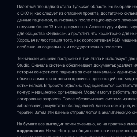
Пилотной площадкой стала Тульская область. Ее выбрали не
с ОКС и, как следует из описания проекта, достаточно силь
данные пациентов, выписанных после стационарного лечения 
получила более 13 тыс. документов. Архитектуру и финальн
для общества «Яндекса», а прототип, что характерно для ны
Хорошая иллюстрация того, как корпоративная R&D-машина и
особенно на социальных и государственных проектах.
Технически решение построено в три этапа и использует две 
Studio. Сначала система обезличивает документы: удаляет и
истории конкретного пациента за счет уникальных идентифи
обычно ломается половина красивых презентаций про медтех
есть» нельзя. В проекте отдельно подчеркивается соответст
контур медицинских организаций. Модели могут работать ло
логирование запросов. После обезличивания система извлек
заболевания, результаты обследований, данные осмотров, ис
терапии. Затем эти данные отправляются в аналитическую си
На бумаге все выглядит почти очевидно, но на практике име
кардиологии
. Не чат-бот для общих советов и не демонстра