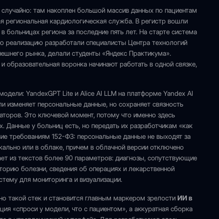
 случайно: там накоплен большой массив данных по пациентам
ная региональная кардиологическая служба. В регистр вошли
в больницах региона за последние пять лет. На старте система
ую реализацию разработали специалисты Центра технологий
нешнего рынка, делали студенты «Яндекс Практикума».
 образовательная воронка начинают работать в одной связке,
модели: YandexGPT Lite и Alice AI LLM на платформе Yandex AI
ли изменяет персональные данные, но сохраняет связность
каторов. Это ключевой момент, потому что именно здесь
. Данные у больниц есть, но передать их разработчикам «как
вие требованиям 152-ФЗ: персональные данные не выходят за
кально или в облаке, причем в облачной версии отключено
ает из текстов более 90 параметров: диагнозы, сопутствующие
торию болезни, сведения об операциях и лекарственной
стему для мониторинга и визуализации.
нно такой стек и становится главным маркером зрелости
ИИ в
ция «спроси у модели, что с пациентом», а аккуратная сборка