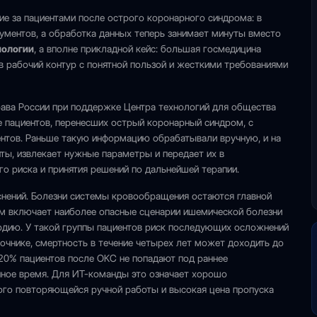
е за пациентами после острого коронарного синдрома: в
кументов, а обработка данных теперь занимает минуты вместо
иологии
, а вполне прикладной кейс: большая госмедицина
а в рабочий контур с понятной пользой и жесткими требованиями
рава России при поддержке Центра технологий для общества
е пациентов, перенесших острый коронарный синдром, с
нтов. Раньше такую информацию обрабатывали вручную, и на
нты, извлекает нужные параметры и передает их в
го риска и принятия решений по дальнейшей терапии.
снений. Болезни системы кровообращения остаются главной
ом включает наиболее опасные сценарии ишемической болезни
рдию. У такой группы пациентов риск последующих осложнений
очнике, смертность в течение четырех лет может доходить до
20% пациентов после ОКС не попадают под раннее
нное время. Для ИТ-команды это означает хорошо
ого повторяющейся ручной работы и высокая цена пропуска