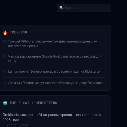
Поиск
TRENDING
Troywell VPN стал инструментом для перехвата данных —
01
анализ расширения
Чем международные Google Pixel отличаются от версий для
02
США
Lumysi прячет фитнес-трекер в браслет и идет на Kickstarter
03
Активы «Ланита» могут перейти «Ростеху» по делу Галицкого
04
ЕЩЁ В «AI И НЕЙРОСЕТИ»
Grokipedia замерла: xAI не рассматривает правки с апреля
2026 года
6 часов назад