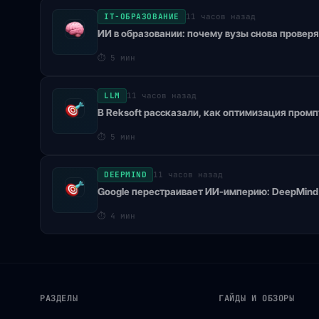
IT-ОБРАЗОВАНИЕ
11 часов назад
ИИ в образовании: почему вузы снова провер
⏱
5 мин
LLM
11 часов назад
В Reksoft рассказали, как оптимизация пром
⏱
5 мин
DEEPMIND
11 часов назад
Google перестраивает ИИ-империю: DeepMind
⏱
4 мин
РАЗДЕЛЫ
ГАЙДЫ И ОБЗОРЫ