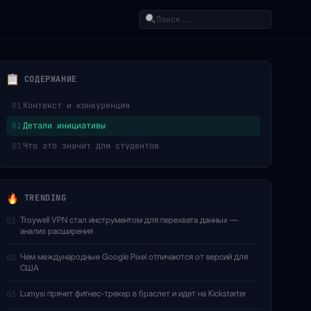
Поиск
СОДЕРЖАНИЕ
Контекст и конкуренция
01
Детали инициативы
02
Что это значит для студентов
03
TRENDING
Troywell VPN стал инструментом для перехвата данных —
01
анализ расширения
Чем международные Google Pixel отличаются от версий для
02
США
Lumysi прячет фитнес-трекер в браслет и идет на Kickstarter
03