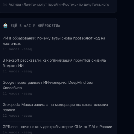
Активы «Ланита» могут перейти «Ростеху» по делу Галицкого
04
ЕЩЁ В «AI И НЕЙРОСЕТИ»
ИИ в образовании: почему вузы снова проверяют код на
листочках
11 часов назад
В Reksoft рассказали, как оптимизация промптов снизила
бюджет ИИ
11 часов назад
Google перестраивает ИИ-империю: DeepMind без
Хассабиса
11 часов назад
Grokipedia Маска зависла на модерации пользовательских
правок
12 часов назад
GPTunneL хочет стать дистрибьютором GLM от Z.AI в России
14 часов назад