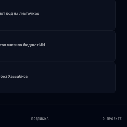
яют код на листочках
птов снизила бюджет ИИ
 без Хассабиса
ПОДПИСКА
О ПРОЕКТЕ