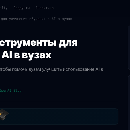
rity
Продукты
Аналитика
 для улучшения обучения с AI в вузах
нструменты для
AI в вузах
чтобы помочь вузам улучшить использование AI в
OpenAI Blog