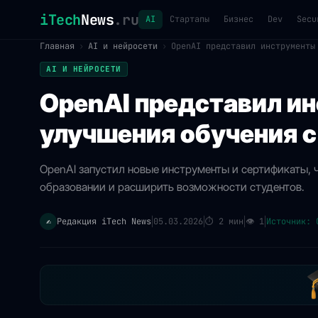
iTech
News
.ru
AI
Стартапы
Бизнес
Dev
Secu
Главная
›
AI и нейросети
›
OpenAI представил инструменты
AI И НЕЙРОСЕТИ
OpenAI представил и
улучшения обучения с 
OpenAI запустил новые инструменты и сертификаты, 
образовании и расширить возможности студентов.
Редакция iTech News
05.03.2026
⏱
2 мин
👁
1
Источник: 
✍️
|
|
|
|