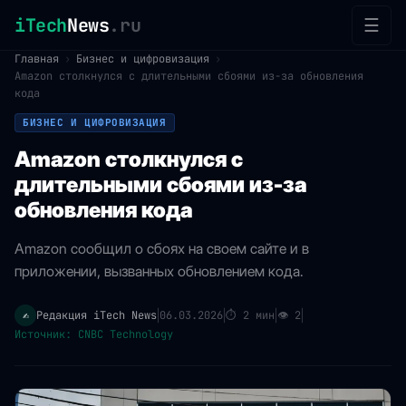
iTech
News
.ru
☰
Главная
›
Бизнес и цифровизация
›
Amazon столкнулся с длительными сбоями из-за обновления
кода
БИЗНЕС И ЦИФРОВИЗАЦИЯ
Amazon столкнулся с
длительными сбоями из-за
обновления кода
Amazon сообщил о сбоях на своем сайте и в
приложении, вызванных обновлением кода.
Редакция iTech News
06.03.2026
⏱
2 мин
👁
2
✍️
|
|
|
|
Источник: CNBC Technology