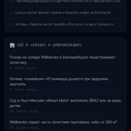
Чем международные Google Pixel отличаются от версий для США
02
Lumysi прячет фитнес-трекер в браслет и идет на Kickstarter
03
Активы «Ланита» могут перейти «Ростеху» по делу Галицкого
04
ЕЩЁ В «БИЗНЕС И ЦИФРОВИЗАЦИЯ»
Пожар на складе Wildberries в Екатеринбурге перестраивает
логистику
9 часов назад
Почему «семейная» ИТ-команда рушится при задержке
зарплаты
9 часов назад
Суд в Нью-Мексико обязал Meta* выплатить $942 млн за вред
детям
10 часов назад
Wildberries отдаёт часть логистики партнёрам: хабы от 200 м²
10 часов назад