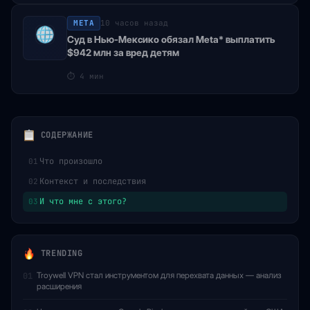
META
10 часов назад
Суд в Нью-Мексико обязал Meta* выплатить
$942 млн за вред детям
⏱
4 мин
СОДЕРЖАНИЕ
Что произошло
01
Контекст и последствия
02
И что мне с этого?
03
TRENDING
Troywell VPN стал инструментом для перехвата данных — анализ
01
расширения