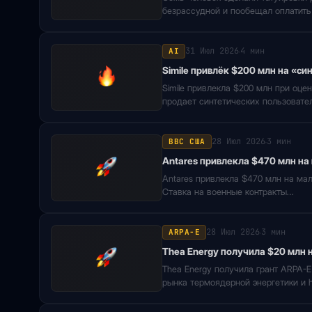
безрассудной и пообещал оплатить
31 Июл 2026
4 мин
AI
·
Simile привлёк $200 млн на «с
Simile привлекла $200 млн при оце
продает синтетических пользовате
28 Июл 2026
3 мин
ВВС США
·
Antares привлекла $470 млн н
Antares привлекла $470 млн на м
Ставка на военные контракты…
28 Июл 2026
3 мин
ARPA-E
·
Thea Energy получила $20 млн 
Thea Energy получила грант ARPA-
рынка термоядерной энергетики и h