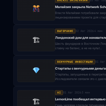
03 Авг 20
BALAJI SRINIVASAN
Малайзия закрыла Network Sc
Власти Малайзии потребовали закр
лицензированием проекта для стар
02 Авг 2026
4 мин
ВЫГОРАНИЕ
·
🏗
Лондонский дом для основателе
Шесть фаундеров в Восточном Лонд
ставку на баланс, а не на культ…
01 Авг
ВЕНЧУРНЫЕ ИНВЕСТИЦИИ
Стартапы с венчурными деньга
Стартапы, запущенные в перегрето
Исследователи связали это с давл
01 Авг 2026
3 мин
AI
·
🏗
LemonLime пообещал интервью з
Семь человек сделали татуировки 