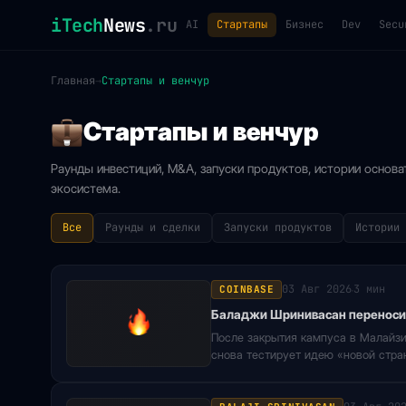
iTech
News
.ru
AI
Стартапы
Бизнес
Dev
Secu
Главная
→
Стартапы и венчур
Стартапы и венчур
Раунды инвестиций, M&A, запуски продуктов, истории основа
экосистема.
Все
Раунды и сделки
Запуски продуктов
Истории 
03 Авг 2026
3 мин
COINBASE
·
Баладжи Шринивасан переносит
После закрытия кампуса в Малайзи
снова тестирует идею «новой стра