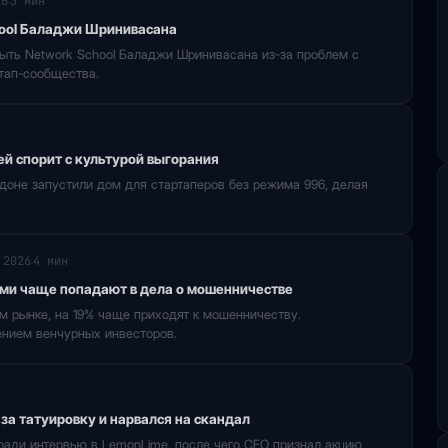
26
3 мин
·
hool Баладжи Шринивасана
ыть Network School Баладжи Шринивасана из-за проблем с
тап-сообщества.
й спорит с культурой выгорания
оне запустили дом для стартаперов без режима 996, делая
 2026
4 мин
·
ми чаще попадают в дела о мошенничестве
м рынке, на 19% чаще приходят к мошенничеству.
ением венчурных инвесторов.
а татуировку и нарвался на скандал
ради интервью в LemonLime, после чего CEO признал акцию