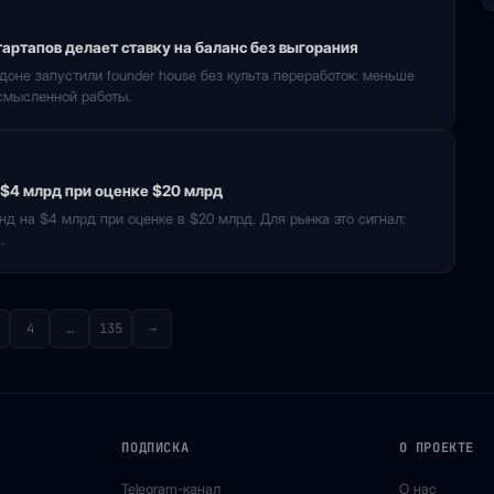
артапов делает ставку на баланс без выгорания
оне запустили founder house без культа переработок: меньше
осмысленной работы.
 $4 млрд при оценке $20 млрд
д на $4 млрд при оценке в $20 млрд. Для рынка это сигнал:
…
4
…
135
→
ПОДПИСКА
О ПРОЕКТЕ
Telegram-канал
О нас