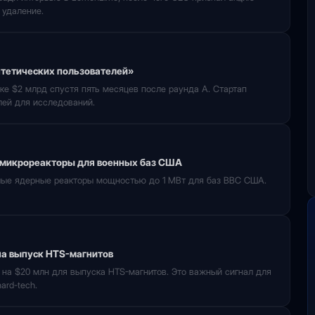
 удаление.
интетических пользователей»
нке $2 млрд спустя пять месяцев после раунда A. Стартап
лей для исследований.
а микрореакторы для военных баз США
алые ядерные реакторы мощностью до 1 МВт для баз ВВС США.
на выпуск HTS-магнитов
E на $20 млн для выпуска HTS-магнитов. Это важный сигнал для
ard-tech.