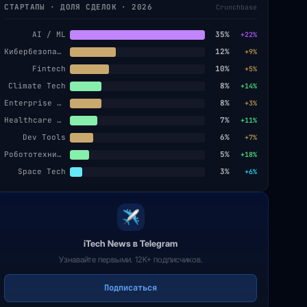
СТАРТАПЫ · ДОЛЯ СДЕЛОК · 2026
Crunchbase
AI / ML
35%
+22%
Кибербезопасность
12%
+9%
Fintech
10%
+5%
Climate Tech
8%
+14%
Enterprise SaaS
8%
+3%
Healthcare AI
7%
+11%
Dev Tools
6%
+7%
Робототехника
5%
+18%
Space Tech
3%
+6%
iTech News в Telegram
Узнавайте первыми. 12K+ подписчиков.
Подписаться