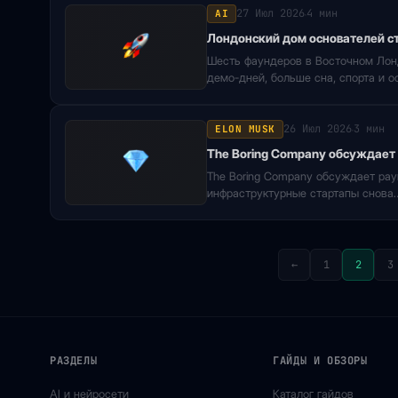
27 Июл 2026
4 мин
AI
·
Лондонский дом основателей ст
Шесть фаундеров в Восточном Лонд
демо-дней, больше сна, спорта и 
26 Июл 2026
3 мин
ELON MUSK
·
The Boring Company обсуждает
The Boring Company обсуждает раун
инфраструктурные стартапы снова
←
1
2
3
РАЗДЕЛЫ
ГАЙДЫ И ОБЗОРЫ
AI и нейросети
Каталог гайдов