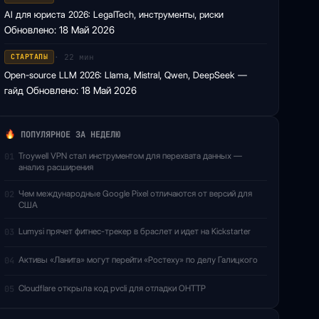
AI для юриста 2026: LegalTech, инструменты, риски
Обновлено: 18 Май 2026
· 22 мин
СТАРТАПЫ
Open-source LLM 2026: Llama, Mistral, Qwen, DeepSeek —
гайд
Обновлено: 18 Май 2026
ПОПУЛЯРНОЕ ЗА НЕДЕЛЮ
Troywell VPN стал инструментом для перехвата данных —
01
анализ расширения
Чем международные Google Pixel отличаются от версий для
02
США
Lumysi прячет фитнес-трекер в браслет и идет на Kickstarter
03
Активы «Ланита» могут перейти «Ростеху» по делу Галицкого
04
Cloudflare открыла код pvcli для отладки OHTTP
05