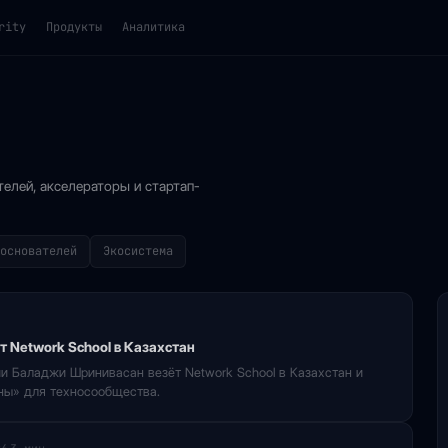
rity
Продукты
Аналитика
телей, акселераторы и стартап-
основателей
Экосистема
 Network School в Казахстан
и Баладжи Шринивасан везёт Network School в Казахстан и
ны» для техносообщества.