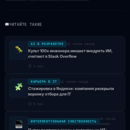
ЧИТАЙТЕ ТАКЖЕ
AI В РАЗРАБОТКЕ
15 часов назад
Культ 100x инженера мешает внедрять ИИ,
считают в Stack Overflow
⏱
4 мин
КАРЬЕРА В IT
16 часов назад
Стажировка в Яндексе: компания раскрыла
воронку отбора для IT
⏱
5 мин
18 часов
ИНТЕЛЛЕКТУАЛЬНАЯ СОБСТВЕННОСТЬ
назад