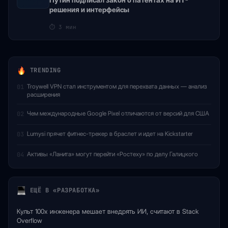
Путин подписал закон о патентах на ИТ-
решения и интерфейсы
⏱
3 мин
TRENDING
Troywell VPN стал инструментом для перехвата данных — анализ
01
расширения
Чем международные Google Pixel отличаются от версий для США
02
Lumysi прячет фитнес-трекер в браслет и идет на Kickstarter
03
Активы «Ланита» могут перейти «Ростеху» по делу Галицкого
04
ЕЩЁ В «РАЗРАБОТКА»
Культ 100x инженера мешает внедрять ИИ, считают в Stack
Overflow