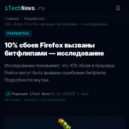
iTech
News
.ru
☰
Главная
›
Разработка
›
10% сбоев Firefox вызваны битфлипами — исследование
РАЗРАБОТКА
10% сбоев Firefox вызваны
битфлипами — исследование
Исследование показывает, что 10% сбоев в браузере
Firefox могут быть вызваны ошибками битфлипа.
Подробности внутри.
Редакция iTech News
05.03.2026
⏱
1 мин
✍️
|
|
|
Источник: Reddit r/programming