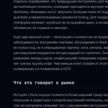
отдельно подчёркивает, что предыдущие инструменты для м
автоматизация ломалась, командам приходилось вручную вы
проблему. Инженеры могут запускать большие пачки AI-под
guardrails и переиспользуемые operational tooling. Для техди
платформа начинает окупаться не на красивом демо, а на за
обновиться, но страшно и некогда».
Ещё один важный слой — интеграция с контекстом за преде
наблюдаемости, внутренним плагинам, обсуждениям в Slack и
не только код, но и операционную картину: логи, сигналы, 
расследования инцидентов или деградаций это критично. Ош
размазаны между кодом, конфигурацией, поведением сервиса
пил третью кружку кофе. Чем меньше агент отрезан от этой 
конференции, а в понедельник в 03:17.
Что это говорит о рынке
История с Nova хорошо ложится в более широкий тренд: инд
помощник в редакторе» к модели внутренней платформы, на 
том же материале связывает это с расширением инструменто