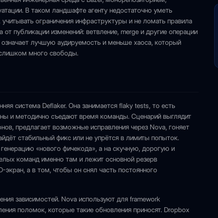
атации. В таком ландшафте агенту недостаточно уметь
и, учитывать ограничения инфраструктуры и не ломать правила
а от публикации изменений: ветвление, merge и другие операции
 означает лучшую аудируемость и меньше хаоса, который
 слишком много свободы.
 система Deflaker. Она занимается flaky tests, то есть
чины и методично съедают время команды. Сценарий выглядит
онов, предлагает возможные исправления через Nova, гоняет
найдёт стабильный фикс или не упрётся в лимиты попыток.
 генерацию «нового фичекода», а на скучную, дорогую и
елых команд именно там и лежит основной резерв
-экран, а в том, чтобы он снял часть постоянного
ния зависимостей. Nova используют для framework
ления поломок, которые такие обновления приносят. Dropbox