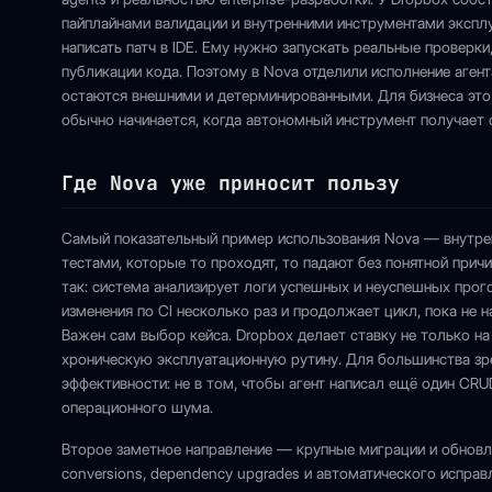
пайплайнами валидации и внутренними инструментами эксплу
написать патч в IDE. Ему нужно запускать реальные проверк
публикации кода. Поэтому в Nova отделили исполнение агент
остаются внешними и детерминированными. Для бизнеса это
обычно начинается, когда автономный инструмент получает
Где Nova уже приносит пользу
Самый показательный пример использования Nova — внутренняя
тестами, которые то проходят, то падают без понятной при
так: система анализирует логи успешных и неуспешных прог
изменения по CI несколько раз и продолжает цикл, пока не 
Важен сам выбор кейса. Dropbox делает ставку не только на
хроническую эксплуатационную рутину. Для большинства зр
эффективности: не в том, чтобы агент написал ещё один CRUD
операционного шума.
Второе заметное направление — крупные миграции и обновле
conversions, dependency upgrades и автоматического исправ