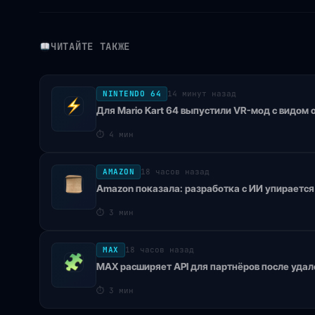
ЧИТАЙТЕ ТАКЖЕ
NINTENDO 64
14 минут назад
Для Mario Kart 64 выпустили VR-мод с видом 
⏱
4 мин
AMAZON
18 часов назад
Amazon показала: разработка с ИИ упирается
⏱
3 мин
MAX
18 часов назад
MAX расширяет API для партнёров после удале
⏱
3 мин