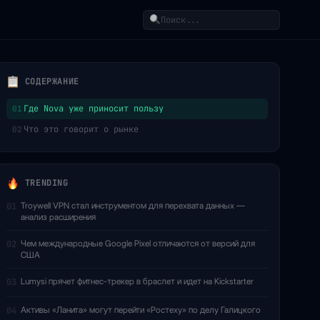
Поиск
СОДЕРЖАНИЕ
Где Nova уже приносит пользу
01
Что это говорит о рынке
02
TRENDING
Troywell VPN стал инструментом для перехвата данных —
01
анализ расширения
Чем международные Google Pixel отличаются от версий для
02
США
Lumysi прячет фитнес-трекер в браслет и идет на Kickstarter
03
Активы «Ланита» могут перейти «Ростеху» по делу Галицкого
04