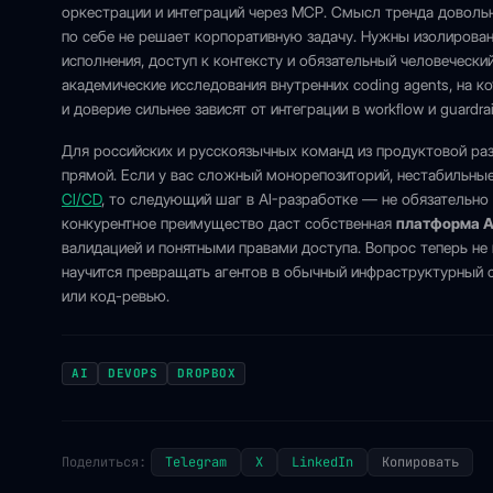
оркестрации и интеграций через MCP. Смысл тренда довольн
по себе не решает корпоративную задачу. Нужны изолирова
исполнения, доступ к контексту и обязательный человечески
академические исследования внутренних coding agents, на к
и доверие сильнее зависят от интеграции в workflow и guardra
Для российских и русскоязычных команд из продуктовой раз
прямой. Если у вас сложный монорепозиторий, нестабильные
CI/CD
, то следующий шаг в AI-разработке — не обязательно 
конкурентное преимущество даст собственная
платформа A
валидацией и понятными правами доступа. Вопрос теперь не 
научится превращать агентов в обычный инфраструктурный с
или код-ревью.
AI
DEVOPS
DROPBOX
Поделиться:
Telegram
X
LinkedIn
Копировать