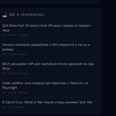
ЕЩЁ В «РАЗРАБОТКА»
Для Mario Kart 64 выпустили VR-мод с видом от первого
лица
14 минут назад
Amazon показала: разработка с ИИ упирается в тесты и
релизы
18 часов назад
MAX расширяет API для партнёров после удаления из App
Store
18 часов назад
Семь ошибок Java-команд при переходе с Selenium на
Playwright
18 часов назад
В Call of Duty: World at War нашли следы режима Tank War
21 час назад