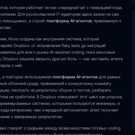
ов, которая работает не как очередной чат с генерацией кода,
омпании. Для русскоязычной IT-аудитории здесь важен не сам
го помощника», а строит
платформу AI-агентов
, привязанную к
ессам.
ния, Nova создана как внутренняя система, которая
риях Dropbox: от исправления flaky tests до миграций
азвилка для всего рынка AI-assisted coding: пока массовые
, Dropbox решила закрыть другую боль — как заставить агента
ядом с ней.
», а повторно используемая
платформа AI-агентов
для разных
нной облачной среде, привязанной к конкретному коммиту
ции, смотреть на результаты сборок и тестов, разбирать
еза не сработала. В Dropbox описывают этот цикл как propose,
детерминированных системах, которыми пользуются инженеры, и
 куда интереснее, чем очередной автокомплит: агент получает
ужение с измеримым результатом.
рямо говорят о разрыве между возможностями готовых coding
твенная инженерная среда с Bazel, монорепозиторием,