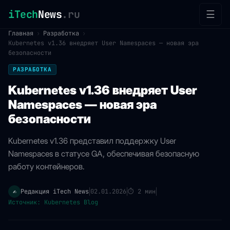
iTech
News
.ru
☰
Главная
›
Разработка
›
Kubernetes v1.36 внедряет User Namespaces — новая эра
безопасности
РАЗРАБОТКА
Kubernetes v1.36 внедряет User
Namespaces — новая эра
безопасности
Kubernetes v1.36 представил поддержку User
Namespaces в статусе GA, обеспечивая безопасную
работу контейнеров.
Редакция iTech News
02.01.2026
⏱
2 мин
✍️
|
|
|
Источник: Kubernetes Blog