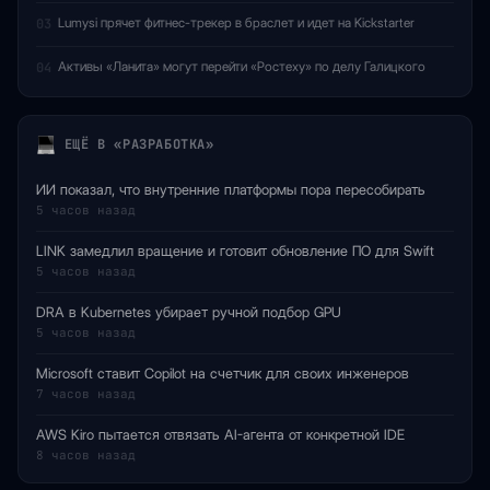
Lumysi прячет фитнес-трекер в браслет и идет на Kickstarter
03
Активы «Ланита» могут перейти «Ростеху» по делу Галицкого
04
ЕЩЁ В «РАЗРАБОТКА»
ИИ показал, что внутренние платформы пора пересобирать
5 часов назад
LINK замедлил вращение и готовит обновление ПО для Swift
5 часов назад
DRA в Kubernetes убирает ручной подбор GPU
5 часов назад
Microsoft ставит Copilot на счетчик для своих инженеров
7 часов назад
AWS Kiro пытается отвязать AI-агента от конкретной IDE
8 часов назад