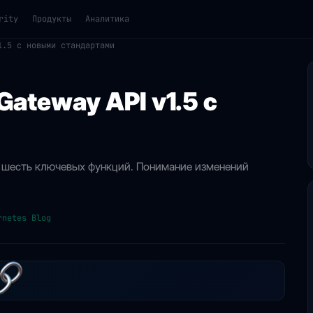
rity
Продукты
Аналитика
1.5 с новыми стандартами
ateway API v1.5 с
д шесть ключевых функций. Понимание изменений
rnetes Blog