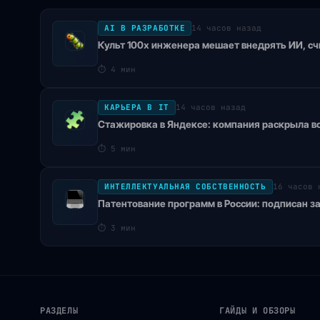
AI В РАЗРАБОТКЕ
14 часов назад
Культ 100x инженера мешает внедрять ИИ, счи
⏱
4 мин
КАРЬЕРА В IT
14 часов назад
Стажировка в Яндексе: компания раскрыла во
⏱
5 мин
ИНТЕЛЛЕКТУАЛЬНАЯ СОБСТВЕННОСТЬ
16 часов 
Патентование программ в России: подписан з
⏱
3 мин
РАЗДЕЛЫ
ГАЙДЫ И ОБЗОРЫ