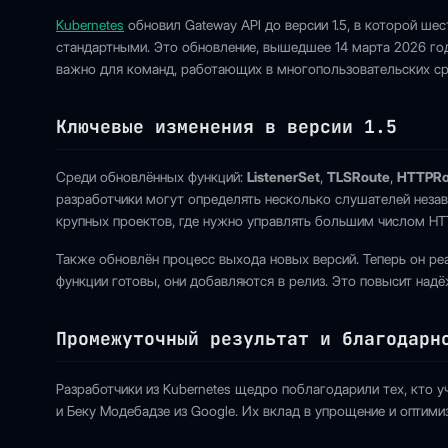
Kubernetes
обновил Gateway API до версии 1.5, в которой ше
стандартными. Это обновление, вышедшее 14 марта 2026 год
важно для команд, работающих в многопользовательских ср
Ключевые изменения в версии 1.5
Среди обновлённых функций:
ListenerSet
,
TLSRoute
,
HTTPRou
разработчики могут определять несколько слушателей незав
крупных проектов, где нужно управлять большим числом HT
Также обновлён процесс выхода новых версий. Теперь он р
функции готовы, они добавляются в релиз. Это повысит над
Промежуточный результат и благодарн
Разработчики из Kubernetes щедро поблагодарили тех, кто уч
и Беку Модебадзе из Google. Их вклад в упрощение и оптим