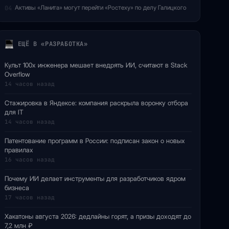
Активы «Ланита» могут перейти «Ростеху» по делу Галицкого
04
ЕЩЁ В «РАЗРАБОТКА»
Культ 100x инженера мешает внедрять ИИ, считают в Stack
Overflow
14 часов назад
Стажировка в Яндексе: компания раскрыла воронку отбора
для IT
14 часов назад
Патентование программ в России: подписан закон о новых
правилах
16 часов назад
Почему ИИ делает инструменты для разработчиков ядром
бизнеса
17 часов назад
Хакатоны августа 2026: дедлайны горят, а призы доходят до
7,2 млн ₽