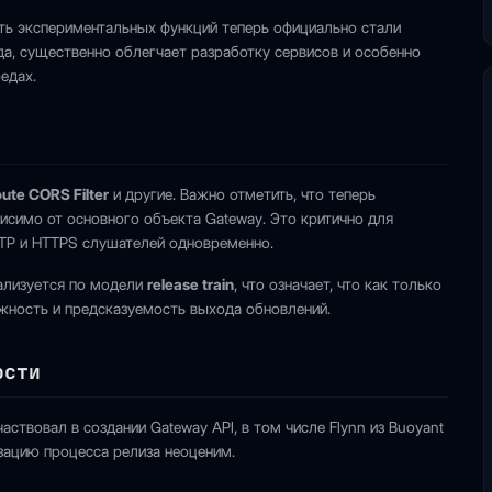
сть экспериментальных функций теперь официально стали
а, существенно облегчает разработку сервисов и особенно
едах.
te CORS Filter
и другие. Важно отметить, что теперь
исимо от основного объекта Gateway. Это критично для
TP и HTTPS слушателей одновременно.
еализуется по модели
release train
, что означает, что как только
ёжность и предсказуемость выхода обновлений.
ости
аствовал в создании Gateway API, в том числе Flynn из Buoyant
изацию процесса релиза неоценим.