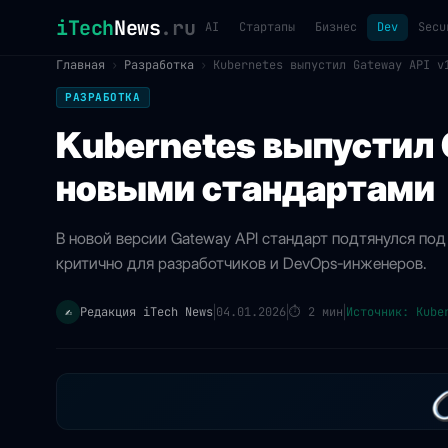
iTech
News
.ru
AI
Стартапы
Бизнес
Dev
Secu
Главная
›
Разработка
›
Kubernetes выпустил Gateway API v
РАЗРАБОТКА
Kubernetes выпустил G
новыми стандартами
В новой версии Gateway API стандарт подтянулся по
критично для разработчиков и DevOps-инженеров.
Редакция iTech News
04.01.2026
⏱
2 мин
Источник: Kube
✍️
|
|
|