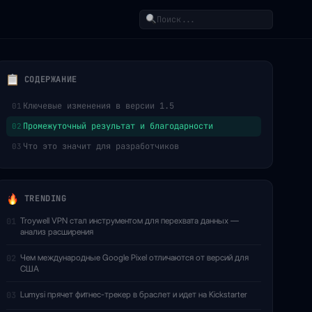
Поиск
СОДЕРЖАНИЕ
Ключевые изменения в версии 1.5
01
Промежуточный результат и благодарности
02
Что это значит для разработчиков
03
TRENDING
Troywell VPN стал инструментом для перехвата данных —
01
анализ расширения
Чем международные Google Pixel отличаются от версий для
02
США
Lumysi прячет фитнес-трекер в браслет и идет на Kickstarter
03