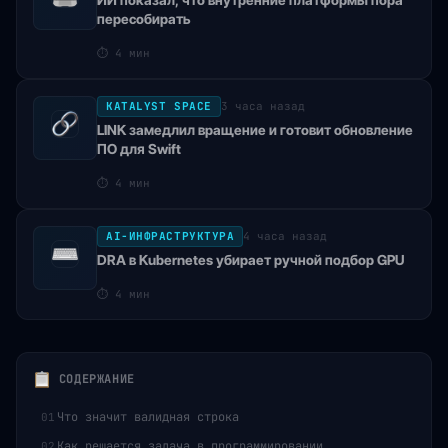
ИИ показал, что внутренние платформы пора
пересобирать
⏱
4 мин
KATALYST SPACE
3 часа назад
LINK замедлил вращение и готовит обновление
ПО для Swift
⏱
4 мин
AI-ИНФРАСТРУКТУРА
4 часа назад
DRA в Kubernetes убирает ручной подбор GPU
⏱
4 мин
СОДЕРЖАНИЕ
Что значит валидная строка
01
Как решается задача в программировании
02