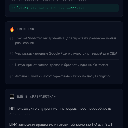
Почему это важно для программистов
03
TRENDING
Troywell VPN стал инструментом для перехвата данных — анализ
01
расширения
Чем международные Google Pixel отличаются от версий для США
02
Lumysi прячет фитнес-трекер в браслет и идет на Kickstarter
03
Активы «Ланита» могут перейти «Ростеху» по делу Галицкого
04
ЕЩЁ В «РАЗРАБОТКА»
ИИ показал, что внутренние платформы пора пересобирать
3 часа назад
LINK замедлил вращение и готовит обновление ПО для Swift