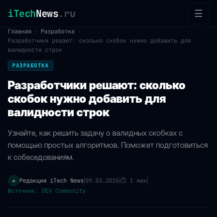
iTech
News
.ru
☰
Главная
›
Разработка
›
Разработчики решают: сколько скобок нужно добавить для
валидности строк
РАЗРАБОТКА
Разработчики решают: сколько
скобок нужно добавить для
валидности строк
Узнайте, как решить задачу о валидных скобках с
помощью простых алгоритмов. Поможет подготовиться
к собеседованиям.
Редакция iTech News
09.03.2026
⏱
1 мин
✍️
|
|
|
Источник: DEV Community