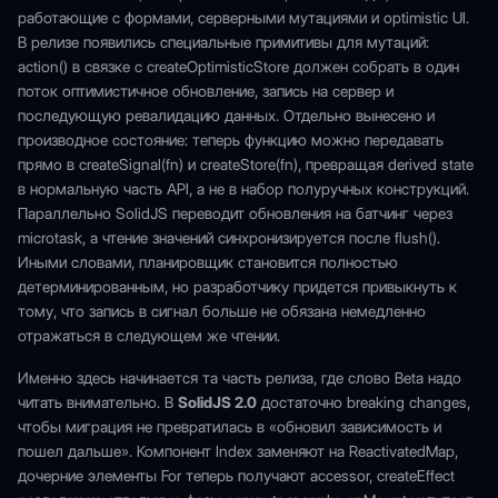
работающие с формами, серверными мутациями и optimistic UI.
В релизе появились специальные примитивы для мутаций:
action() в связке с createOptimisticStore должен собрать в один
поток оптимистичное обновление, запись на сервер и
последующую ревалидацию данных. Отдельно вынесено и
производное состояние: теперь функцию можно передавать
прямо в createSignal(fn) и createStore(fn), превращая derived state
в нормальную часть API, а не в набор полуручных конструкций.
Параллельно SolidJS переводит обновления на батчинг через
microtask, а чтение значений синхронизируется после flush().
Иными словами, планировщик становится полностью
детерминированным, но разработчику придется привыкнуть к
тому, что запись в сигнал больше не обязана немедленно
отражаться в следующем же чтении.
Именно здесь начинается та часть релиза, где слово Beta надо
читать внимательно. В
SolidJS 2.0
достаточно breaking changes,
чтобы миграция не превратилась в «обновил зависимость и
пошел дальше». Компонент Index заменяют на ReactivatedMap,
дочерние элементы For теперь получают accessor, createEffect