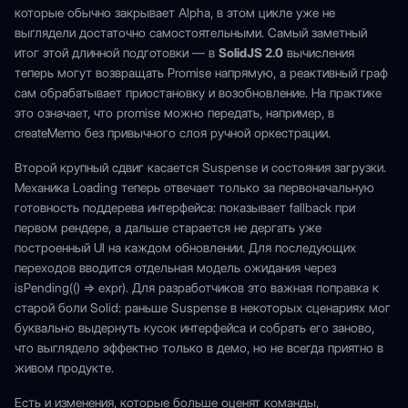
которые обычно закрывает Alpha, в этом цикле уже не
выглядели достаточно самостоятельными. Самый заметный
итог этой длинной подготовки — в
SolidJS 2.0
вычисления
теперь могут возвращать Promise напрямую, а реактивный граф
сам обрабатывает приостановку и возобновление. На практике
это означает, что promise можно передать, например, в
createMemo без привычного слоя ручной оркестрации.
Второй крупный сдвиг касается Suspense и состояния загрузки.
Механика Loading теперь отвечает только за первоначальную
готовность поддерева интерфейса: показывает fallback при
первом рендере, а дальше старается не дергать уже
построенный UI на каждом обновлении. Для последующих
переходов вводится отдельная модель ожидания через
isPending(() => expr). Для разработчиков это важная поправка к
старой боли Solid: раньше Suspense в некоторых сценариях мог
буквально выдернуть кусок интерфейса и собрать его заново,
что выглядело эффектно только в демо, но не всегда приятно в
живом продукте.
Есть и изменения, которые больше оценят команды,