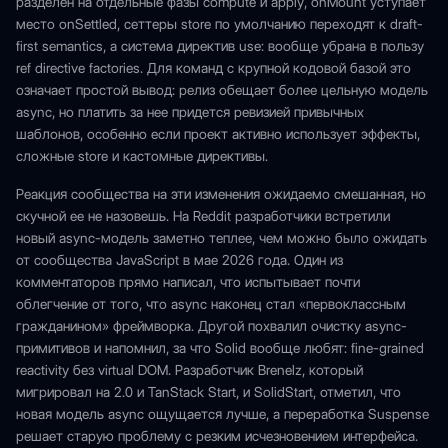
разделен на отдельные фазы compute и apply, onMount уступает
место onSettled, сеттеры store по умолчанию переходят к draft-
first semantics, а система директив use: вообще убрана в пользу
ref directive factories. Для команд с крупной кодовой базой это
означает простой вывод: релиз обещает более цельную модель
async, но платить за нее придется ревизией привычных
шаблонов, особенно если проект активно использует эффекты,
сложные store и кастомные директивы.
Реакция сообщества на эти изменения ожидаемо смешанная, но
скучной ее не назовешь. На Reddit разработчики встретили
новый async-модель заметно теплее, чем можно было ожидать
от сообщества JavaScript в мае 2026 года. Один из
комментаторов прямо написал, что испытывает почти
облегчение от того, что async наконец стал «первоклассным
гражданином» фреймворка. Другой похвалил очистку async-
примитивов и напомнил, за что Solid вообще любят: fine-grained
reactivity без virtual DOM. Разработчик Brenelz, который
мигрировал на 2.0 и TanStack Start, и SolidStart, отметил, что
новая модель async ощущается лучше, а переработка Suspense
решает старую проблему с резким исчезновением интерфейса.