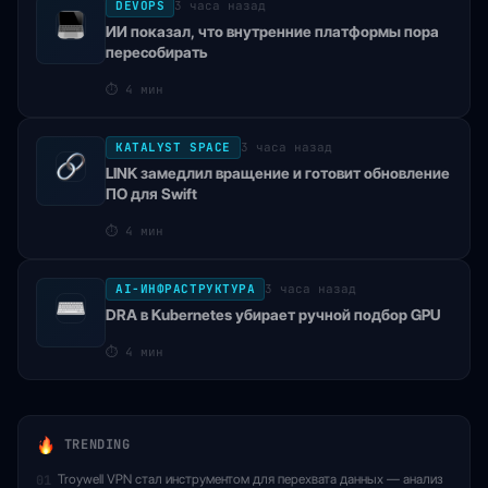
DEVOPS
3 часа назад
ИИ показал, что внутренние платформы пора
пересобирать
⏱
4 мин
KATALYST SPACE
3 часа назад
LINK замедлил вращение и готовит обновление
ПО для Swift
⏱
4 мин
AI-ИНФРАСТРУКТУРА
3 часа назад
DRA в Kubernetes убирает ручной подбор GPU
⏱
4 мин
TRENDING
Troywell VPN стал инструментом для перехвата данных — анализ
01