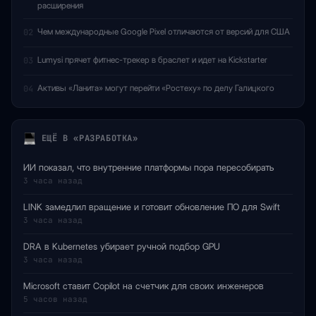
расширения
Чем международные Google Pixel отличаются от версий для США
02
Lumysi прячет фитнес-трекер в браслет и идет на Kickstarter
03
Активы «Ланита» могут перейти «Ростеху» по делу Галицкого
04
ЕЩЁ В «РАЗРАБОТКА»
ИИ показал, что внутренние платформы пора пересобирать
3 часа назад
LINK замедлил вращение и готовит обновление ПО для Swift
3 часа назад
DRA в Kubernetes убирает ручной подбор GPU
3 часа назад
Microsoft ставит Copilot на счетчик для своих инженеров
5 часов назад