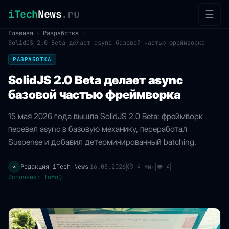
iTech
News
.ru
☰
Главная
›
Разработка
›
SolidJS 2.0 Beta делает async базовой частью фреймворка
РАЗРАБОТКА
SolidJS 2.0 Beta делает async
базовой частью фреймворка
15 мая 2026 года вышла SolidJS 2.0 Beta: фреймворк
перевел async в базовую механику, переработал
Suspense и добавил детерминированный batching.
Редакция iTech News
16.05.2026
⏱
4 мин
👁
4
✍️
|
|
|
|
Источник: InfoQ