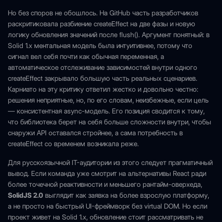
Но без споров не обошлось. На GitHub часть разработчиков
раскритиковала разбиение createEffect на две фазы и новую
логику обновления значений после flush(). Аргумент понятный: в
Solid 1.x ментальная модель была интуитивнее, потому что
сигнал вел себя почти как обычная переменная, а
автоматическое отслеживание зависимостей внутри одного
createEffect закрывало большую часть реальных сценариев.
Карниато на эту критику ответил жестко и довольно честно:
решения неприятные, но, по его словам, неизбежные, если цель
— консистентная async-модель. Его позиция сводится к тому,
что библиотека берет на себя больше сложности внутри, чтобы
снаружи API оставался стройнее, а сама потребность в
createEffect со временем возникала реже.
Для русскоязычной IT-аудитории из этого следует прагматичный
вывод. Если команда уже смотрит на альтернативы React ради
более точечной реактивности и меньшего рантайм-оверхеда,
SolidJS 2.0
выглядит как заявка на более взрослую платформу,
а не просто на быстрый UI-фреймворк без virtual DOM. Но если
проект живет на Solid 1.x, обновление стоит рассматривать не