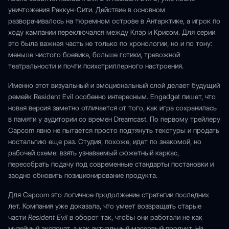
уничтожения Раккун-Сити. Действие в основном
разворачивалось на тюремном острове в Антарктике, а игрок по
ходу кампании переключался между Клэр и Крисом. Для серии
это была важная часть не только по хронологии, но и по тону:
меньше чистого боевика, больше готики, тревожной
театральности и почти психотриллерного настроения.
Именно этот визуальный и эмоциональный слой делает будущий
ремейк Resident Evil особенно интересным. Engadget пишет, что
новая версия заметно отличается от того, как игра сохранилась
в памяти у аудитории со времен Dreamcast. По первому трейлеру
Capcom явно не пытается просто подтянуть текстуры и продать
ностальгию еще раз. Студия, похоже, идет по знакомой, но
рабочей схеме: взять узнаваемый сюжетный каркас,
пересобрать подачу под современные стандарты постановки и
заодно обновить позиционирование продукта.
Для Capcom это логичное продолжение стратегии последних
лет. Компания уже доказала, что умеет возвращать старые
части
Resident Evil
в оборот так, чтобы они работали не как
музейный экспонат, а как актуальный массовый продукт. На