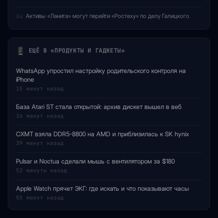
Активы «Ланита» могут перейти «Ростеху» по делу Галицкого
04
ЕЩЁ В «ПРОДУКТЫ И ГАДЖЕТЫ»
WhatsApp упростил настройку родительского контроля на
iPhone
15 минут назад
База Atari ST стала открытой: архив дискет вышел в веб
36 минут назад
CXMT взяла DDR5-8800 на AMD и приблизилась к SK hynix
39 минут назад
Pulsar и Noctua сделали мышь с вентилятором за $180
52 минуты назад
Apple Watch прячет ЭКГ: где искать и что показывают часы
55 минут назад