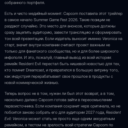
собранного портфеля.
Есть и чисто медийный момент: Capcom поставила этот трейлер
в самое начало Summer Game Fest 2026. Такие позиции не
раздают случайно. Это место для анонсов, которые должны
сразу зацепить аудиторию, завести трансляцию и сформировать
тон всей презентации. Если издатель выносит именно
Veronica
на
старт, значит внутри компании считают проект важным не
только для фанатского сообщества, но и для более широкого
инфополя. И это, пожалуй, главный вывод из всей истории:
ремейк Resident Evil перестал быть нишевой новостью для тех,
кто помнит Dreamcast, и превратился в большую витрину того,
как индустрия перерабатывает свое прошлое в продукты с
новой коммерческой жизнью.
Теперь вопрос не в том, нужен ли был этот возврат, а в том,
насколько далеко Capcom готова зайти в переосмыслении
первоисточника. Если компания сохранит нерв оригинала, но не
побоится заново собрать его для аудитории 2027 года,
Resident
Evil: Veronica
может стать не просто еще одним аккуратным
ремейком, а тестом на зрелость всей стратегии Capcom по