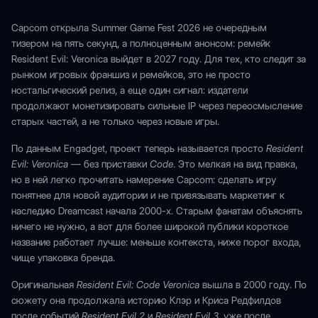
Capcom открыла Summer Game Fest 2026 не очередным
тизером на пять секунд, а полноценным анонсом: ремейк
Resident Evil: Veronica выйдет в 2027 году. Для тех, кто следит за
рынком игровых франшиз и ремейков, это не просто
ностальгический релиз, а еще один сигнал: издатели
продолжают монетизировать сильные IP через переосмысление
старых частей, а не только через новые игры.
По данным Engadget, проект теперь называется просто
Resident
Evil: Veronica
— без приставки
Code
. Это мелкая на вид правка,
но в ней легко прочитать намерение Capcom: сделать игру
понятнее для новой аудитории и не привязывать маркетинг к
наследию Dreamcast начала 2000-х. Старым фанатам объяснять
ничего не нужно, а вот для более широкой публики короткое
название работает лучше: меньше контекста, ниже порог входа,
чище упаковка бренда.
Оригинальная
Resident Evil: Code Veronica
вышла в 2000 году. По
сюжету она продолжала историю Клэр и Криса Редфилдов
после событий
Resident Evil 2
и
Resident Evil 3
, уже после