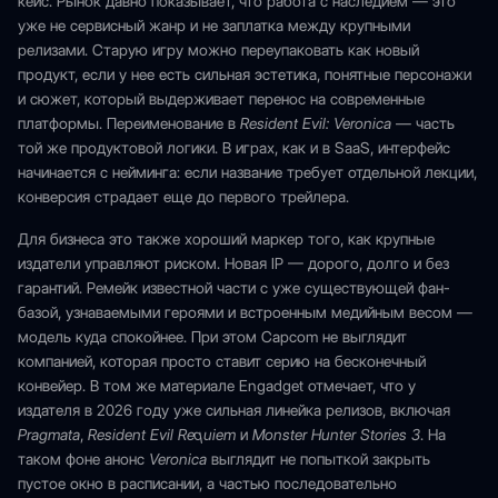
кейс. Рынок давно показывает, что работа с наследием — это
уже не сервисный жанр и не заплатка между крупными
релизами. Старую игру можно переупаковать как новый
продукт, если у нее есть сильная эстетика, понятные персонажи
и сюжет, который выдерживает перенос на современные
платформы. Переименование в
Resident Evil: Veronica
— часть
той же продуктовой логики. В играх, как и в SaaS, интерфейс
начинается с нейминга: если название требует отдельной лекции,
конверсия страдает еще до первого трейлера.
Для бизнеса это также хороший маркер того, как крупные
издатели управляют риском. Новая IP — дорого, долго и без
гарантий. Ремейк известной части с уже существующей фан-
базой, узнаваемыми героями и встроенным медийным весом —
модель куда спокойнее. При этом Capcom не выглядит
компанией, которая просто ставит серию на бесконечный
конвейер. В том же материале Engadget отмечает, что у
издателя в 2026 году уже сильная линейка релизов, включая
Pragmata
,
Resident Evil Requiem
и
Monster Hunter Stories 3
. На
таком фоне анонс
Veronica
выглядит не попыткой закрыть
пустое окно в расписании, а частью последовательно