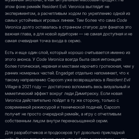
этом фоне ремейк Resident Evil: Veronica выглядит не
экспериментом, а расчетливым ходом по укреплению одной из
самых устойчивых игровых линеек. Тем более что сама
Code
Veronica
долго оставалась в странном статусе: для фанатов это
важная глава, а для новой аудитории — не самая доступная и не
самая очевидная точка входа в серию.
Есть и еще один слой, который хорошо считывается именно из
этого анонса. У
Code Veronica
всегда была своя интонация:
более готическая, нервная и местами нарочито гротескная, чем у
ранних номерных частей. Engadget отдельно напоминает, что к
такому направлению Capcom уже возвращалась в
Resident Evil
Village
в 2021 году — достаточно вспомнить весь визуальный и
меметический эффект вокруг леди Димитреску. Если новая
Veronica
действительно пойдет в ту же сторону, только с
современной режиссурой и технической подачей, Capcom
получит не просто очередной ремейк, а игру с отчетливым
собственным лицом внутри перенасыщенной серии.
Для разработчиков и продюсеров тут довольно прикладной