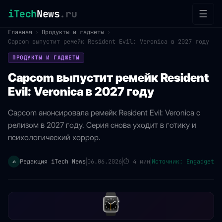
iTech
News
.ru
☰
Главная
›
Продукты и гаджеты
›
Capcom выпустит ремейк Resident Evil: Veronica в 2027 году
ПРОДУКТЫ И ГАДЖЕТЫ
Capcom выпустит ремейк Resident
Evil: Veronica в 2027 году
Capcom анонсировала ремейк Resident Evil: Veronica с
релизом в 2027 году. Серия снова уходит в готику и
психологический хоррор.
Редакция iTech News
06.06.2026
⏱
4 мин
Источник: Engadget
✍️
|
|
|