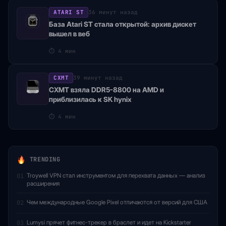
ATARI ST
36 минут назад
База Atari ST стала открытой: архив дискет
вышел в веб
⏱
4 мин
CXMT
39 минут назад
CXMT взяла DDR5-8800 на AMD и
приблизилась к SK hynix
⏱
4 мин
TRENDING
Troywell VPN стал инструментом для перехвата данных — анализ
01
расширения
Чем международные Google Pixel отличаются от версий для США
02
Lumysi прячет фитнес-трекер в браслет и идет на Kickstarter
03