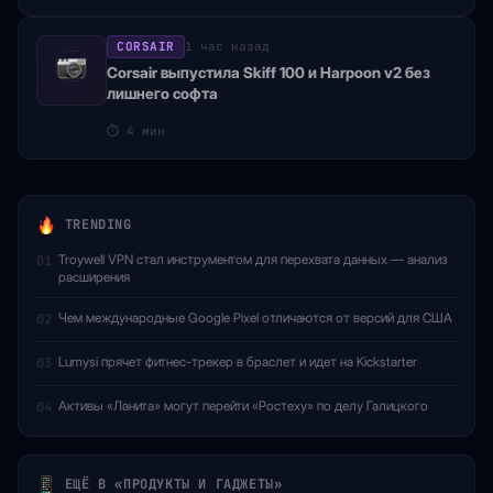
CORSAIR
1 час назад
Corsair выпустила Skiff 100 и Harpoon v2 без
лишнего софта
⏱
4 мин
TRENDING
Troywell VPN стал инструментом для перехвата данных — анализ
01
расширения
Чем международные Google Pixel отличаются от версий для США
02
Lumysi прячет фитнес-трекер в браслет и идет на Kickstarter
03
Активы «Ланита» могут перейти «Ростеху» по делу Галицкого
04
ЕЩЁ В «ПРОДУКТЫ И ГАДЖЕТЫ»