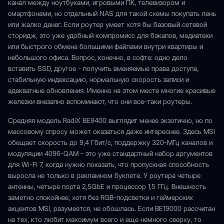
канал между ноутбуками, игровыми ПК, телевизором и
смартфонами, но отдельный NAS для такой схемы покупать лень
или жалко денег. Если роутер умеет хотя бы базовый сетевой
сторидж, это уже удобный компромисс для бэкапов, медиатеки
или быстрого обмена большими файлами внутри квартиры и
небольшого офиса. Вопрос, конечно, в софте: одно дело
вставить SSD, другое - получить вменяемые права доступа,
стабильную индексацию, нормальную скорость записи и
адекватные обновления. Именно на этом месте многие красивые
железки внезапно вспоминают, что они все-таки роутеры.
Средняя модель RadiX BE9400 выглядит менее экзотично, но по
массовому спросу может оказаться даже интереснее. Здесь MSI
обещает скорость до 9,4 Гбит/с, поддержку 320-МГц каналов и
модуляции 4096-QAM - это уже стандартный набор аргументов
для Wi-Fi 7, когда нужно показать, что пропускная способность
выросла не только в рекламном буклете. У роутера четыре
антенны, четыре порта 2,5GbE и процессор 1,5 ГГц. Внешность
заметно спокойнее, хотя без RGB-подсветки и геймерских
акцентов MSI, разумеется, не обошлась. Если BE19000 рассчитан
на тех, кто любит максимум всего и еще немного сверху, то