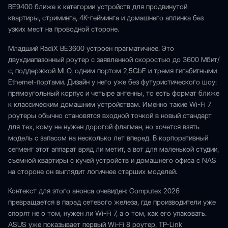
BE9400 ближе к категории устройств для продвинутой
квартиры, стриминга, 4K-гейминга и домашнего аплинка без
узких мест на проводной стороне.
Младший RadiX BE3600 устроен прагматичнее. Это
двухдиапазонный роутер с заявленной скоростью до 3600 Мбит/
с, поддержкой MLO, одним портом 2,5GbE и тремя гигабитными
Ethernet-портами. Дизайн у него уже без футуристического шоу:
прямоугольный корпус и четыре антенны, то есть формат ближе
к классическим домашним устройствам. Именно такие Wi-Fi 7
роутеры обычно становятся входной точкой в новый стандарт
для тех, кому не нужен дорогой флагман, но хочется взять
модель с запасом на несколько лет вперед. В корпоративный
сегмент этот аппарат вряд ли метит, а вот для маленькой студии,
съемной квартиры с кучей устройств и домашнего офиса с NAS
на стороне он выглядит логичнее старших моделей.
Контекст для этого анонса очевиден: Computex 2026
превращается в парад сетевого железа, где производители уже
спорят не о том, нужен ли Wi-Fi 7, а о том, как его упаковать.
ASUS уже показывает первый Wi-Fi 8 роутер, TP-Link