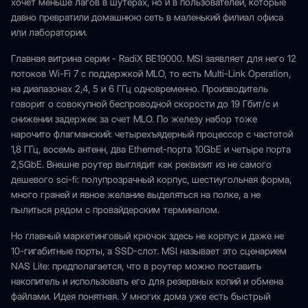
хочет меньше лагов в шутерах, но и в пользователей, которые
давно превратили домашнюю сеть в маленький филиал офиса
или лаборатории.
Главная витрина серии - RadiX BE19000. MSI заявляет для него 12
потоков Wi-Fi 7 с поддержкой MLO, то есть Multi-Link Operation,
на диапазонах 2,4, 5 и 6 ГГц одновременно. Производитель
говорит о совокупной беспроводной скорости до 19 Гбит/с и
снижении задержек за счет MLO. По железу набор тоже
нарочито флагманский: четырехъядерный процессор с частотой
1,8 ГГц, восемь антенн, два Ethernet-порта 10GbE и четыре порта
2,5GbE. Внешне роутер выглядит как реквизит из не самого
дешевого sci-fi: полупрозрачный корпус, шестиугольная форма,
много граней и явное желание выделяться на полке, а не
пылиться рядом с провайдерским терминалом.
Но главный маркетинговый крючок здесь не корпус и даже не
10-гигабитные порты, а SSD-слот. MSI называет это сценарием
NAS Lite: предполагается, что в роутер можно поставить
накопитель и использовать его для резервных копий и обмена
файлами. Идея понятная. У многих дома уже есть быстрый