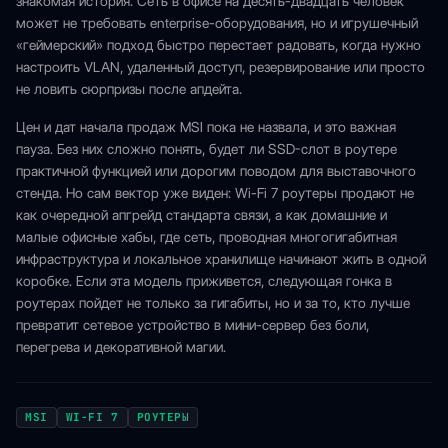
знакомая история. Сеть в офисе на десять-двадцать человек
может не требовать enterprise-оборудования, но и игрушечный
«геймерский» подход быстро перестает радовать, когда нужно
настроить VLAN, удаленный доступ, резервирование или просто
не ловить сюрпризы после апдейта.
Цен и дат начала продаж MSI пока не назвала, и это важная
пауза. Без них сложно понять, будет ли SSD-слот в роутере
практичной функцией или дорогим поводом для выставочного
стенда. Но сам вектор уже виден: Wi-Fi 7 роутеры продают не
как очередной апгрейд стандарта связи, а как домашние и
малые офисные хабы, где сеть, проводная многогигабитная
инфраструктура и локальное хранилище начинают жить в одной
коробке. Если эта модель приживется, следующая гонка в
роутерах пойдет не только за гигабиты, но и за то, кто лучше
превратит сетевое устройство в мини-сервер без боли,
перегрева и декоративной магии.
MSI
WI-FI 7
РОУТЕРЫ