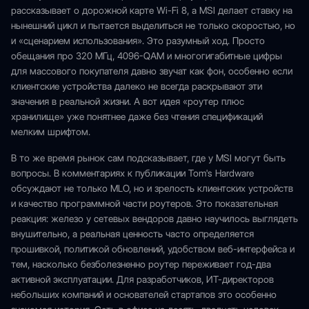
рассказывает о дорожной карте Wi-Fi 8, а MSI делает ставку на
нынешний цикл и пытается выделиться не только скоростью, но
и «сценарием использования». Это разумный ход. Просто
обещания про 320 МГц, 4096-QAM и многогигабитные цифры
для массового покупателя давно звучат как фон, особенно если
клиентские устройства далеко не всегда раскрывают эти
значения в реальной жизни. А вот идея «роутер плюс
хранилище» уже понятнее даже без чтения спецификаций
мелким шрифтом.
В то же время рынок сам подсказывает, где у MSI могут быть
вопросы. В комментариях к публикации Tom's Hardware
обсуждают не только MLO, но и зрелость клиентских устройств
и качество программной части роутеров. Это показательная
реакция: железо у сетевых вендоров давно научилось выглядеть
внушительно, а реальная ценность часто определяется
прошивкой, политикой обновлений, удобством веб-интерфейса и
тем, насколько безболезненно роутер переживает год-два
активной эксплуатации. Для разработчиков, ИТ-директоров
небольших компаний и основателей стартапов это особенно