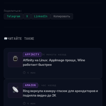
Поделиться:
Telegram
X
LinkedIn
Копировать
ЧИТАЙТЕ ТАКЖЕ
AFFINITY
54 минуты назад
Affinity на Linux: AppImage проще, Wine
работает быстрее
⏱
4 мин
AMAZON
1 час назад
Ring вернула камеру-глазок для арендаторов и
подняла видео до 2K
⏱
4 мин