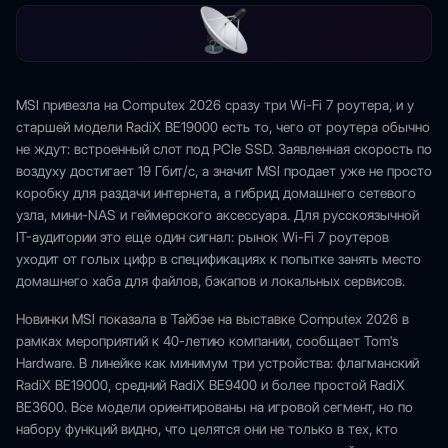
MSI привезла на Computex 2026 сразу три Wi-Fi 7 роутера, и у
старшей модели RadiX BE19000 есть то, чего от роутера обычно
не ждут: встроенный слот под PCIe SSD. Заявленная скорость по
воздуху достигает 19 Гбит/с, а значит MSI продает уже не просто
коробку для раздачи интернета, а гибрид домашнего сетевого
узла, мини-NAS и геймерского аксессуара. Для русскоязычной
IT-аудитории это еще один сигнал: рынок Wi-Fi 7 роутеров
уходит от голых цифр в спецификациях к попытке занять место
домашнего хаба для файлов, бэкапов и локальных сервисов.
Новинки MSI показала в Тайбэе на выставке Computex 2026 в
рамках мероприятий к 40-летию компании, сообщает Tom's
Hardware. В линейке как минимум три устройства: флагманский
RadiX BE19000, средний RadiX BE9400 и более простой RadiX
BE3600. Все модели ориентированы на игровой сегмент, но по
набору функций видно, что целятся они не только в тех, кто