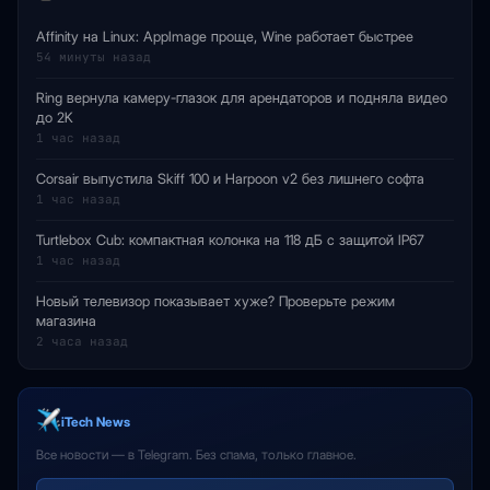
Affinity на Linux: AppImage проще, Wine работает быстрее
54 минуты назад
Ring вернула камеру-глазок для арендаторов и подняла видео
до 2K
1 час назад
Corsair выпустила Skiff 100 и Harpoon v2 без лишнего софта
1 час назад
Turtlebox Cub: компактная колонка на 118 дБ с защитой IP67
1 час назад
Новый телевизор показывает хуже? Проверьте режим
магазина
2 часа назад
iTech News
Все новости — в Telegram. Без спама, только главное.