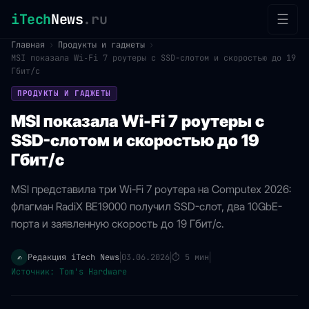
iTech
News
.ru
☰
Главная
›
Продукты и гаджеты
›
MSI показала Wi‑Fi 7 роутеры с SSD-слотом и скоростью до 19
Гбит/с
ПРОДУКТЫ И ГАДЖЕТЫ
MSI показала Wi‑Fi 7 роутеры с
SSD-слотом и скоростью до 19
Гбит/с
MSI представила три Wi-Fi 7 роутера на Computex 2026:
флагман RadiX BE19000 получил SSD-слот, два 10GbE-
порта и заявленную скорость до 19 Гбит/с.
Редакция iTech News
03.06.2026
⏱
5 мин
✍️
|
|
|
Источник: Tom's Hardware