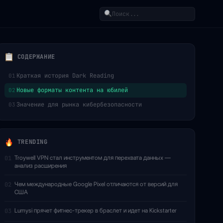
Поиск
СОДЕРЖАНИЕ
Краткая история Dark Reading
01
Новые форматы контента на юбилей
02
Значение для рынка кибербезопасности
03
TRENDING
Troywell VPN стал инструментом для перехвата данных —
01
анализ расширения
Чем международные Google Pixel отличаются от версий для
02
США
Lumysi прячет фитнес-трекер в браслет и идет на Kickstarter
03