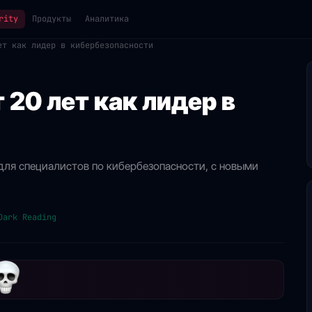
rity
Продукты
Аналитика
ет как лидер в кибербезопасности
 20 лет как лидер в
 для специалистов по кибербезопасности, с новыми
Dark Reading