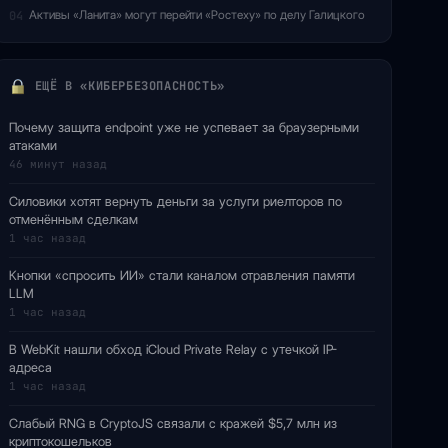
Активы «Ланита» могут перейти «Ростеху» по делу Галицкого
04
ЕЩЁ В «КИБЕРБЕЗОПАСНОСТЬ»
Почему защита endpoint уже не успевает за браузерными
атаками
46 минут назад
Силовики хотят вернуть деньги за услуги риелторов по
отменённым сделкам
1 час назад
Кнопки «спросить ИИ» стали каналом отравления памяти
LLM
1 час назад
В WebKit нашли обход iCloud Private Relay с утечкой IP-
адреса
1 час назад
Слабый RNG в CryptoJS связали с кражей $5,7 млн из
криптокошельков