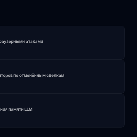
 браузерными атаками
елторов по отменённым сделкам
ения памяти LLM