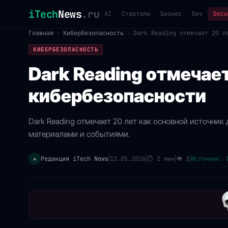
iTech
News
.ru
AI
Стартапы
Бизнес
Dev
Secu
Главная
›
Кибербезопасность
›
Dark Reading отмечает 20 л
КИБЕРБЕЗОПАСНОСТЬ
Dark Reading отмечает
кибербезопасности
Dark Reading отмечает 20 лет как основной источник
материалами и событиями.
Редакция iTech News
13.05.2026
⏱
2 мин
👁
3
Источник: 
✍️
|
|
|
|