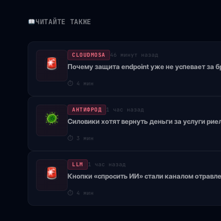
ЧИТАЙТЕ ТАКЖЕ
CLOUDMOSA
46 минут назад
Почему защита endpoint уже не успевает за
⏱
4 мин
АНТИФРОД
1 час назад
Силовики хотят вернуть деньги за услуги ри
⏱
3 мин
LLM
1 час назад
Кнопки «спросить ИИ» стали каналом отравл
⏱
4 мин