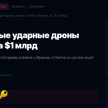
rity
Продукты
Аналитика
ные дроны после потери Reaper на $1 млрд
ые ударные дроны
а $1 млрд
 потеряны в войне с Ираном, и Пентагон срочно ищет
Technica