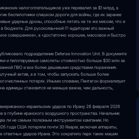
риканских налогоплательщиков уже перевалил за $1 млрд, а
гие беспилотники слишком дороги для войны, где их заранее
евые ударные дроны, способные летать на те же миссии, что и
у в бюджете. Для русскоязычной IT-аудитории это важный
амое совершенное», а «достаточно хорошее, массовое и быстро
бликовало подразделение Defense Innovation Unit. В документе
ники и пилотируемые самолеты стоимостью больше $30 млн за
ованной ПВО и все более дешевыми средствами поражения.
штучный актив, а в том, чтобы запускать больше более
огочисленных потерях. Иными словами, Пентагон формализует
ена единицы становится не меньше важна, чем дальность,
а американско-израильских ударов по Ирану 28 февраля 2026
ов в глубине иранского воздушного пространства. Начальник
два ли не самым полезным инструментом кампании. Но
26 года США потеряли почти 30 Reaper, включая аппараты,
ате ответных ударов Ирана. Это сократило парк таких машин