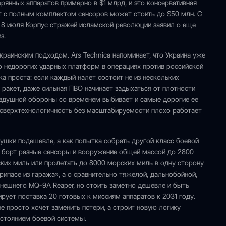
рянных аппаратов примерно в $1 млрд, и это консервативная
ант с полным комплектом сенсоров может стоить до $50 млн. С
а 8 июля Корпус стражей исламской революции заявил о еще
з.
краинским подходом. Ars Technica напоминает, что Украина уже
 недорогих ударных платформ в операциях против российской
а проста: если каждый налет состоит не из нескольких
 ракет, даже сильная ПВО начинает задыхаться от плотности
воздушной обороны со временем выбивает и самые дорогие ее
: сверхтехнологичность без масштабируемости плохо работает
ушки подешевле, а как попытка собрать другой класс боевой
а борт разные сенсоры и вооружение общей массой до 2800
ких миль или пролетать до 8000 морских миль в одну сторону
ипасе из гаража», а о сравнительно тяжелой, дальнобойной,
нешнего MQ-9A Reaper, но стоить заметно дешевле и быть
рует поставка 20 готовых к миссиям аппаратов к 2031 году.
е просто хочет заменить потери, а строит новую логику
стоянием боевой системы.