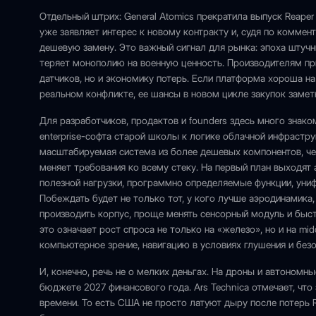
Отдельный штрих: General Atomics прекратила выпуск Reaper
уже заявляет интерес к новому контракту и, судя по коммен
дешевую замену. Это важный сигнал для рынка: эпоха штучн
теряет монополию на военную ценность. Производителям пр
датчиков, но и экономику потерь. Если платформа хороша на
реальном конфликте, ее шансы в новом цикле закупок замет
Для разработчиков, продактов и founders здесь много знако
enterprise-софта старой школы к логике облачной инфрастр
масштабируемая система из более дешевых компонентов, че
меняет требования ко всему стеку. На первый план выходят 
полезной нагрузки, программно определяемые функции, униф
Побеждать будет не только тот, у кого лучше аэродинамика,
производить корпус, проще менять сенсорный модуль и быст
это означает рост спроса не только на «железо», но и на mi
компьютерное зрение, навигацию в условиях глушения и без
И, конечно, речь не о мелких деньгах. На дроны и автономн
бюджете 2027 финансового года. Ars Technica отмечает, чт
времени. То есть США не просто латуют дыру после потерь 