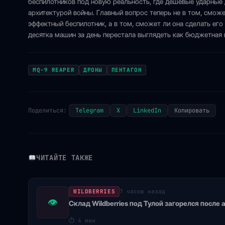
беспилотников под новую реальность, где дешевые ударные
архитектурой войны. Главный вопрос теперь не в том, смо
эффектный беспилотник, а в том, сможет ли она сделать ег
десятка машин за день перестала выглядеть как бюджетная 
MQ-9 REAPER
ДРОНЫ
ПЕНТАГОН
Поделиться:
Telegram
X
LinkedIn
Копировать
ЧИТАЙТЕ ТАКЖЕ
WILDBERRIES
7 часов назад
👁
Склад Wildberries под Тулой загорелся после
⏱
4 мин