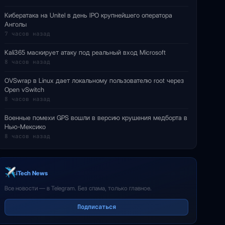
Кибератака на Unitel в день IPO крупнейшего оператора
Анголы
7 часов назад
Kali365 маскирует атаку под реальный вход Microsoft
8 часов назад
OVSwrap в Linux дает локальному пользователю root через
Open vSwitch
8 часов назад
Военные помехи GPS вошли в версию крушения медборта в
Нью-Мексико
8 часов назад
iTech News
Все новости — в Telegram. Без спама, только главное.
Подписаться