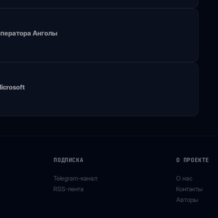
 оператора Анголы
icrosoft
ПОДПИСКА
О ПРОЕКТЕ
Telegram-канал
О нас
RSS-лента
Контакты
Авторы