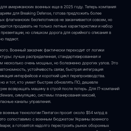
 для американских военных еще в 2025 году. Теперь компания
тариям для Breaking Defense, готова предложить более
ых флагманских беспилотников не заканчивается совсем, но
идется продавать не только летные характеристики и набор
 презентации, но слишком дорога для серийного списания в
но падают.
мого. Военный заказчик фактически переходит от логики
уктуры: лучше распределенная, стандартизированная и
м несколько очень мощных, но болезненно дорогих узлов. Это
автономность, устойчивость связи, быстрая интеграция
икация интерфейсов и короткий цикл перепроизводства.
 но и тот, кто умеет быстрее обновлять ПО, дешевле
рее возвращать машину в строй после потерь. Для IT-компаний
ddleware, симуляцию, системы планирования миссий,
опасные каналы управления.
ые военные технологии Пентагон просит около $54 млрд в
о это сопоставимо с военным бюджетом Украины военного
Reaper, а готовятся надолго перестроить рынок оборонных