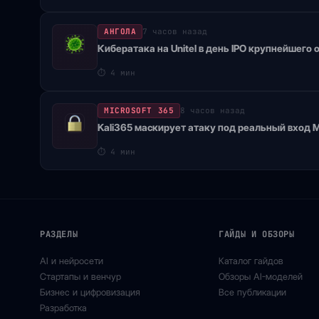
АНГОЛА
7 часов назад
Кибератака на Unitel в день IPO крупнейшего
⏱
4 мин
MICROSOFT 365
8 часов назад
Kali365 маскирует атаку под реальный вход M
⏱
4 мин
РАЗДЕЛЫ
ГАЙДЫ И ОБЗОРЫ
AI и нейросети
Каталог гайдов
Стартапы и венчур
Обзоры AI-моделей
Бизнес и цифровизация
Все публикации
Разработка