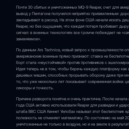
Почти 30 сбитых и уничтоженных MQ-9 Reaper, счет для аме
вывод у Пентагона получился неприятно приземленным: доро
закладывают в расход. На этом фоне США начали искать деш
Reaper, но без ощущения, что каждая потеря пробивает дыр
сигнал: в военных технологиях все громче побеждает не «с
заменяемое».
По данным Ars Technica, новый запрос к промышленности опу
американские военные прямо признают: ставка на беспилот
борт стала «неустойчивой» против противников с эшелонир
Идея теперь не в том, чтобы беречь каждую платформу как 
дешевых машин, способных прорывать оборону даже при мн
то, что уже несколько лет показывает современная война: ц
сенсоры и точность.
Причина разворота понятна и очень практична. После начал
года США активно использовали Reaper для разведки и удар
штаба ВВС США Кеннет Уилсбах называл этот беспилотник е
полезность не отменяет математику. По состоянию на май 20
уничтоженные не только в воздухе, но и на земле в результ