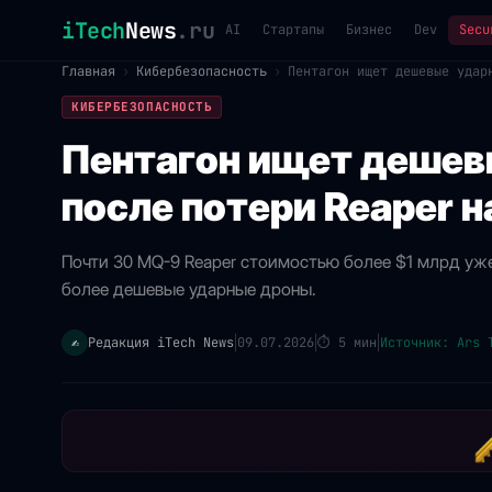
iTech
News
.ru
AI
Стартапы
Бизнес
Dev
Secu
Главная
›
Кибербезопасность
›
Пентагон ищет дешевые удар
КИБЕРБЕЗОПАСНОСТЬ
Пентагон ищет дешев
после потери Reaper н
Почти 30 MQ-9 Reaper стоимостью более $1 млрд уже
более дешевые ударные дроны.
Редакция iTech News
09.07.2026
⏱
5 мин
Источник: Ars 
✍️
|
|
|