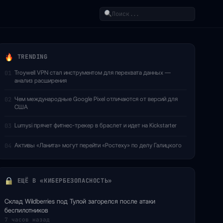
Поиск
TRENDING
Troywell VPN стал инструментом для перехвата данных —
01
анализ расширения
Чем международные Google Pixel отличаются от версий для
02
США
Lumysi прячет фитнес-трекер в браслет и идет на Kickstarter
03
Активы «Ланита» могут перейти «Ростеху» по делу Галицкого
04
ЕЩЁ В «КИБЕРБЕЗОПАСНОСТЬ»
Склад Wildberries под Тулой загорелся после атаки
беспилотников
7 часов назад