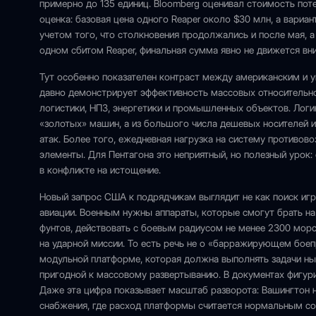
примерно до 135 единиц. Bloomberg оценивал стоимость поте
оценка: базовая цена одного Reaper около $30 млн, а вари
учетом того, что столкновения продолжались и после мая, 
одном сбитом Reaper, финальная сумма явно не движется вни
Тут особенно показателен контраст между американским и у
давно демонстрирует эффективность массовых относительно
логистики, НПЗ, энергетики и промышленных объектов. Логик
«золотых» машин, а из большого числа дешевых носителей и
атак. Более того, ежедневная нагрузка на систему противо
элементы. Для Пентагона это неприятный, но полезный урок
в конфликте на истощение.
Новый запрос США к подрядчикам выглядит не как поиск игр
авиации. Военным нужны аппараты, которые смогут брать н
фунтов, действовать с боевым радиусом не менее 2300 морс
на ударной миссии. То есть речь не о «барражирующем боепр
модульной платформе, которая должна выполнять задачи ны
пригодной к массовому развертыванию. В документах фигури
Даже эта цифра показывает масштаб разворота: Вашингтон н
снабжения, где расход платформы считается нормальным со