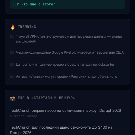
И что мне с этого?
03
TRENDING
Troywell VPN стал инструментом для перехвата данных — анализ
01
расширения
Чем международные Google Pixel отличаются от версий для США
02
Lumysi прячет фитнес-трекер в браслет и идет на Kickstarter
03
Активы «Ланита» могут перейти «Ростеху» по делу Галицкого
04
ЕЩЁ В «СТАРТАПЫ И ВЕНЧУР»
TechCrunch открыл набор на сайд-ивенты вокруг Disrupt 2026
5 часов назад
TechCrunch дал последний шанс сэкономить до $400 на
Disrupt 2026