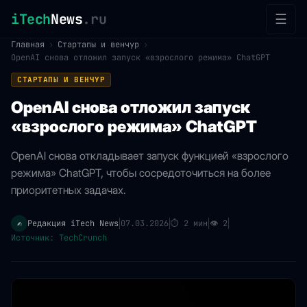
iTech
News
.ru
☰
Главная
›
Стартапы и венчур
›
OpenAI снова отложил запуск «взрослого режима» ChatGPT
СТАРТАПЫ И ВЕНЧУР
OpenAI снова отложил запуск
«взрослого режима» ChatGPT
OpenAI снова откладывает запуск функцией «взрослого
режима» ChatGPT, чтобы сосредоточиться на более
приоритетных задачах.
Редакция iTech News
07.03.2026
⏱
2 мин
👁
2
✍️
|
|
|
|
Источник: TechCrunch