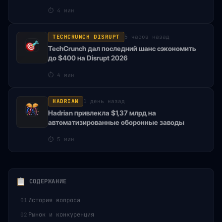
⏱
4 мин
TECHCRUNCH DISRUPT
5 часов назад
TechCrunch дал последний шанс сэкономить
до $400 на Disrupt 2026
⏱
4 мин
HADRIAN
1 день назад
Hadrian привлекла $1,37 млрд на
автоматизированные оборонные заводы
⏱
5 мин
СОДЕРЖАНИЕ
История вопроса
01
Рынок и конкуренция
02