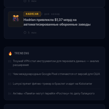
⏱
3 мин
HADRIAN
2 дня назад
Hadrian привлекла $1,37 млрд на
автоматизированные оборонные заводы
⏱
5 мин
TRENDING
Troywell VPN стал инструментом для перехвата данных — анализ
01
расширения
Чем международные Google Pixel отличаются от версий для США
02
Lumysi прячет фитнес-трекер в браслет и идет на Kickstarter
03
Активы «Ланита» могут перейти «Ростеху» по делу Галицкого
04