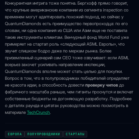
Конкурентная интрига тоже понятна. Бергхофф прямо говорит,
что крупные американские компании из сегмента inspection со
временем могут адаптировать похожий подход, но сейчас у
QuantumDiamonds есть преимущество первопроходца: по его
словам, ни одна компания из США или Азии еще не поставила
такие инструменты клиентам. Венчурный фонд World Fund уже
примеряет на стартап роль «следующей ASML Европы», что
звучит слишком бодро даже по меркам рынка. Более
приземленный сценарий сам CEO тоже озвучивает: если ASML
всерьез захочет усиливать направление инспекции,
QuantumDiamonds вполне может стать целью для покупки.
Вопрос в том, что в полупроводниках победителей определяет
не красота идеи, а способность довести
проверку чипов
до
фабричного масштаба раньше, чем гиганты проснутся и включат
собственные бюджеты на догоняющую разработку. Подробнее
о деталях раунда и цитатах руководства можно посмотреть в
материале
TechCrunch
.
ЕВРОПА
ПОЛУПРОВОДНИКИ
СТАРТАПЫ