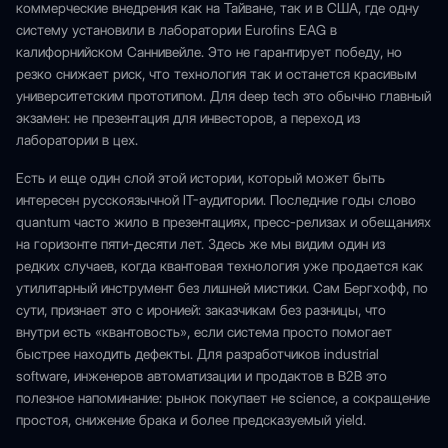
коммерческие внедрения как на Тайване, так и в США, где одну
систему установили в лаборатории Eurofins EAG в
калифорнийском Саннивейле. Это не гарантирует победу, но
резко снижает риск, что технология так и останется красивым
университетским прототипом. Для deep tech это обычно главный
экзамен: не презентация для инвесторов, а переход из
лаборатории в цех.
Есть и еще один слой этой истории, который может быть
интересен русскоязычной IT-аудитории. Последние годы слово
quantum часто жило в презентациях, пресс-релизах и обещаниях
на горизонте пяти-десяти лет. Здесь же мы видим один из
редких случаев, когда квантовая технология уже продается как
утилитарный инструмент без лишней мистики. Сам Бергхофф, по
сути, признает это с иронией: заказчикам без разницы, что
внутри есть «квантовость», если система просто помогает
быстрее находить дефекты. Для разработчиков industrial
software, инженеров автоматизации и продактов в B2B это
полезное напоминание: рынок покупает не science, а сокращение
простоя, снижение брака и более предсказуемый yield.