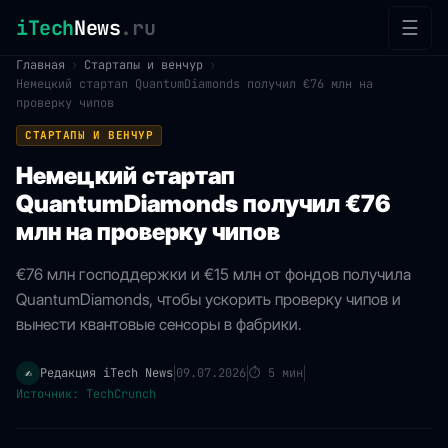
iTech
News
.ru
☰
Главная
›
Стартапы и венчур
›
Немецкий стартап QuantumDiamonds получил €76 млн на
проверку чипов
СТАРТАПЫ И ВЕНЧУР
Немецкий стартап
QuantumDiamonds получил €76
млн на проверку чипов
€76 млн господдержки и €15 млн от фондов получила
QuantumDiamonds, чтобы ускорить проверку чипов и
вынести квантовые сенсоры в фабрики.
Редакция iTech News
09.07.2026
⏱
5 мин
✍️
|
|
|
Источник: TechCrunch