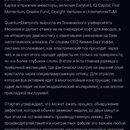
Kapital и прежние инвесторы, включая Earlybird, IQ Capital, First
Momentum, Creator Fund, Onsight Ventures и UnternehmerTUM.
QuantumDiamonds выросла из Технического университета
Мюнхена и делает ставку не на очередной софт для заводов, а
на аппаратную диагностику с квантовыми сенсорами на базе
синтетических алмазов. По словам CEO Кевина Бергхоффа,
система отслеживает, как электрический ток проходит через
чип, и за счет этого находит дефекты не только на поверхности,
но и в более глубоких слоях. В этом и есть главная разница с
привычной инспекцией, где фактически смотрят на верхний слой
кристалла через специализированную оптику. Для отрасли,
которая все активнее идет в многослойные конструкции, такой
сдвиг выглядит не как академический эксперимент, а как вполне
прикладной инструмент.
Стартап утверждает, что может сжать процесс обнаружения
дефектов, который обычно занимает недели, до двух минут и
при этом не останавливать производственную линию. Для
производителей памяти и контрактных фабрик это важнее любой
модной приставки к технологии: чем раньше находишь источник