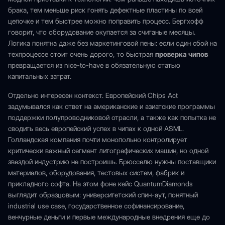
брака, тем меньше риск гонять дефектные пластины по всей
цепочке и тем быстрее можно поправить процесс. Бергхофф
говорит, что оборудование окупается за считаные месяцы.
Логика понятна даже без маркетинговой пены: если один сбой на
техпроцессе стоит очень дорого, то быстрая
проверка чипов
превращается из nice-to-have в обязательную статью
капитальных затрат.
Отдельно интересен контекст. Европейский Chips Act
задумывался как ответ на американские и азиатские программы
поддержки полупроводниковой отрасли, а также как попытка не
сводить весь европейский успех в чипах к одной ASML.
Голландская компания почти монопольно контролирует
критически важный сегмент литографических машин, но одной
звездой индустрию не построишь. Брюсселю нужны поставщики
материалов, оборудования, тестовых систем, фабрик и
прикладного софта. На этом фоне кейс QuantumDiamonds
выглядит образцовым: университетский спин-аут, понятный
industrial use case, государственное софинансирование,
венчурные деньги и первые международные внедрения еще до