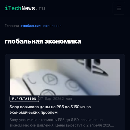
iTech
News
.ru
☰
Главная
→
глобальная экономика
глобальная экономика
27 Мар 2026
2 мин
PLAYSTATION
·
Sony повысила цены на PS5 до $150 из-за
экономических проблем
Sony увеличила стоимость PS5 до $150, ссылаясь на
экономические давления. Цены вырастут с 2 апреля 2026