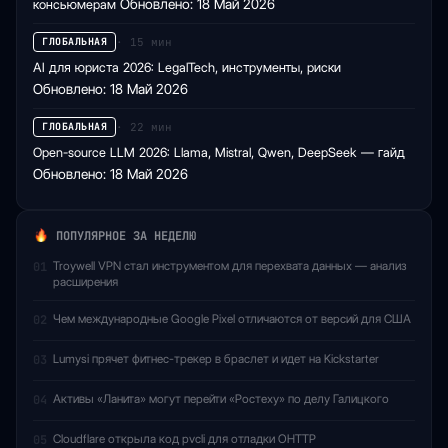
консьюмерам
Обновлено: 18 Май 2026
· 15 мин
ГЛОБАЛЬНАЯ
AI для юриста 2026: LegalTech, инструменты, риски
Обновлено: 18 Май 2026
· 22 мин
ГЛОБАЛЬНАЯ
Open-source LLM 2026: Llama, Mistral, Qwen, DeepSeek — гайд
Обновлено: 18 Май 2026
ПОПУЛЯРНОЕ ЗА НЕДЕЛЮ
Troywell VPN стал инструментом для перехвата данных — анализ
01
расширения
Чем международные Google Pixel отличаются от версий для США
02
Lumysi прячет фитнес-трекер в браслет и идет на Kickstarter
03
Активы «Ланита» могут перейти «Ростеху» по делу Галицкого
04
Cloudflare открыла код pvcli для отладки OHTTP
05