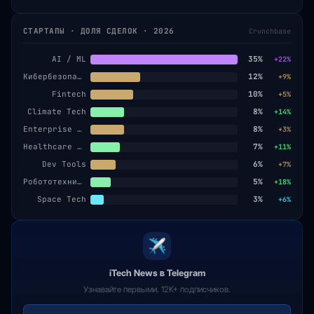
СТАРТАПЫ · ДОЛЯ СДЕЛОК · 2026
Crunchbase
AI / ML
35%
+22%
Кибербезопасность
12%
+9%
Fintech
10%
+5%
Climate Tech
8%
+14%
Enterprise SaaS
8%
+3%
Healthcare AI
7%
+11%
Dev Tools
6%
+7%
Робототехника
5%
+18%
Space Tech
3%
+6%
iTech News в Telegram
Узнавайте первыми. 12K+ подписчиков.