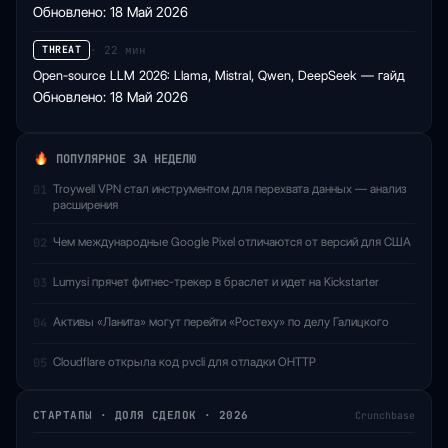
Обновлено: 18 Май 2026
· 22 мин
THREAT
Open-source LLM 2026: Llama, Mistral, Qwen, DeepSeek — гайд
Обновлено: 18 Май 2026
ПОПУЛЯРНОЕ ЗА НЕДЕЛЮ
Troywell VPN стал инструментом для перехвата данных — анализ
01
расширения
Чем международные Google Pixel отличаются от версий для США
02
Lumysi прячет фитнес-трекер в браслет и идет на Kickstarter
03
Активы «Ланита» могут перейти «Ростеху» по делу Галицкого
04
Cloudflare открыла код pvcli для отладки OHTTP
05
СТАРТАПЫ · ДОЛЯ СДЕЛОК · 2026
Crunchbase