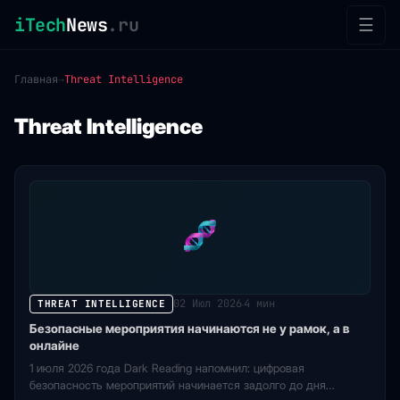
iTech
News
.ru
☰
Главная
→
Threat Intelligence
Threat Intelligence
02 Июл 2026
4 мин
THREAT INTELLIGENCE
·
Безопасные мероприятия начинаются не у рамок, а в
онлайне
1 июля 2026 года Dark Reading напомнил: цифровая
безопасность мероприятий начинается задолго до дня