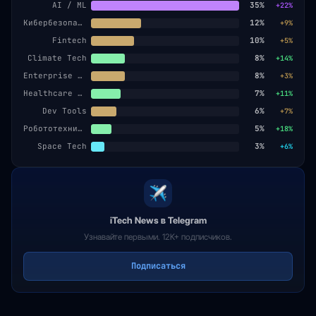
AI / ML
35%
+22%
Кибербезопасность
12%
+9%
Fintech
10%
+5%
Climate Tech
8%
+14%
Enterprise SaaS
8%
+3%
Healthcare AI
7%
+11%
Dev Tools
6%
+7%
Робототехника
5%
+18%
Space Tech
3%
+6%
iTech News в Telegram
Узнавайте первыми. 12K+ подписчиков.
Подписаться