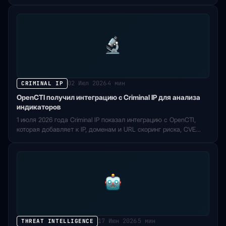
события и решает не меньше рамок…
02 Июл 2026
4 мин
CRIMINAL IP
·
OpenCTI получил интеграцию с Criminal IP для анализа
индикаторов
1 июля 2026 года Criminal IP показал интеграцию с OpenCTI,
которая добавляет к IP, доменам и URL скоринг риска, CVE…
17 Июн 2026
5 мин
THREAT INTELLIGENCE
·