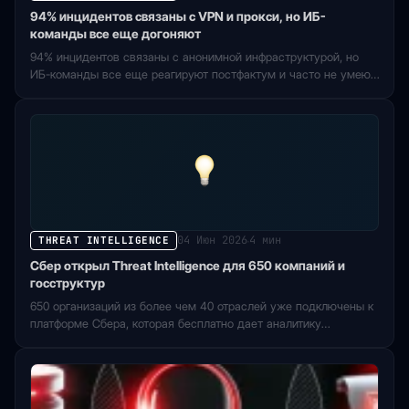
94% инцидентов связаны с VPN и прокси, но ИБ-
команды все еще догоняют
94% инцидентов связаны с анонимной инфраструктурой, но
ИБ-команды все еще реагируют постфактум и часто не умеют
измерять эффект IP-аналитики.
04 Июн 2026
4 мин
THREAT INTELLIGENCE
·
Сбер открыл Threat Intelligence для 650 компаний и
госструктур
650 организаций из более чем 40 отраслей уже подключены к
платформе Сбера, которая бесплатно дает аналитику
киберугроз бизнесу и госсектору.