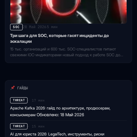
28 Май 2026
5 мин
SOC
·
Три шага для SOC, которые гасят инциденты до
эскалации
15 тыс. организаций и 600 тыс. SOC-специалистов питают
свежими IOC-индикаторами новый подход к работе SOC до
эскалации инцидента.
ГАЙДЫ
· 17 мин
THREAT
Apache Kafka 2026: гайд по архитектуре, продюсерам,
консьюмерам
Обновлено: 18 Май 2026
· 15 мин
THREAT
AI для юриста 2026: LegalTech, инструменты, риски