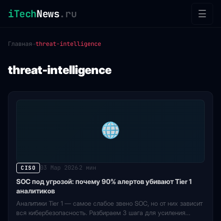
iTech
News
.ru
☰
Главная
→
threat-intelligence
threat-intelligence
03 Мар 2026
2 мин
CISO
·
SOC под угрозой: почему 90% алертов убивают Tier 1
аналитиков
Аналитики Tier 1 — самое слабое звено SOC, но от них зависит
вся кибербезопасность. Разбираем 3 шага для усиления