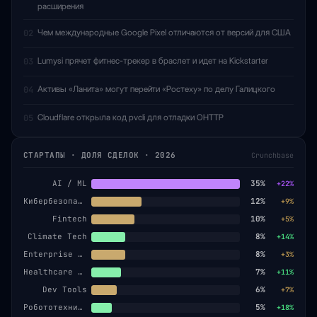
расширения
Чем международные Google Pixel отличаются от версий для США
02
Lumysi прячет фитнес-трекер в браслет и идет на Kickstarter
03
Активы «Ланита» могут перейти «Ростеху» по делу Галицкого
04
Cloudflare открыла код pvcli для отладки OHTTP
05
СТАРТАПЫ · ДОЛЯ СДЕЛОК · 2026
Crunchbase
AI / ML
35%
+22%
Кибербезопасность
12%
+9%
Fintech
10%
+5%
Climate Tech
8%
+14%
Enterprise SaaS
8%
+3%
Healthcare AI
7%
+11%
Dev Tools
6%
+7%
Робототехника
5%
+18%