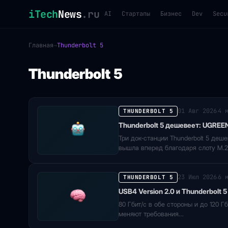
iTech
News
.ru
AI
Стартапы
Бизнес
Dev
Secu
Главная
→
Thunderbolt 5
Thunderbolt 5
01 Авг 2026
4 
THUNDERBOLT 5
·
Thunderbolt 5 дешевеет: UGREE
Три док-станции Thunderbolt 5 деш
вышла вперед благодаря слоту M.
23 Июл 2026
6 
THUNDERBOLT 5
·
USB4 Version 2.0 и Thunderbolt
80 Гбит/с в обе стороны и до 120 Г
меняют требования…