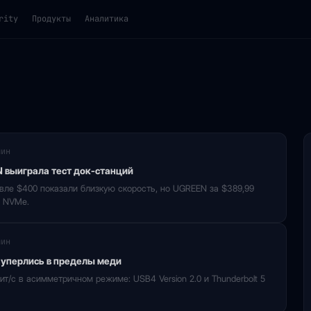
rity
Продукты
Аналитика
мин
N выиграла тест док-станций
евле $400 показали близкую скорость, но UGREEN за $389,99
2 NVMe.
мин
 5 уперлись в пределы меди
бит/с в асимметричном режиме: USB4 Version 2.0 и Thunderbolt 5