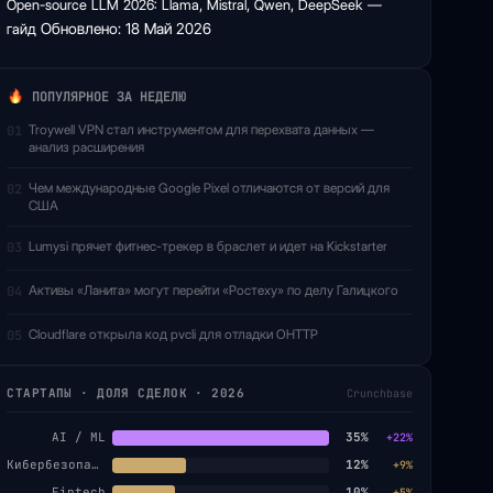
Open-source LLM 2026: Llama, Mistral, Qwen, DeepSeek —
гайд
Обновлено: 18 Май 2026
ПОПУЛЯРНОЕ ЗА НЕДЕЛЮ
Troywell VPN стал инструментом для перехвата данных —
01
анализ расширения
Чем международные Google Pixel отличаются от версий для
02
США
Lumysi прячет фитнес-трекер в браслет и идет на Kickstarter
03
Активы «Ланита» могут перейти «Ростеху» по делу Галицкого
04
Cloudflare открыла код pvcli для отладки OHTTP
05
СТАРТАПЫ · ДОЛЯ СДЕЛОК · 2026
Crunchbase
AI / ML
35%
+22%
Кибербезопасность
12%
+9%
Fintech
10%
+5%