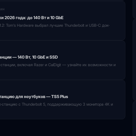
мин
и 2026 года: до 140 Вт и 10 GbE
M.2: Tom's Hardware выбрал лучшие Thunderbolt и USB-C док-
анции — 140 Вт, 10 GbE и SSD
-станции, включая Razer и CalDigit — узнайте их возможности и
станцию для ноутбуков — TS5 Plus
ок-станцию с Thunderbolt 5, поддерживающую 3 монитора 4K и