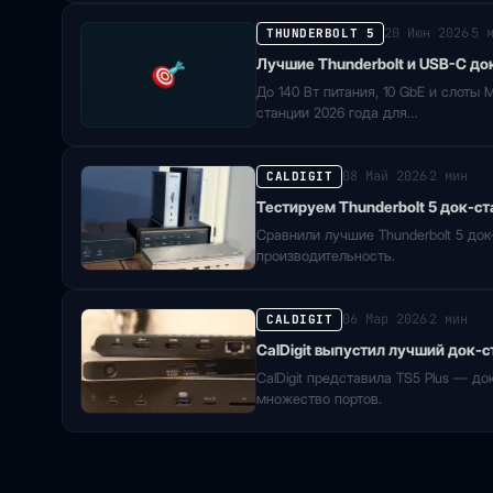
20 Июн 2026
5 
THUNDERBOLT 5
·
Лучшие Thunderbolt и USB-C док
До 140 Вт питания, 10 GbE и слоты 
станции 2026 года для…
08 Май 2026
2 мин
CALDIGIT
·
Тестируем Thunderbolt 5 док-ст
Сравнили лучшие Thunderbolt 5 док
производительность.
06 Мар 2026
2 мин
CALDIGIT
·
CalDigit выпустил лучший док-
CalDigit представила TS5 Plus — д
множество портов.