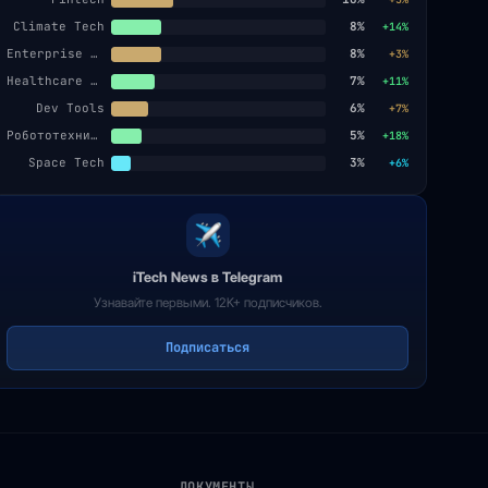
Climate Tech
8%
+14%
Enterprise SaaS
8%
+3%
Healthcare AI
7%
+11%
Dev Tools
6%
+7%
Робототехника
5%
+18%
Space Tech
3%
+6%
iTech News в Telegram
Узнавайте первыми. 12K+ подписчиков.
Подписаться
ДОКУМЕНТЫ