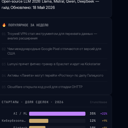
Open-source LLM 2026: Llama, Mistral, Qwen, DeepSeek —
гайд
Обновлено: 18 Май 2026
ПОПУЛЯРНОЕ ЗА НЕДЕЛЮ
Troywell VPN стал инструментом для перехвата данных —
01
анализ расширения
Чем международные Google Pixel отличаются от версий для
02
США
Lumysi прячет фитнес-трекер в браслет и идет на Kickstarter
03
Активы «Ланита» могут перейти «Ростеху» по делу Галицкого
04
Cloudflare открыла код pvcli для отладки OHTTP
05
СТАРТАПЫ · ДОЛЯ СДЕЛОК · 2026
Crunchbase
AI / ML
35%
+22%
Кибербезопасность
12%
+9%
Fintech
10%
+5%