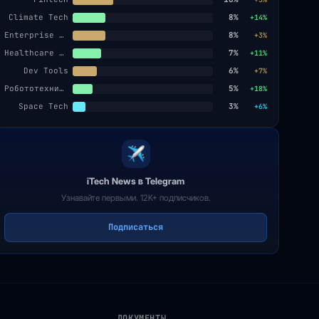
Climate Tech
8%
+14%
Enterprise SaaS
8%
+3%
Healthcare AI
7%
+11%
Dev Tools
6%
+7%
Робототехника
5%
+18%
Space Tech
3%
+6%
iTech News в Telegram
Узнавайте первыми. 12K+ подписчиков.
Подписаться
ДОКУМЕНТЫ