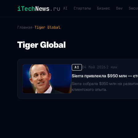
iTech
News
.ru
AI
Стартапы
Бизнес
Dev
Secu
Главная
→
Tiger Global
Tiger Global
04 Май 2026
2 мин
AI
·
Sierra привлекла $950 млн — с
Sierra собрала $950 млн на развит
клиентского опыта.