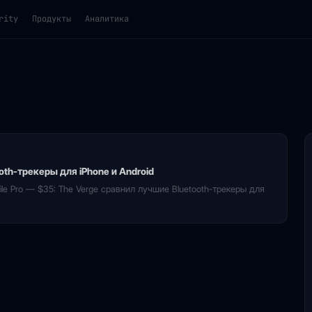
rity
Продукты
Аналитика
oth-трекеры для iPhone и Android
Tile Pro — $35: The Verge сравнил лучшие Bluetooth-трекеры для