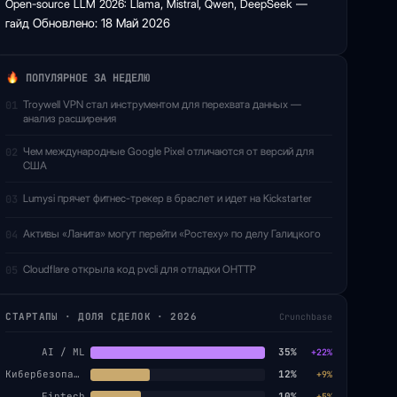
Open-source LLM 2026: Llama, Mistral, Qwen, DeepSeek —
гайд
Обновлено: 18 Май 2026
ПОПУЛЯРНОЕ ЗА НЕДЕЛЮ
Troywell VPN стал инструментом для перехвата данных —
01
анализ расширения
Чем международные Google Pixel отличаются от версий для
02
США
Lumysi прячет фитнес-трекер в браслет и идет на Kickstarter
03
Активы «Ланита» могут перейти «Ростеху» по делу Галицкого
04
Cloudflare открыла код pvcli для отладки OHTTP
05
СТАРТАПЫ · ДОЛЯ СДЕЛОК · 2026
Crunchbase
AI / ML
35%
+22%
Кибербезопасность
12%
+9%
Fintech
10%
+5%