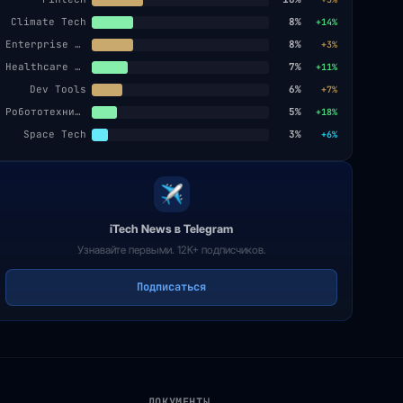
Climate Tech
8%
+14%
Enterprise SaaS
8%
+3%
Healthcare AI
7%
+11%
Dev Tools
6%
+7%
Робототехника
5%
+18%
Space Tech
3%
+6%
iTech News в Telegram
Узнавайте первыми. 12K+ подписчиков.
Подписаться
ДОКУМЕНТЫ