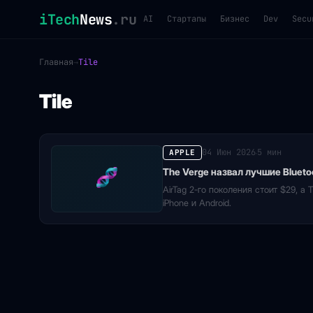
iTech
News
.ru
AI
Стартапы
Бизнес
Dev
Secu
Главная
→
Tile
Tile
04 Июн 2026
5 мин
APPLE
·
The Verge назвал лучшие Blueto
AirTag 2-го поколения стоит $29, а 
iPhone и Android.