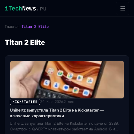
iTech
News
.ru
☰
Главная
→
Titan 2 Elite
Titan 2 Elite
24 Мар 2026
2 мин
KICKSTARTER
·
Unihertz выпустила Titan 2 Elite на Kickstarter —
ключевые характеристики
Unihertz запустила Titan 2 Elite на Kickstarter по цене от $389.
Смартфон с QWERTY-клавиатурой работает на Android 16 и