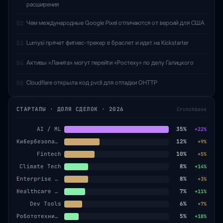
расширения
Чем международные Google Pixel отличаются от версий для США
02
Lumysi прячет фитнес-трекер в браслет и идет на Kickstarter
03
Активы «Ланита» могут перейти «Ростеху» по делу Галицкого
04
Cloudflare открыла код pvcli для отладки OHTTP
05
СТАРТАПЫ · ДОЛЯ СДЕЛОК · 2026
Crunchbase
AI / ML
35%
+22%
Кибербезопасность
12%
+9%
Fintech
10%
+5%
Climate Tech
8%
+14%
Enterprise SaaS
8%
+3%
Healthcare AI
7%
+11%
Dev Tools
6%
+7%
Робототехника
5%
+18%