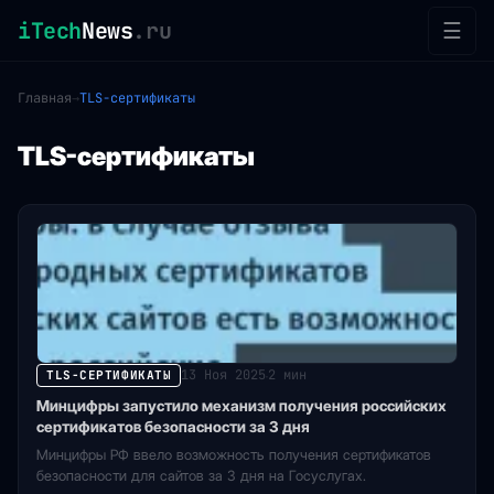
iTech
News
.ru
☰
Главная
→
TLS-сертификаты
TLS-сертификаты
13 Ноя 2025
2 мин
TLS-СЕРТИФИКАТЫ
·
Минцифры запустило механизм получения российских
сертификатов безопасности за 3 дня
Минцифры РФ ввело возможность получения сертификатов
безопасности для сайтов за 3 дня на Госуслугах.