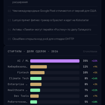
расширения
Чем международные Google Pixel отличаются от версий для США
02
Lumysi прячет фитнес-трекер в браслет и идет на Kickstarter
03
Активы «Ланита» могут перейти «Ростеху» по делу Галицкого
04
Cloudflare открыла код pvcli для отладки OHTTP
05
СТАРТАПЫ · ДОЛЯ СДЕЛОК · 2026
Crunchbase
AI / ML
35%
+22%
Кибербезопасность
12%
+9%
Fintech
10%
+5%
Climate Tech
8%
+14%
Enterprise SaaS
8%
+3%
Healthcare AI
7%
+11%
Dev Tools
6%
+7%
Робототехника
5%
+18%