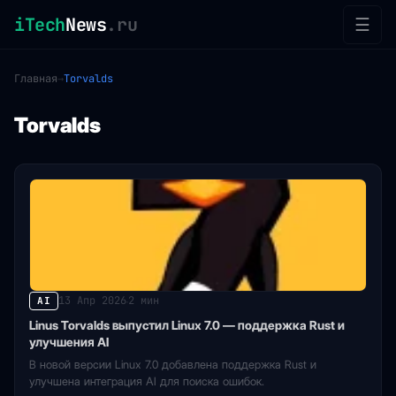
iTech
News
.ru
☰
Главная
→
Torvalds
Torvalds
13 Апр 2026
2 мин
AI
·
Linus Torvalds выпустил Linux 7.0 — поддержка Rust и
улучшения AI
В новой версии Linux 7.0 добавлена поддержка Rust и
улучшена интеграция AI для поиска ошибок.