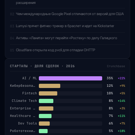
расширения
Чем международные Google Pixel отличаются от версий для США
02
Lumysi прячет фитнес-трекер в браслет и идет на Kickstarter
03
Активы «Ланита» могут перейти «Ростеху» по делу Галицкого
04
Cloudflare открыла код pvcli для отладки OHTTP
05
СТАРТАПЫ · ДОЛЯ СДЕЛОК · 2026
Crunchbase
AI / ML
35%
+22%
Кибербезопасность
12%
+9%
Fintech
10%
+5%
Climate Tech
8%
+14%
Enterprise SaaS
8%
+3%
Healthcare AI
7%
+11%
Dev Tools
6%
+7%
Робототехника
5%
+18%