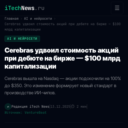
iTech
News
.ru
☰
Главная
›
AI и нейросети
›
Cerebras удвоил стоимость акций при дебюте на бирже — $100
млрд капитализации
AI И НЕЙРОСЕТИ
Cerebras удвоил стоимость акций
при дебюте на бирже — $100 млрд
капитализации
Cerebras вышла на Nasdaq — акции подскочили на 100%
до $350. Это изменение формирует новый стандарт в
производстве ИИ-чипов.
Редакция iTech News
13.12.2025
⏱
2 мин
✍️
|
|
|
Источник: VentureBeat