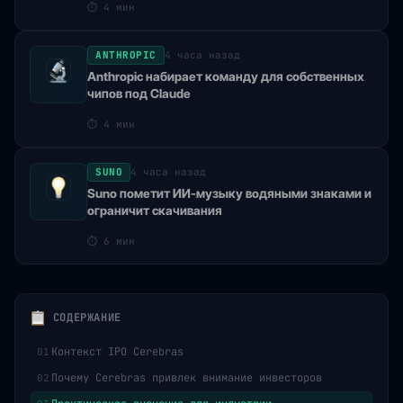
⏱
4 мин
ANTHROPIC
4 часа назад
Anthropic набирает команду для собственных
чипов под Claude
⏱
4 мин
SUNO
4 часа назад
Suno пометит ИИ-музыку водяными знаками и
ограничит скачивания
⏱
6 мин
СОДЕРЖАНИЕ
Контекст IPO Cerebras
01
Почему Cerebras привлек внимание инвесторов
02