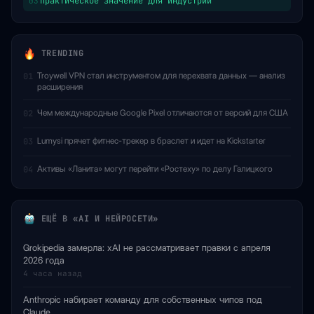
Практическое значение для индустрии
03
TRENDING
Troywell VPN стал инструментом для перехвата данных — анализ
01
расширения
Чем международные Google Pixel отличаются от версий для США
02
Lumysi прячет фитнес-трекер в браслет и идет на Kickstarter
03
Активы «Ланита» могут перейти «Ростеху» по делу Галицкого
04
ЕЩЁ В «AI И НЕЙРОСЕТИ»
Grokipedia замерла: xAI не рассматривает правки с апреля
2026 года
4 часа назад
Anthropic набирает команду для собственных чипов под
Claude