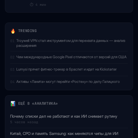
⏱
4 мин
TRENDING
Troywell VPN стал инструментом для перехвата данных — анализ
01
расширения
Чем международные Google Pixel отличаются от версий для США
02
Lumysi прячет фитнес-трекер в браслет и идет на Kickstarter
03
Активы «Ланита» могут перейти «Ростеху» по делу Галицкого
04
ЕЩЁ В «АНАЛИТИКА»
Почему списки дел не работают и как ИИ снимает рутину
5 часов назад
Китай, CPO и память Samsung: как меняются чипы для ИИ