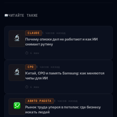
ЧИТАЙТЕ ТАКЖЕ
CLAUDE
5 часов назад
Почему списки дел не работают и как ИИ
снимает рутину
⏱
4 мин
CPO
8 часов назад
Китай, CPO и память Samsung: как меняются
чипы для ИИ
⏱
4 мин
АВИТО РАБОТА
8 часов назад
Рынок труда уперся в потолок: где бизнесу
искать людей