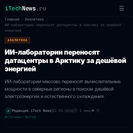
iTech
News
.ru
☰
Главная
›
Аналитика
›
ИИ-лаборатории переносят датацентры в Арктику за дешёвой
энергией
АНАЛИТИКА
ИИ-лаборатории переносят
датацентры в Арктику за дешёвой
энергией
ИИ-лаборатории массово переносят вычислительные
мощности в северные регионы в поисках дешёвой
электроэнергии и естественного охлаждения.
Редакция iTech News
02.03.2026
⏱
1 мин
👁
5
✍️
|
|
|
|
Источник: Wired