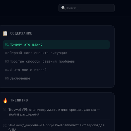
Поиск
СОДЕРЖАНИЕ
Почему это важно
01
Первый шаг: оцените ситуацию
02
Простые способы решения проблемы
03
И что мне с этого?
04
Заключение
05
TRENDING
Troywell VPN стал инструментом для перехвата данных —
01
анализ расширения
Чем международные Google Pixel отличаются от версий для
02
США