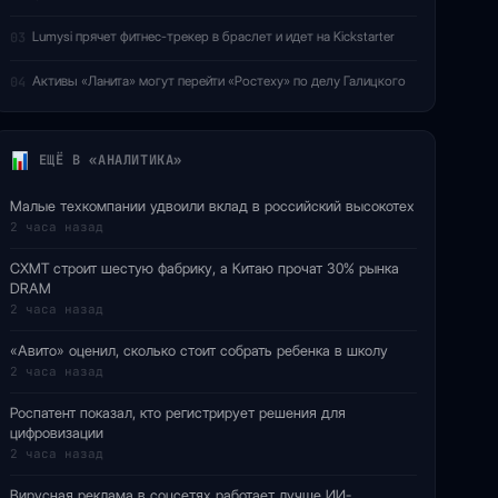
Lumysi прячет фитнес-трекер в браслет и идет на Kickstarter
03
Активы «Ланита» могут перейти «Ростеху» по делу Галицкого
04
ЕЩЁ В «АНАЛИТИКА»
Малые техкомпании удвоили вклад в российский высокотех
2 часа назад
CXMT строит шестую фабрику, а Китаю прочат 30% рынка
DRAM
2 часа назад
«Авито» оценил, сколько стоит собрать ребенка в школу
2 часа назад
Роспатент показал, кто регистрирует решения для
цифровизации
2 часа назад
Вирусная реклама в соцсетях работает лучше ИИ-