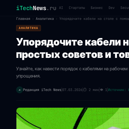
iTech
News
.ru
AI
Стартапы
Бизнес
Dev
Secu
Главная
›
Аналитика
›
Упорядочите кабели на столе с помо
АНАЛИТИКА
Упорядочите кабели 
простых советов и то
Узнайте, как навести порядок с кабелями на рабоче
упрощения.
Редакция iTech News
07.03.2026
⏱
2 мин
👁
1
Источник: 
✍️
|
|
|
|