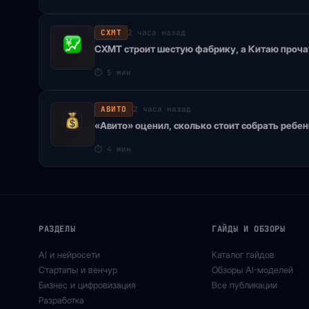
CXMT
2 часа назад
CXMT строит шестую фабрику, а Китаю проч
⏱
5 мин
АВИТО
2 часа назад
«Авито» оценил, сколько стоит собрать ребен
⏱
4 мин
РАЗДЕЛЫ
ГАЙДЫ И ОБЗОРЫ
AI и нейросети
Каталог гайдов
Стартапы и венчур
Обзоры AI-моделей
Бизнес и цифровизация
Все публикации
Разработка