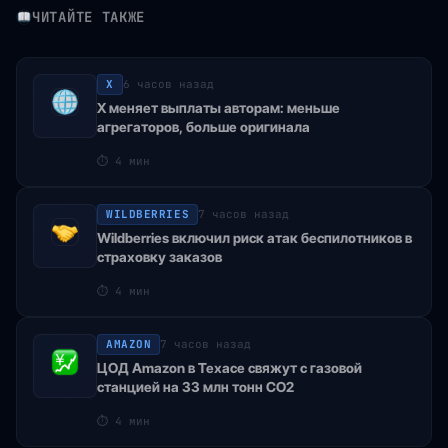
ЧИТАЙТЕ ТАКЖЕ
X
6 часов назад
X меняет выплаты авторам: меньше
агрегаторов, больше оригинала
⏱
4 мин
WILDBERRIES
7 часов назад
Wildberries включил риск атак беспилотников в
страховку заказов
⏱
4 мин
AMAZON
7 часов назад
ЦОД Amazon в Техасе свяжут с газовой
станцией на 33 млн тонн CO2
⏱
4 мин