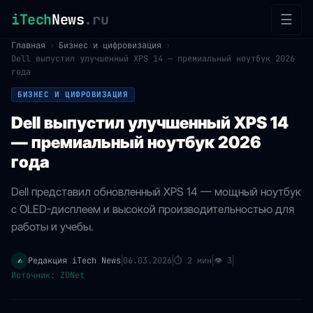
iTech
News
.ru
☰
Главная
›
Бизнес и цифровизация
›
Dell выпустил улучшенный XPS 14 — премиальный ноутбук 2026
года
БИЗНЕС И ЦИФРОВИЗАЦИЯ
Dell выпустил улучшенный XPS 14
— премиальный ноутбук 2026
года
Dell представил обновленный XPS 14 — мощный ноутбук
с OLED-дисплеем и высокой производительностью для
работы и учебы.
Редакция iTech News
06.03.2026
⏱
2 мин
👁
3
✍️
|
|
|
|
Источник: ZDNet