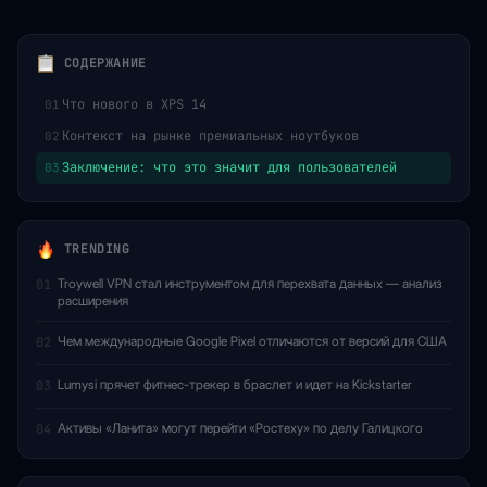
СОДЕРЖАНИЕ
Что нового в XPS 14
01
Контекст на рынке премиальных ноутбуков
02
Заключение: что это значит для пользователей
03
TRENDING
Troywell VPN стал инструментом для перехвата данных — анализ
01
расширения
Чем международные Google Pixel отличаются от версий для США
02
Lumysi прячет фитнес-трекер в браслет и идет на Kickstarter
03
Активы «Ланита» могут перейти «Ростеху» по делу Галицкого
04