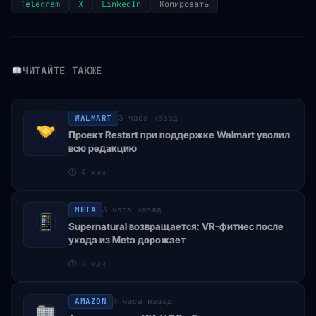
Telegram
X
LinkedIn
Копировать
ЧИТАЙТЕ ТАКЖЕ
WALMART
3 часа назад
Проект Restart при поддержке Walmart уволил
всю редакцию
⏱
4 мин
META
3 часа назад
Supernatural возвращается: VR-фитнес после
ухода из Meta дорожает
⏱
4 мин
AMAZON
4 часа назад