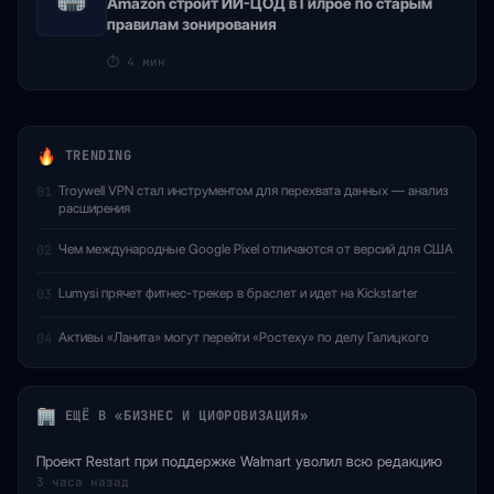
Amazon строит ИИ-ЦОД в Гилрое по старым
правилам зонирования
⏱
4 мин
TRENDING
Troywell VPN стал инструментом для перехвата данных — анализ
01
расширения
Чем международные Google Pixel отличаются от версий для США
02
Lumysi прячет фитнес-трекер в браслет и идет на Kickstarter
03
Активы «Ланита» могут перейти «Ростеху» по делу Галицкого
04
ЕЩЁ В «БИЗНЕС И ЦИФРОВИЗАЦИЯ»
Проект Restart при поддержке Walmart уволил всю редакцию
3 часа назад