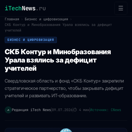
iTech
News
.ru
☰
Главная
›
Бизнес и цифровизация
›
СКБ Контур и Минобразования Урала взялись за дефицит
учителей
БИЗНЕС И ЦИФРОВИЗАЦИЯ
СКБ Контур и Минобразования
Урала взялись за дефицит
учителей
Свердловская область и фонд «СКБ Контур» закрепили
стратегическое партнерство, чтобы закрывать дефицит
учителей и развивать ИТ-образование.
Редакция iTech News
09.07.2026
⏱
4 мин
Источник: CNews
✍️
|
|
|