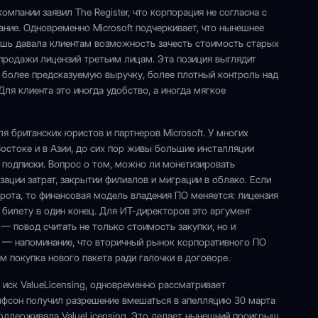
компании заявил The Register, что корпорация не согласна с
ние. Одновременно Microsoft подчеркивает, что нынешнее
лишь давала клиентам возможность зачесть стоимость старых
продажи лицензий третьим лицам. Эта позиция выглядит
т более предсказуемую выручку, более плотный контроль над
ля клиента это иногда удобство, а иногда мягкое
я британских юристов и партнеров Microsoft. У многих
Востоке и в Азии, до сих пор живы большие инсталляции
 подписки. Вопрос о том, можно ли монетизировать
ации затрат, закрытии филиалов и миграции в облако. Если
ота, то финансовая модель владения ПО меняется: лицензия
 билету в один конец. Для ИТ-директоров это аргумент
— повод считать не только стоимость закупки, но и
 — напоминание, что вторичный рынок корпоративного ПО
 покупка нового пакета ради галочки в договоре.
 иск ValueLicensing, одновременно рассматривает
улфсон получил разрешение вмешаться в апелляцию 30 марта
 поддерживала ValueLicensing. Это делает нынешний проигрыш