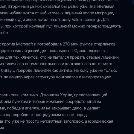
шел, вторичный рынок оказался бы резко уже: значительная
азчики избавляются от избыточных лицензий после миграции,
нный суд и здесь встал на сторону ValueLicensing. Для
ль, при которой крупный пул лицензий можно перераспределять
себе.
ск против Microsoft и потребовала 270 млн фунтов стерлингов
одержанных лицензий для локального ПО, закладывая в
е для тех клиентов, кто не пытался продать старые лицензии
р из типичного антимонопольного и контрактного конфликта
итву о природе лицензии как актива. На кону уже не только
жет ли вендор через структуру контрактов и интерпретацию
дновать слишком тихо. Джонатан Хорли, представляющий
обоим пунктам и теперь компания сосредоточится на
и, победа в апелляции не закрывает дело, а делает
ы спор перейдет к процедурным шагам перед
а это уже не просто неприятный заголовок, а юридическая
ия.