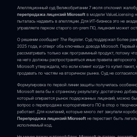
Апелляционный суд Великобритании 7 июля отклонил жалобу 
перепродажа лицензий Microsoft
в модели ValueLicensing 
пыталась надавить в апелляции. Для ИТ-бизнеса это не акад
управляете парком старого on-prem ПО, лицензия может ост
О решении
сообщает The Register
. Суд поддержал более ранн
2025 года, и отверг оба ключевых довода Microsoft. Первый с
рассматривать только как программный продукт, потому что 
на него должны распространяться иные правила авторского п
Microsoft утверждала, что если клиент когда-то купил пакет,
продавать по частям на вторичном рынке. Суд не согласился
Формулировка по первой линии защиты получилась особенно 
Microsoft вела бы к странному результату: достаточно добав
который опирается рынок подержанных лицензий, можно был
вопрос о перепродаже корпоративного ПО в спор о творческом
работает. Для компаний, которые много лет закупали коробо
Перепродажа лицензий Microsoft
не перестает быть легальн
исполняемый код.
Не менее важен и второй блок. Microsoft пыталась доказать