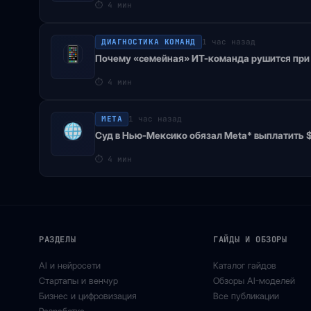
⏱
4 мин
ДИАГНОСТИКА КОМАНД
1 час назад
Почему «семейная» ИТ-команда рушится при
⏱
4 мин
META
1 час назад
Суд в Нью-Мексико обязал Meta* выплатить $
⏱
4 мин
РАЗДЕЛЫ
ГАЙДЫ И ОБЗОРЫ
AI и нейросети
Каталог гайдов
Стартапы и венчур
Обзоры AI-моделей
Бизнес и цифровизация
Все публикации