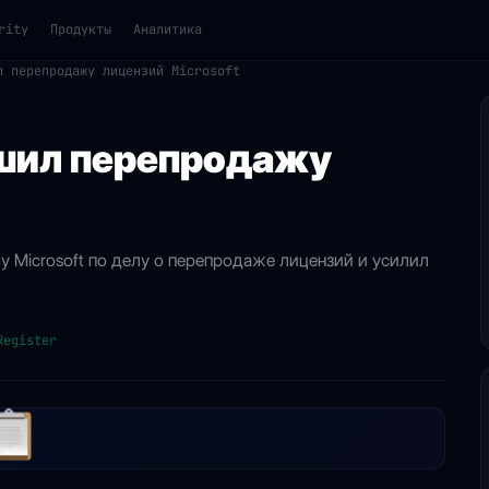
rity
Продукты
Аналитика
л перепродажу лицензий Microsoft
ешил перепродажу
 Microsoft по делу о перепродаже лицензий и усилил
Register