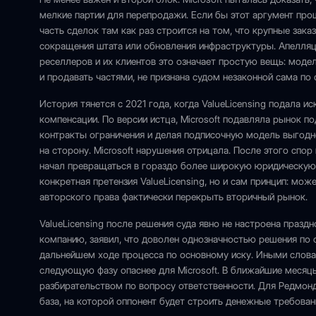
мелкие партии для перепродажи. Если бы этот аргумент про
часть сделок там как раз строится на том, что крупные зак
сокращения штата или обновления инфраструктуры. Апелляцио
реселлеров и их клиентов это означает простую вещь: моде
и продавать частями, не признана судом незаконной сама по 
История тянется с 2021 года, когда ValueLicensing подала и
компенсации. По версии истца, Microsoft подавляла рынок п
контракты ограничения и делая подписочную модель выгодне
на сторону. Microsoft нарушения отрицала. После этого спо
начал превращаться в гораздо более широкую юридическую б
конкретная претензия ValueLicensing, но и сам принцип: мо
авторского права фактически перекрыть вторичный рынок.
ValueLicensing после решения суда явно не настроена праз
компанию, заявил, что доволен однозначностью решения по 
дальнейшем ходе процесса по основному иску. Иными словам
следующую фазу опаснее для Microsoft. В ближайшие месяц
разбирательством по вопросу ответственности. Для Редмонд
база, на которой оппонент будет строить денежные требован