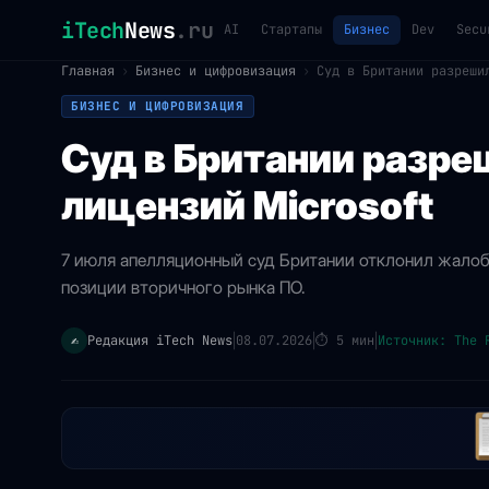
iTech
News
.ru
AI
Стартапы
Бизнес
Dev
Secu
Главная
›
Бизнес и цифровизация
›
Суд в Британии разреши
БИЗНЕС И ЦИФРОВИЗАЦИЯ
Суд в Британии разр
лицензий Microsoft
7 июля апелляционный суд Британии отклонил жалобу
позиции вторичного рынка ПО.
Редакция iTech News
08.07.2026
⏱
5 мин
Источник: The 
✍️
|
|
|