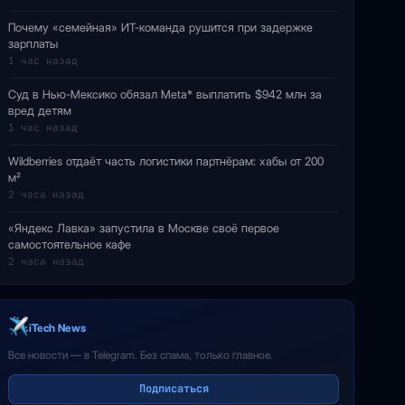
Почему «семейная» ИТ-команда рушится при задержке
зарплаты
1 час назад
Суд в Нью-Мексико обязал Meta* выплатить $942 млн за
вред детям
1 час назад
Wildberries отдаёт часть логистики партнёрам: хабы от 200
м²
2 часа назад
«Яндекс Лавка» запустила в Москве своё первое
самостоятельное кафе
2 часа назад
iTech News
Все новости — в Telegram. Без спама, только главное.
Подписаться