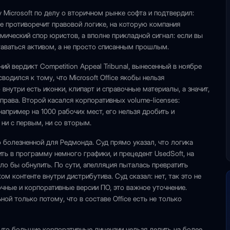
Microsoft по делу о вторичном рынке софта и подтвердил:
не противоречит правовой логике, на которую компания
емический спор юристов, а вполне прикладной сигнал: если вы
аваться активом, а не просто списанным прошлым.
ий вердикт Competition Appeal Tribunal, вынесенный в ноябре
водился к тому, что Microsoft Office якобы нельзя
внутри есть иконки, клипарт и справочные материалы, а значит,
рава. Второй касался корпоративных volume-licenses:
 например на 1000 рабочих мест, его нельзя дробить и
 ни с первым, ни со вторым.
болезненной для Редмонда. Суд прямо указал, что логика
ить в программу немного графики, и прецедент UsedSoft, на
о бы обнулить. По сути, апелляция пыталась превратить
 контенте внутри дистрибутива. Суд сказал: нет, так это не
чные и корпоративные версии ПО, это важное уточнение.
ой только потому, что в составе Office есть не только
, что большие корпоративные лицензии нельзя делить на более