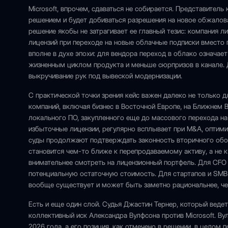
Microsoft, впрочем, сдаваться не собирается. Представитель 
решением и будет добиваться разрешения на новое обжалова
решение якобы не затрагивает ее главный тезис: компания 
лицензий при переходе на новые облачные подписки вместо 
вполне в духе эпохи: для вендора переход в облако означае
жизненным циклом продукта и меньше сюрпризов в канале. Д
выкручивание рук под вывеской модернизации.
С практической точки зрения кейс важен далеко не только дл
компаний, включая бизнес в Восточной Европе, на Ближнем 
локального ПО, закупленного еще до массового перехода на
избыточные лицензии, регулярно всплывает при M&A, оптимиз
суды продолжают подтверждать законность вторичного обор
становится чем-то ближе к перепродаваемому активу, а не к
внимательнее смотреть на лицензионный портфель. Для CFO 
потенциальную остаточную стоимость. Для стартапов и SMB
вообще существует и может быть заметно рациональнее, чем
Есть и еще один слой. Судья Джастин Тернер, который ведет
коллективный иск Александра Вулфсона против Microsoft. В
2026 года, а его позиция, как отмечено в решении, в целом