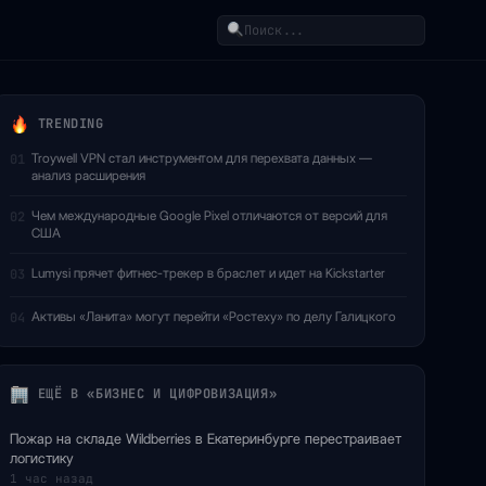
Поиск
TRENDING
Troywell VPN стал инструментом для перехвата данных —
01
анализ расширения
Чем международные Google Pixel отличаются от версий для
02
США
Lumysi прячет фитнес-трекер в браслет и идет на Kickstarter
03
Активы «Ланита» могут перейти «Ростеху» по делу Галицкого
04
ЕЩЁ В «БИЗНЕС И ЦИФРОВИЗАЦИЯ»
Пожар на складе Wildberries в Екатеринбурге перестраивает
логистику
1 час назад