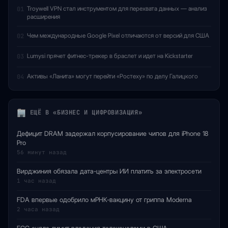
Troywell VPN стал инструментом для перехвата данных — анализ
01
расширения
Чем международные Google Pixel отличаются от версий для США
02
Lumysi прячет фитнес-трекер в браслет и идет на Kickstarter
03
Активы «Ланита» могут перейти «Ростеху» по делу Галицкого
04
ЕЩЁ В «БИЗНЕС И ЦИФРОВИЗАЦИЯ»
Дефицит DRAM задержал корпусирование чипов для iPhone 18
Pro
56 минут назад
Вирджиния обязала дата-центры ИИ платить за электросети
1 час назад
FDA впервые одобрило мРНК-вакцину от гриппа Moderna
2 часа назад