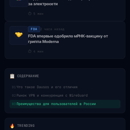
за электросети
⏱
5 мин
FDA
2 часа назад
FDA впервые одобрило мРНК-вакцину от
гриппа Moderna
⏱
4 мин
СОДЕРЖАНИЕ
Что такое Dausos и его отличия
01
Рынок VPN и конкуренция с WireGuard
02
Преимущества для пользователей в России
03
TRENDING