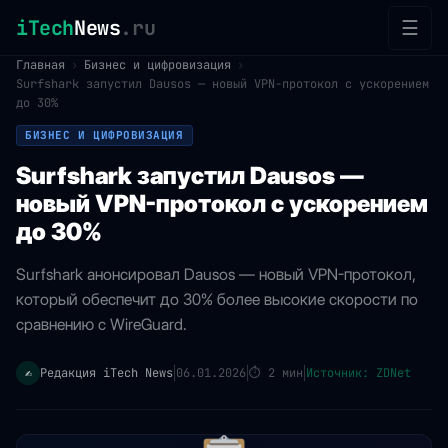
iTech
News
.ru
☰
Главная
›
Бизнес и цифровизация
›
Surfshark запустил Dausos — новый VPN-протокол с ускорением
до 30%
БИЗНЕС И ЦИФРОВИЗАЦИЯ
Surfshark запустил Dausos —
новый VPN-протокол с ускорением
до 30%
Surfshark анонсировал Dausos — новый VPN-протокол,
который обеспечит до 30% более высокие скорости по
сравнению с WireGuard.
Редакция iTech News
06.01.2026
⏱
2 мин
Источник: ZDNet
✍️
|
|
|