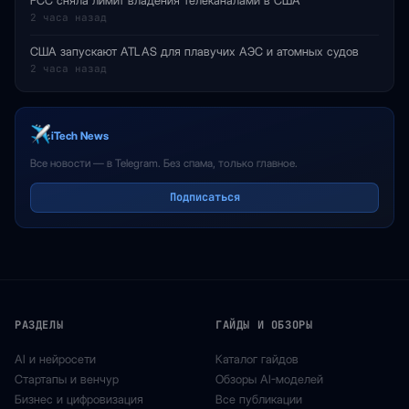
FCC сняла лимит владения телеканалами в США
2 часа назад
США запускают ATLAS для плавучих АЭС и атомных судов
2 часа назад
iTech News
Все новости — в Telegram. Без спама, только главное.
Подписаться
РАЗДЕЛЫ
ГАЙДЫ И ОБЗОРЫ
AI и нейросети
Каталог гайдов
Стартапы и венчур
Обзоры AI-моделей
Бизнес и цифровизация
Все публикации