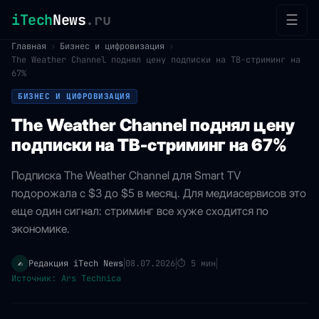
iTech
News
.ru
☰
Главная
›
Бизнес и цифровизация
›
The Weather Channel поднял цену подписки на ТВ-стриминг на
67%
БИЗНЕС И ЦИФРОВИЗАЦИЯ
The Weather Channel поднял цену
подписки на ТВ-стриминг на 67%
Подписка The Weather Channel для Smart TV
подорожала с $3 до $5 в месяц. Для медиасервисов это
еще один сигнал: стриминг все хуже сходится по
экономике.
Редакция iTech News
08.07.2026
⏱
5 мин
✍️
|
|
|
Источник: Ars Technica