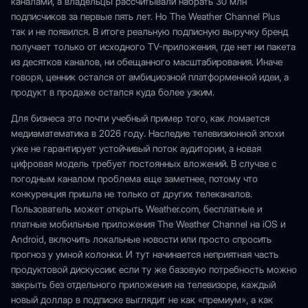
каналами, а владельцы рассчитывали набрать 30 млн
подписчиков за первые пять лет. Но The Weather Channel Plus
так и не появился. В итоге реальную подписную выручку бренд
получает только от исходного TV-приложения, где нет ни пакета
из десятков каналов, ни обещанного масштабирования. Иначе
говоря, ценник остался от амбициозной платформенной идеи, а
продукт в продаже остался куда более узким.
Для бизнеса это почти учебный пример того, как ломается
медиаматематика в 2026 году. Наследие телевизионной эпохи
уже не гарантирует устойчивый поток аудитории, а новая
цифровая модель требует постоянных вложений. В случае с
погодным каналом проблема еще заметнее, потому что
конкуренция пришла не только от других телеканалов.
Пользователь может открыть Weather.com, бесплатные и
платные мобильные приложения The Weather Channel на iOS и
Android, включить локальные новости или просто спросить
прогноз у умной колонки. И тут начинается неприятная часть
продуктовой дискуссии: если ту же базовую потребность можно
закрыть без отдельного приложения на телевизоре, каждый
новый доллар в подписке выглядит не как «премиум», а как