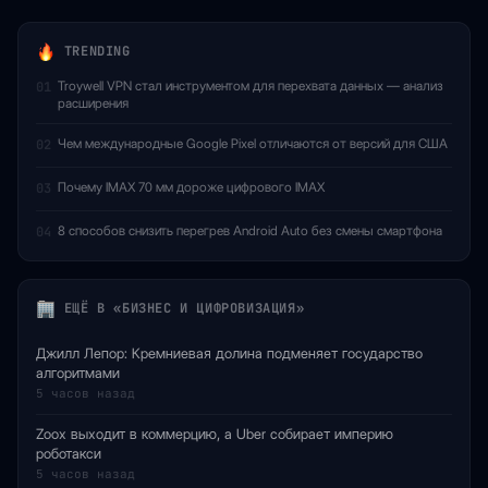
TRENDING
Troywell VPN стал инструментом для перехвата данных — анализ
01
расширения
Чем международные Google Pixel отличаются от версий для США
02
Почему IMAX 70 мм дороже цифрового IMAX
03
8 способов снизить перегрев Android Auto без смены смартфона
04
ЕЩЁ В «БИЗНЕС И ЦИФРОВИЗАЦИЯ»
Джилл Лепор: Кремниевая долина подменяет государство
алгоритмами
5 часов назад
Zoox выходит в коммерцию, а Uber собирает империю
роботакси
5 часов назад