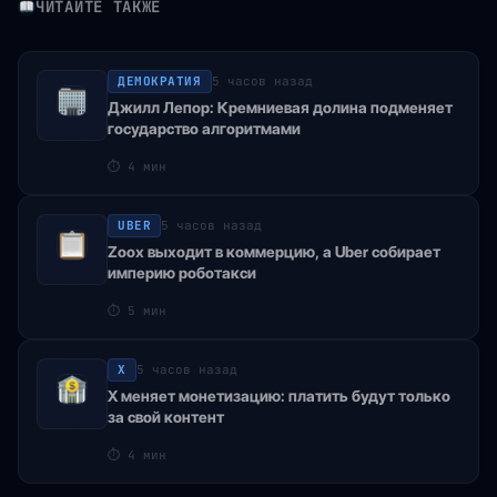
ЧИТАЙТЕ ТАКЖЕ
ДЕМОКРАТИЯ
5 часов назад
Джилл Лепор: Кремниевая долина подменяет
государство алгоритмами
⏱
4 мин
UBER
5 часов назад
Zoox выходит в коммерцию, а Uber собирает
империю роботакси
⏱
5 мин
X
5 часов назад
X меняет монетизацию: платить будут только
за свой контент
⏱
4 мин