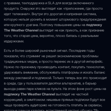
с правами, техподдержка и SLA для всегда включенного
продукта. Снаружи это выглядит как «приложение, где просто
идет телеканал». Внутри это дорогая и капризная система,
которую нельзя уронить в момент штормового предупреждения
или крупного урагана. Поэтому повышение цены на
подписку
The Weather Channel
выглядит не как прихоть, а как признание
того, что старая цена, вероятно, плохо билась с реальными
издержками.
Есть и более широкий рыночный сигнал. Последние годы
показали, что стриминг не решил экономические проблемы
традиционных медиа, а просто перенес их в другой интерфейс.
Нужно по-прежнему производить контент, покупать технологии,
удерживать внимание, обслуживать платформы и искать баланс
между рекламой и подпиской. Только теперь все это происходит
в среде, где у пользователя десятки альтернатив, а барьер
выхода равен паре кликов на пульте. На этом фоне рост цены на
подписку The Weather Channel
выглядит не частной
коррекцией, а симптомом: нишевые прямые подписки будут все
чаще проверять аудиторию на готовность платить за сервисы,
которые раньше казались естественной частью общего ТВ-