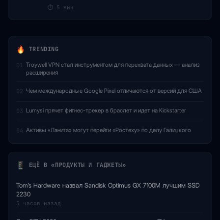
⏱
5 мин
TRENDING
Troywell VPN стал инструментом для перехвата данных — анализ
01
расширения
Чем международные Google Pixel отличаются от версий для США
02
Lumysi прячет фитнес-трекер в браслет и идет на Kickstarter
03
Активы «Ланита» могут перейти «Ростеху» по делу Галицкого
04
ЕЩЁ В «ПРОДУКТЫ И ГАДЖЕТЫ»
Tom’s Hardware назвал Sandisk Optimus GX 7100M лучшим SSD
2230
5 часов назад