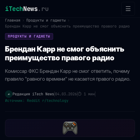
iTech
News
.ru
☰
Главная
›
Продукты и гаджеты
›
Брендан Карр не смог объяснить преимущество правого радио
ПРОДУКТЫ И ГАДЖЕТЫ
Брендан Карр не смог объяснить
преимущество правого радио
Комиссар ФКС Брендан Карр не смог ответить, почему
правило "равного времени" не касается правого радио.
Редакция iTech News
04.03.2026
⏱
1 мин
✍️
|
|
|
Источник: Reddit r/technology