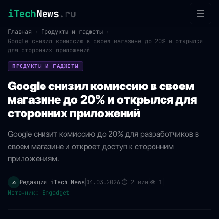
iTech
News
.ru
☰
Главная
›
Продукты и гаджеты
›
Google снизил комиссию в своем магазине до 20% и открылся
для сторонних приложений
ПРОДУКТЫ И ГАДЖЕТЫ
Google снизил комиссию в своем
магазине до 20% и открылся для
сторонних приложений
Google снизит комиссию до 20% для разработчиков в
своем магазине и откроет доступ к сторонним
приложениям.
Редакция iTech News
04.03.2026
⏱
2 мин
👁
1
✍️
|
|
|
|
Источник: Engadget