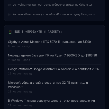
Lumysi прячет фитнес-трекер в браслет и идет на Kickstarter
03
Активы «Ланита» могут перейти «Ростеху» по делу Галицкого
04
ЕЩЁ В «ПРОДУКТЫ И ГАДЖЕТЫ»
Gigabyte Aorus Master с RTX 5070 Ti подешевел до $1999
8 часов назад
Newegg уценил базу для ПК на Ryzen 7 9800X3D до $983,98
9 часов назад
Google отключит Google Assistant на Android с 4 сентября 2026
10 часов назад
Microsoft убрала с сайта советы про 32 ГБ памяти для
Windows 11
11 часов назад
В Windows 11 снова советуют делать точки восстановления
11 часов назад