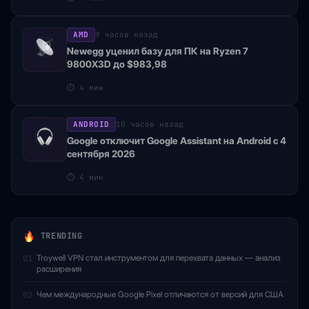
AMD
9 часов назад
Newegg уценил базу для ПК на Ryzen 7
9800X3D до $983,98
⏱
4 мин
ANDROID
10 часов назад
Google отключит Google Assistant на Android с 4
сентября 2026
⏱
4 мин
TRENDING
Troywell VPN стал инструментом для перехвата данных — анализ
01
расширения
Чем международные Google Pixel отличаются от версий для США
02