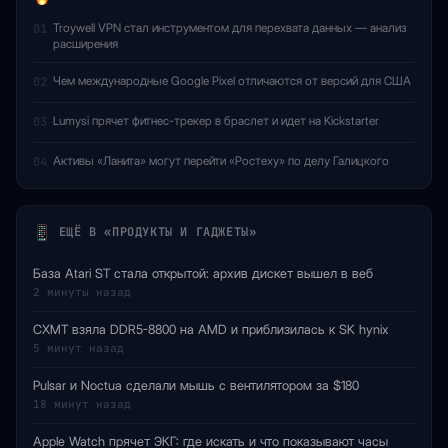
Troywell VPN стал инструментом для перехвата данных — анализ
01
расширения
Чем международные Google Pixel отличаются от версий для США
02
Lumysi прячет фитнес-трекер в браслет и идет на Kickstarter
03
Активы «Ланита» могут перейти «Ростеху» по делу Галицкого
04
ЕЩЁ В «ПРОДУКТЫ И ГАДЖЕТЫ»
База Atari ST стала открытой: архив дискет вышел в веб
2 минуты назад
CXMT взяла DDR5-8800 на AMD и приблизилась к SK hynix
5 минут назад
Pulsar и Noctua сделали мышь с вентилятором за $180
18 минут назад
Apple Watch прячет ЭКГ: где искать и что показывают часы