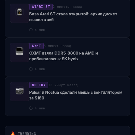
ATARI ST
2 минуты назад
База Atari ST стала открытой: архив дискет
вышел в веб
⏱
4 мин
CXMT
5 минут назад
CXMT взяла DDR5-8800 на AMD и
приблизилась к SK hynix
⏱
4 мин
NOCTUA
18 минут назад
Pulsar и Noctua сделали мышь с вентилятором
за $180
⏱
4 мин
TRENDING