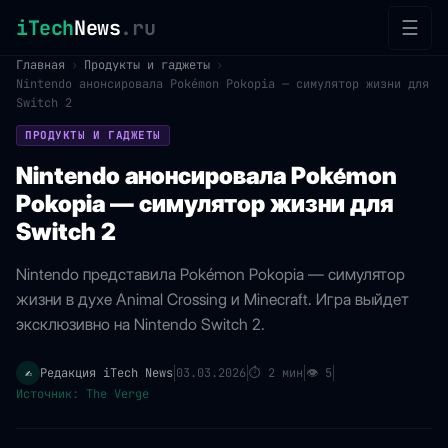
iTech
News
.ru
☰
Главная
›
Продукты и гаджеты
›
Nintendo анонсировала Pokémon Pokopia — симулятор жизни для
Switch 2
ПРОДУКТЫ И ГАДЖЕТЫ
Nintendo анонсировала Pokémon
Pokopia — симулятор жизни для
Switch 2
Nintendo представила Pokémon Pokopia — симулятор
жизни в духе Animal Crossing и Minecraft. Игра выйдет
эксклюзивно на Nintendo Switch 2.
Редакция iTech News
03.03.2026
⏱
2 мин
👁
5
✍️
|
|
|
|
Источник: The Verge