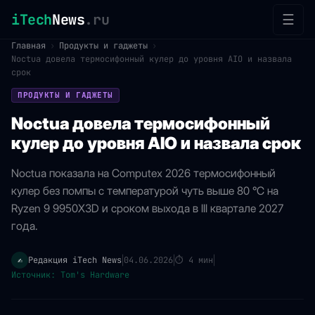
iTech
News
.ru
☰
Главная
›
Продукты и гаджеты
›
Noctua довела термосифонный кулер до уровня AIO и назвала
срок
ПРОДУКТЫ И ГАДЖЕТЫ
Noctua довела термосифонный
кулер до уровня AIO и назвала срок
Noctua показала на Computex 2026 термосифонный
кулер без помпы с температурой чуть выше 80 °C на
Ryzen 9 9950X3D и сроком выхода в III квартале 2027
года.
Редакция iTech News
04.06.2026
⏱
4 мин
✍️
|
|
|
Источник: Tom's Hardware