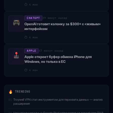
⏱
4 мин
CHATGPT
39 минут назад
OpenAI готовит колонку за $300+ с «живым»
интерфейсом
⏱
4 мин
APPLE
47 минут назад
Apple откроет буфер обмена iPhone для
Windows, но только в ЕС
⏱
4 мин
TRENDING
Troywell VPN стал инструментом для перехвата данных — анализ
01
расширения
Чем международные Google Pixel отличаются от версий для США