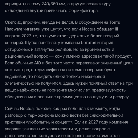
вариацию на тему 240/360 мм, а другую архитектуру
охлаждения внутри привычного форм-фактора.
Скепсис, впрочем, никуда не делся. В обсуждении на Tom's
Hardware читатели уже шутят, что если Noctua обещает III
квартал 2027-го, то в уме стоит держать и более поздний
сценарий. Шутка понятная: у компании богатая история
осторожных и затянутых релизов. Но за иронией есть и
рациональный вопрос — кому именно адресован такой продукт.
Если обычные AIO и без того часто переживают жизненный цикл
компьютера, а термосифонная система наверняка будет
недешёвой, то победить одной только инженерной
элегантностью не получится. Здесь нужен понятный ответ на три
вещи: надёжность на горизонте многих лет, предсказуемость
обслуживания и реальное преимущество по шуму или ресурсу.
Сейчас Noctua, похоже, как раз подошла к моменту, когда
разговор о термосифоне можно вести без снисходительной
приставки «любопытный концепт». Если к 2027 году компания
удержит заявленные характеристики, решит вопрос с
долговечностью контуров и не потеряет совместимость с