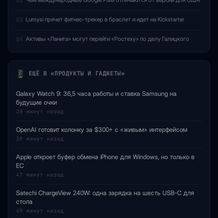
02
Lumysi прячет фитнес-трекер в браслет и идет на Kickstarter
03
Активы «Ланита» могут перейти «Ростеху» по делу Галицкого
04
ЕЩЁ В «ПРОДУКТЫ И ГАДЖЕТЫ»
Galaxy Watch 9: 36,5 часа работы и ставка Samsung на
будущие очки
28 минут назад
OpenAI готовит колонку за $300+ с «живым» интерфейсом
39 минут назад
Apple откроет буфер обмена iPhone для Windows, но только в
ЕС
47 минут назад
Satechi ChargeView 240W: одна зарядка на шесть USB-C для
стола
49 минут назад