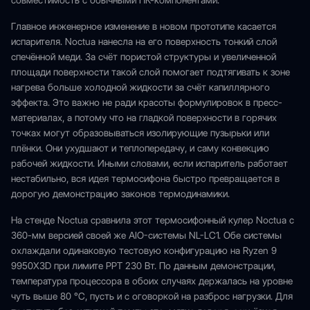
совместимость с обычными ПК-компонентами.
Главное инженерное изменение в новом прототипе касается
испарителя. Noctua нанесла на его поверхность тонкий слой
спечённой меди. За счёт пористой структуры и увеличенной
площади поверхности такой слой помогает подтягивать к зоне
нагрева больше холодной жидкости за счёт капиллярного
эффекта. Это важно не ради красоты формулировок в пресс-
материалах, а потому что на гладкой поверхности в горячих
точках могут образовываться изолирующие пузырьки или
плёнки. Они ухудшают и теплопередачу, и саму конвекцию
рабочей жидкости. Иными словами, если испаритель работает
нестабильно, вся идея термосифона быстро превращается в
дорогую демонстрацию законов термодинамики.
На стенде Noctua сравнила этот термосифонный кулер Noctua с
360-мм версией своей же AIO-системы NL-LC1. Обе системы
охлаждали одинаковую тестовую конфигурацию на Ryzen 9
9950X3D при лимите PPT 230 Вт. По данным демонстрации,
температура процессора в обоих случаях держалась на уровне
чуть выше 80 °C, пусть и с оговоркой на разброс нагрузки. Для