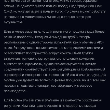
прототипа без активной помпы это, мягко говоря, серьёзная
заявка. Не доказательство полной победы над традиционными
СЖО, но уже аргумент в пользу того, что схема может работать
не только на маломощных чипах и не только в стендах
энтузиастов.
Есть и менее заметные, но для розничного продукта куда более
важные доработки. Входная и выходная трубки теперь
расположены с одной стороны испарителя, как у обычных AIO-
помп. Это улучшает совместимость с материнскими платами и
освобождает пространство вокруг сокета. Сами трубки
выполнены из нового материала: он, по словам компании,
снижает проницаемость, лучше герметизируется в местах
соединений и соответствует всем регуляторным требованиям. В
переводе с инженерного на человеческий это значит следующее:
Noctua уже думает не только о физике процесса, но и о том, как
пережить годы эксплуатации, сертификацию и массовое
производство.
Для Noctua это заметный этап ещё и в контексте собственной
репутации. Компания давно известна не скоростью вывода