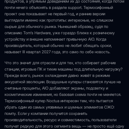
продуктов, а упрямым доведением их до состояния, когда потом
почти нечего объяснять в разделе support. Термосифонный
проект она показывает не первый год, и ранние версии
выглядели именно как прототипы: интересные, но слишком
сырые для обычного рынка. Нынешний образец, судя по
описанию Tom's Hardware, уже гораздо ближе к розничному
устройству и внешне напоминает привычную AIO. Когда
производитель, который обычно не любит обещать сроки,
называет III квартал 2027 года, это само по себе новость.
Что это значит для отрасли и для тех, кто собирает рабочие
станции, игровые ПК и тихие машины под длительную нагрузку?
Прежде всего, рынок охлаждения давно живёт в режиме
аккуратной эволюции. Воздушные кулеры становятся лучше на
считаные проценты, AIO добавляют экраны, подсветку и
косметические изменения, но базовая схема почти не меняется.
Термосифонный кулер Noctua интересен тем, что пытается
убрать один из самых уязвимых и шумных элементов СЖО:
помпу. Если у компании получится сохранить
производительность, ресурс и совместимость, пользователи
получат редкую для этого сегмента вещь — не просто ещё одну