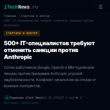
iTech
News
.ru
☰
Главная
›
Стартапы и венчур
›
500+ IT-специалистов требуют отменить санкции против
Anthropic
СТАРТАПЫ И ВЕНЧУР
500+ IT-специалистов требуют
отменить санкции против
Anthropic
Сотни работников Google, OpenAI и IBM подписали
письмо против признания Anthropic угрозой
нацбезопасности. Конфликт начался из-за отказа от
военных контрактов.
Редакция iTech News
02.03.2026
⏱
2 мин
👁
4
✍️
|
|
|
|
Источник: TechCrunch