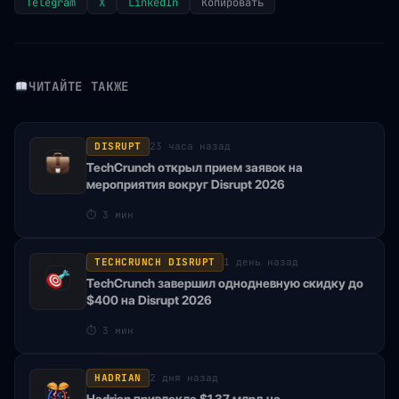
Telegram
X
LinkedIn
Копировать
ЧИТАЙТЕ ТАКЖЕ
DISRUPT
23 часа назад
TechCrunch открыл прием заявок на
мероприятия вокруг Disrupt 2026
⏱
3 мин
TECHCRUNCH DISRUPT
1 день назад
TechCrunch завершил однодневную скидку до
$400 на Disrupt 2026
⏱
3 мин
HADRIAN
2 дня назад