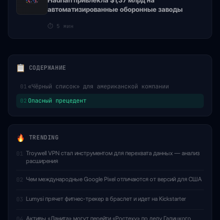
Hadrian привлекла $1,37 млрд на
автоматизированные оборонные заводы
⏱
5 мин
СОДЕРЖАНИЕ
«Чёрный список» для американской компании
01
Опасный прецедент
02
TRENDING
Troywell VPN стал инструментом для перехвата данных — анализ
01
расширения
Чем международные Google Pixel отличаются от версий для США
02
Lumysi прячет фитнес-трекер в браслет и идет на Kickstarter
03
Активы «Ланита» могут перейти «Ростеху» по делу Галицкого
04