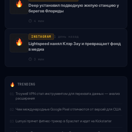
Deep установил подводную жилую станцию у
берегов Флориды
⏱
4 мин
INSTAGRAM
1 день назад
Lightspeed нанял Клэр Зау и превращает фонд
в медиа
⏱
3 мин
TRENDING
Troywell VPN стал инструментом для перехвата данных — анализ
01
расширения
Чем международные Google Pixel отличаются от версий для США
02
Lumysi прячет фитнес-трекер в браслет и идет на Kickstarter
03