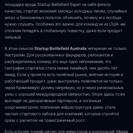
площадка вроде Startup Battlefield берет на себя фильтр
качества, стартап экономит месяцы холодных писем, случайных
интро и бесконечных попыток объяснить, почему его вообще
нужно слушать. Особенно это важно для команд не из США: им
сложнее попадать в глобальную повестку, даже если продукт
сильный.
В этом смысле
Startup Battlefield Australia
интересен не только
Австралии. Для русскоязычных фаундеров, релокантов и
распределенных команд это еще одно напоминание, что
география стартапов стала менее линейной, чем десять лет
назад. Если у проекта есть понятный рынок, внятная история и
работающий продукт, шанс выстрелить появляется не только
через Кремниевую долину напрямую, но и через региональные
узлы с хорошей международной связностью. Stripe здесь тоже
выглядит не декоративным партнером, а логичным
соорганизатором: платежная инфраструктура давно стала
частью стартового набора для компаний, которые строятся
сразу с расчетом на трансграничный рост.
Есть и более тонкий сигнал для инвесторов и корпораций. Медиа