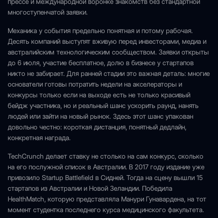
прессе и международной воронке знакомств без стандартной
многоступенчатой заявки.
Механика у события предельно понятная и потому рабочая.
Десять компаний выступят вживую перед инвесторами, медиа и
австралийским технологическим сообществом. Заявки открыты
до 6 июля, участие бесплатное, долю в бизнесе у стартапов
никто не забирает. Для ранней стадии это важная деталь: многие
основатели готовы потратить недели на акселераторы и
конкурсы только если на выходе есть не только красивый
бейдж участника, но и реальный шанс ускорить раунд, нанять
людей или зайти на новый рынок. Здесь этот шанс упакован
довольно честно: короткая дистанция, понятный дедлайн,
конкретная награда.
TechCrunch делает ставку не столько на сам конкурс, сколько
на его послужной список в Австралии. В 2017 году издание уже
привозило Startup Battlefield в Сидней. Тогда на сцену вышли 15
стартапов из Австралии и Новой Зеландии. Победила
HealthMatch, которую представляла Манури Гунавардена, на тот
момент студентка последнего курса медицинского факультета.