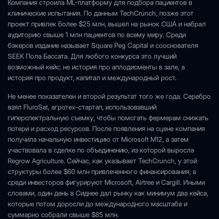
Компания строила ML-платформу для подбора пациентов в
клинические испытания. По данным TechCrunch, позже этот
проект привлек более $25 млн, вышел на рынок США и набрал
аудиторию свыше 1 млн пациентов по всему миру. Среди
бэкеров издание называет Square Peg Capital и сооснователя
SEEK Пола Бассата. Для любого конкурса это лучший
возможный кейс: не история про аплодисменты в зале, а
история про продукт, капитал и международный рост.
Не менее показателен и второй результат того же года. Серебро
взял FluroSat, агротех-стартап, использовавший
гиперспектральную съемку, чтобы помогать фермерам снижать
потери и расход ресурсов. После появления на сцене компания
получила начальную инвестицию от Microsoft M12, а затем
участвовала в сделке по объединению, из которой выросла
Regrow Agriculture. Сейчас, как указывает TechCrunch, у этой
структуры более $60 млн привлеченного финансирования, а
среди инвесторов фигурируют Microsoft, Airtree и Cargill. Иными
словами, один день в Сиднее дал рынку как минимум два кейса,
которые потом доросли до международного масштаба и
суммарно собрали свыше $85 млн.