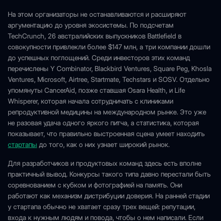
На этом организаторы не останавливаются и расширяют
аргументацию до уровня экосистемы. По подсчетам
TechCrunch, 26 австралийских выпускников Battlefield в
совокупности привлекли более $147 млн, а три компании дошли
до успешных поглощений. Среди инвесторов этих команд
перечислены Y Combinator, Blackbird Ventures, Square Peg, Khosla
Ventures, Microsoft, Airtree, Startmate, Techstars и SOSV. Отдельно
упомянуты CancerAid, позже ставшая Osara Health, и Life
Whisperer, которая начала сотрудничать с клиниками
репродуктивной медицины на международном рынке. Это уже
не разовая удача одного яркого питча, а статистика, которая
показывает, что правильно выстроенная сцена умеет находить
стартапы
до того, как о них узнает широкий рынок.
Для разработчиков и продуктовых команд здесь есть вполне
практичный вывод. Конкурсы такого типа давно перестали быть
соревнованием с кубком и фотографией на память. Они
работают как механизм дистрибуции доверия. На ранней стадии
у стартапа обычно не хватает сразу трех вещей: репутации,
входа к нужным людям и повода, чтобы о нем написали. Если