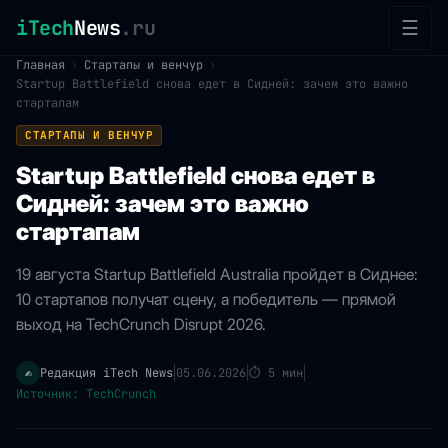
iTech
News
.ru
☰
Главная
›
Стартапы и венчур
›
Startup Battlefield снова едет в Сидней: зачем это важно
стартапам
СТАРТАПЫ И ВЕНЧУР
Startup Battlefield снова едет в
Сидней: зачем это важно
стартапам
19 августа Startup Battlefield Australia пройдет в Сиднее:
10 стартапов получат сцену, а победитель — прямой
выход на TechCrunch Disrupt 2026.
Редакция iTech News
05.06.2026
⏱
5 мин
✍️
|
|
|
Источник: TechCrunch