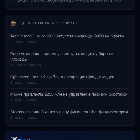
Активы «Ланита» могут перейти «Ростеху» по делу Галицкого
04
ЕЩЁ В «СТАРТАПЫ И ВЕНЧУР»
TechCrunch Disrupt 2026 запустил скидку до $400 на билеты
4 часа назад
Deep установил подводную жилую станцию у берегов
Флориды
16 часов назад
Lightspeed нанял Клэр Зау и превращает фонд в медиа
1 день назад
Moove привлекла $250 млн на управление парками роботакси
1 день назад
Atoms назначил бывшего главу финансов Uber финдиректором
1 день назад