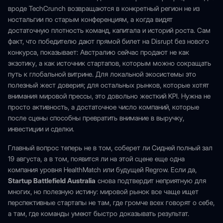
вроде TechCrunch возвращаются в конкретный регион не из
ностальгии по старым конференциям, а когда видят
достаточную плотность команд, капитала и историй роста. Сам
факт, что победителю дают прямой билет на Disrupt без нового
конкурса, показывает: Австралию сейчас продают не как
экзотику, а как источник стартапов, которым можно сокращать
путь к глобальной витрине. Для локальной экосистемы это
полезный жест доверия; для остальных рынков, которые хотят
внимания мировой прессы, это довольно жесткий KPI. Нужна не
просто активность, а достаточное число компаний, которые
после сцены способны превратить внимание в выручку,
инвестиции и сделки.
Главный вопрос теперь не в том, соберет ли Сидней полный зал
19 августа, а в том, появится ли на этой сцене еще одна
компания уровня HealthMatch или будущей Regrow. Если да,
Startup Battlefield Australia
снова подтвердит неприятную для
многих, но полезную истину: мировой рынок все чаще ищет
перспективные стартапы не там, где громче всех говорят о себе,
а там, где команды умеют быстро доказывать результат.