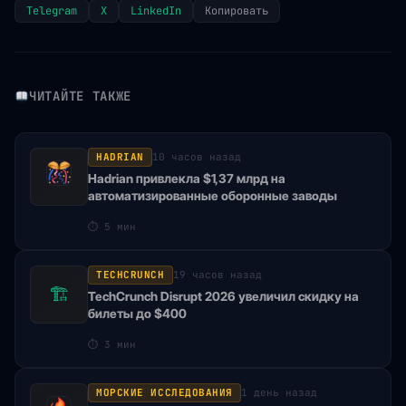
Telegram
X
LinkedIn
Копировать
ЧИТАЙТЕ ТАКЖЕ
HADRIAN
10 часов назад
Hadrian привлекла $1,37 млрд на
автоматизированные оборонные заводы
⏱
5 мин
TECHCRUNCH
19 часов назад
🏗
TechCrunch Disrupt 2026 увеличил скидку на
билеты до $400
⏱
3 мин
МОРСКИЕ ИССЛЕДОВАНИЯ
1 день назад