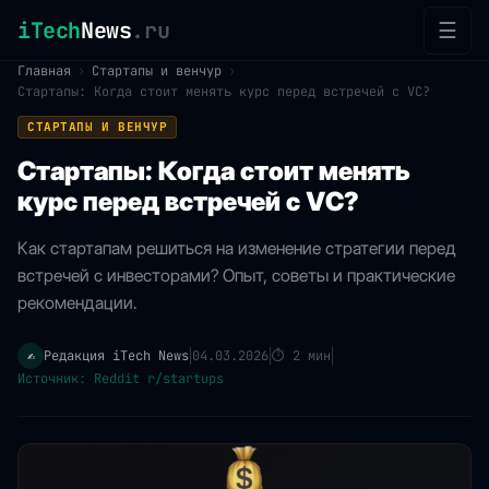
iTech
News
.ru
☰
Главная
›
Стартапы и венчур
›
Стартапы: Когда стоит менять курс перед встречей с VC?
СТАРТАПЫ И ВЕНЧУР
Стартапы: Когда стоит менять
курс перед встречей с VC?
Как стартапам решиться на изменение стратегии перед
встречей с инвесторами? Опыт, советы и практические
рекомендации.
Редакция iTech News
04.03.2026
⏱
2 мин
✍️
|
|
|
Источник: Reddit r/startups