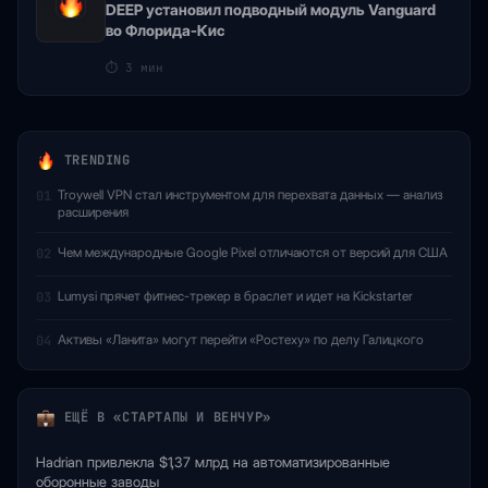
DEEP установил подводный модуль Vanguard
во Флорида-Кис
⏱
3 мин
TRENDING
Troywell VPN стал инструментом для перехвата данных — анализ
01
расширения
Чем международные Google Pixel отличаются от версий для США
02
Lumysi прячет фитнес-трекер в браслет и идет на Kickstarter
03
Активы «Ланита» могут перейти «Ростеху» по делу Галицкого
04
ЕЩЁ В «СТАРТАПЫ И ВЕНЧУР»
Hadrian привлекла $1,37 млрд на автоматизированные
оборонные заводы