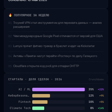
ПОПУЛЯРНОЕ ЗА НЕДЕЛЮ
Troywell VPN стал инструментом для перехвата данных — анализ
01
расширения
Чем международные Google Pixel отличаются от версий для США
02
Lumysi прячет фитнес-трекер в браслет и идет на Kickstarter
03
Активы «Ланита» могут перейти «Ростеху» по делу Галицкого
04
Cloudflare открыла код pvcli для отладки OHTTP
05
СТАРТАПЫ · ДОЛЯ СДЕЛОК · 2026
Crunchbase
AI / ML
35%
+22%
Кибербезопасность
12%
+9%
Fintech
10%
+5%
Climate Tech
8%
+14%