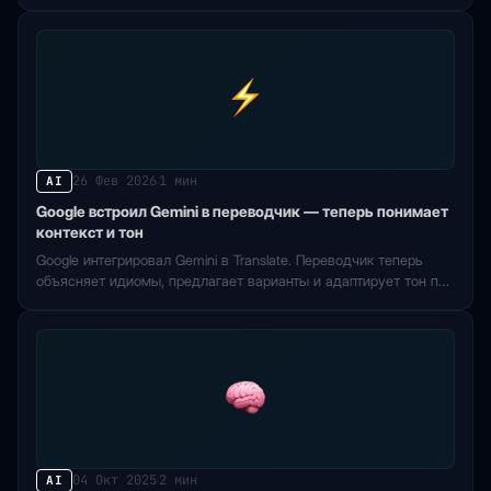
26 Фев 2026
1 мин
AI
·
Google встроил Gemini в переводчик — теперь понимает
контекст и тон
Google интегрировал Gemini в Translate. Переводчик теперь
объясняет идиомы, предлагает варианты и адаптирует тон под
ситуацию.
04 Окт 2025
2 мин
AI
·