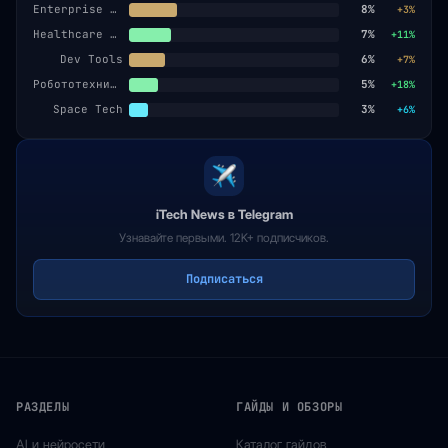
Enterprise SaaS
8%
+3%
Healthcare AI
7%
+11%
Dev Tools
6%
+7%
Робототехника
5%
+18%
Space Tech
3%
+6%
iTech News в Telegram
Узнавайте первыми. 12K+ подписчиков.
Подписаться
РАЗДЕЛЫ
ГАЙДЫ И ОБЗОРЫ
AI и нейросети
Каталог гайдов