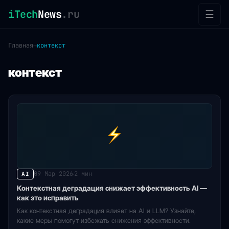
iTech
News
.ru
☰
Главная
→
контекст
контекст
09 Мар 2026
2 мин
AI
·
Контекстная деградация снижает эффективность AI —
как это исправить
Как контекстная деградация влияет на AI и LLM? Узнайте,
какие меры помогут избежать снижения эффективности.