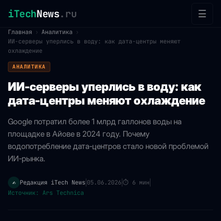
iTech
News
.ru
☰
Главная
›
Аналитика
›
ИИ-серверы уперлись в воду: как дата-центры меняют
охлаждение
АНАЛИТИКА
ИИ-серверы уперлись в воду: как
дата-центры меняют охлаждение
Google потратил более 1 млрд галлонов воды на
площадке в Айове в 2024 году. Почему
водопотребление дата-центров стало новой проблемой
ИИ-рынка.
Редакция iTech News
05.06.2026
⏱
6 мин
✍️
|
|
|
Источник: Ars Technica