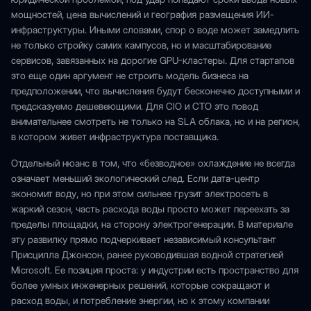
мощностей, цена вычислений и география размещения ИИ-
инфраструктуры. Иными словами, спор о воде может замедлить
не только стройку самих кампусов, но и масштабирование
сервисов, завязанных на дорогие GPU-кластеры. Для стартапов
это еще один аргумент не строить модель бизнеса на
предположении, что вычисления будут бесконечно доступными и
предсказуемо дешевеющими. Для CIO и CTO это повод
внимательнее смотреть не только на SLA облака, но и на регион,
в котором живет инфраструктура поставщика.
Отдельный нюанс в том, что «безводное» охлаждение не всегда
означает меньший экологический след. Если дата-центр
экономит воду, но при этом сильнее грузит электросеть в
жаркий сезон, часть расхода воды просто может переехать за
пределы площадки, на сторону электрогенерации. В материале
эту развилку прямо подчеркивает независимый консультант
Присцилла Джонсон, ранее руководившая водной стратегией
Microsoft. Ее позиция проста: у индустрии есть пространство для
более умных инженерных решений, которые сокращают и
расход воды, и потребление энергии, но к этому компании