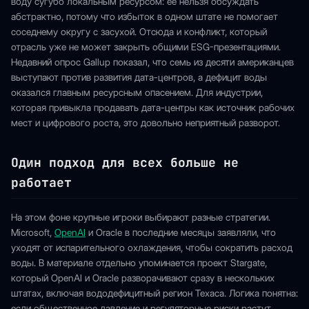
воду сугубо локальным ресурсом: ее нельзя обсуждать
абстрактно, потому что избыток в одном штате не помогает
соседнему округу с засухой. Отсюда и конфликт, который
отрасль уже не может закрыть общими ESG-презентациями.
Недавний опрос Gallup показал, что семь из десяти американцев
выступают против развития дата-центров, а дефицит воды
оказался главным ресурсным опасением. Для индустрии,
которая привыкла продавать дата-центры как источник рабочих
мест и цифрового роста, это довольно неприятный разворот.
Один подход для всех больше не
работает
На этом фоне крупные игроки выбирают разные стратегии.
Microsoft,
OpenAI
и Oracle в последние месяцы заявляли, что
уходят от испарительного охлаждения, чтобы сократить расход
воды. В материале отдельно упоминается проект Stargate,
который OpenAI и Oracle разворачивают сразу в нескольких
штатах, включая вододефицитный регион Техаса. Логика понятна:
если общественное давление и регуляторные риски растут,