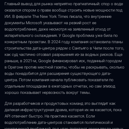
Главный вывод для рынка неприятно прагматичный: спор о воде
оказался спором о праве вообще строить новые мощности под
ИИ. В феврале The New York Times писала, что внутренние
документы Microsoft указывают на резкий рост ее
водопотребления, даже несмотря на заявленный отход от
испарительного охлаждения. У Google проблема уже била по
конкретным проектам. В 2024 году компания остановила планы
строительства дата-центра рядом с Сантьяго в Чили после того,
как суд частично отозвал разрешения из-за водных рисков. Еще
раньше, в 2021-м, Google финансировал иск, поданный городом
в Орегоне против местной газеты, чтобы не раскрывать, сколько
воды понадобится для расширения существующего дата-
центра. Потом компания начала публиковать показатели по
отдельным площадкам в ежегодных отчетах, но сам эпизод
хорошо показывает нервозность вокруг темы.
Для разработчиков и продуктовых команд это выглядит как
далекая инфраструктурная драма, которая их не касается, пока
API отвечает быстро. На практике касается. Если
водопотребление дата-центров становится политической и
юридической проблемой, под удар попадают сроки ввода новых