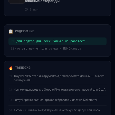
опасные астероиды
⏱
5 мин
СОДЕРЖАНИЕ
Один подход для всех больше не работает
01
Что это меняет для рынка и ИИ-бизнеса
02
TRENDING
Troywell VPN стал инструментом для перехвата данных — анализ
01
расширения
Чем международные Google Pixel отличаются от версий для США
02
Lumysi прячет фитнес-трекер в браслет и идет на Kickstarter
03
Активы «Ланита» могут перейти «Ростеху» по делу Галицкого
04