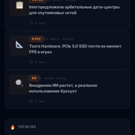
Intel предложила орбитальные дата-центры
для спутниковых сетей
⏱
4 мин
NVME
15 минут назад
Tom’s Hardware: PCIe 5.0 SSD почти не меняет
FPS в играх
⏱
5 мин
ИИ
8 часов назад
Внедрение ИИ растет, а реальное
использование буксует
⏱
4 мин
TRENDING