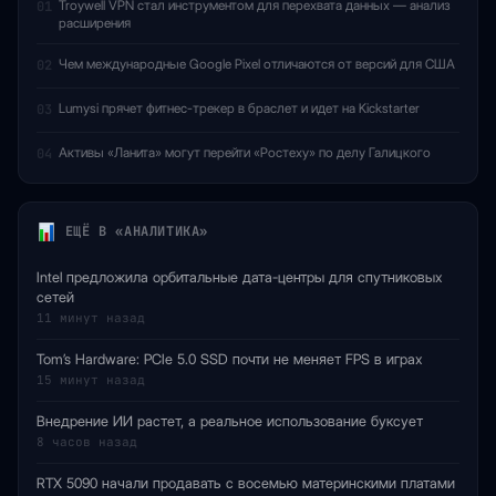
Troywell VPN стал инструментом для перехвата данных — анализ
01
расширения
Чем международные Google Pixel отличаются от версий для США
02
Lumysi прячет фитнес-трекер в браслет и идет на Kickstarter
03
Активы «Ланита» могут перейти «Ростеху» по делу Галицкого
04
ЕЩЁ В «АНАЛИТИКА»
Intel предложила орбитальные дата-центры для спутниковых
сетей
11 минут назад
Tom’s Hardware: PCIe 5.0 SSD почти не меняет FPS в играх
15 минут назад
Внедрение ИИ растет, а реальное использование буксует
8 часов назад
RTX 5090 начали продавать с восемью материнскими платами