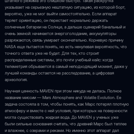
штатного режима это слишком быстро. Такая раскрутка
указывает на серьезную нештатную ситуацию, из которой борт,
вероятно, уже не мог выйти самостоятельно. Если аппарат
теряет ориентацию, он перестает нормально держать
солнечные батареи на Солнце, а дальше сценарий банальный и
очень земной: начинается энергоголодание, аккумуляторы
разряжаются, связь умирает окончательно. Корневую причину
NASA еще пытается понять, но есть ненулевая вероятность, что
точного ответа уже не будет. Для тех, кто строит
распределенные системы, это почти учебный кейс: когда
телеметрия обрывается в самый неподходящий момент, даже у
лучшей команды остается не расследование, а цифровая
археология.
Научная ценность MAVEN при этом никуда не делась. Полное
название миссии — Mars Atmosphere and Volatile Evolution. Ее
задача состояла в том, чтобы понять, как Марс потерял плотную
атмосферу и вместе с ней условия, при которых на поверхности
могла существовать жидкая вода. До MAVEN у ученых уже
были сильные основания считать, что древний Марс был теплее
и влажнее, с озерами и реками. Но именно этот аппарат дал