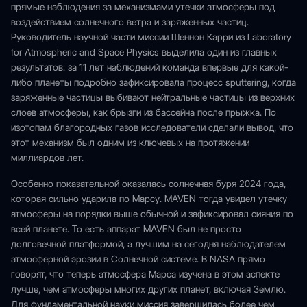
прямые наблюдения за механизмами утечки атмосферы под
воздействием солнечного ветра и заряженных частиц.
Руководитель научной части миссии Шеннон Карри из Laboratory
for Atmospheric and Space Physics выделила один из главных
результатов: за 11 лет наблюдений команда впервые для какой-
либо планеты подробно зафиксировала процесс sputtering, когда
заряженные частицы выбивают нейтральные частицы из верхних
слоев атмосферы, как брызги из бассейна после прыжка. По
изотопам благородных газов исследователи сделали вывод, что
этот механизм был одним из ключевых на протяжении
миллиардов лет.
Особенно показательной оказалась солнечная буря 2024 года,
которая сильно ударила по Марсу. MAVEN тогда увидел утечку
атмосферы на порядки выше обычной и зафиксировал сияния по
всей планете. То есть аппарат MAVEN был не просто
долговечной платформой, а лучшим на сегодня наблюдателем
атмосферной эрозии в Солнечной системе. В NASA прямо
говорят, что теперь атмосфера Марса изучена в этом аспекте
лучше, чем атмосферы многих других планет, включая Землю.
Для фундаментальной науки миссия завершилась более чем