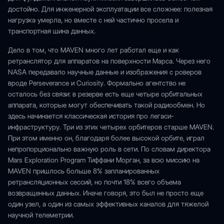
достойно. Для инженерной эксплуатации все сложнее: полезная
нагрузка умерла, но вместе с ней частично просела и
транспортная шина данных.
Дело в том, что MAVEN много лет работал еще и как
ретранслятор для аппаратов на поверхности Марса. Через него
NASA передавало научные данные и изображения с роверов
вроде Perseverance и Curiosity. Формально агентство не
осталось без связи: в резерве есть еще четыре орбитальных
аппарата, которые могут обеспечивать такой радиообмен. Но
здесь начинается классическая история про легаси-
инфраструктуру. Три из этих четырех орбитеров старше MAVEN.
При этом именно он, благодаря более высокой орбите, играл
непропорционально важную роль в сети. По словам директора
Mars Exploration Program Тиффани Морган, за всю миссию на
MAVEN пришлось больше 8% запланированных
ретрансляционных сессий, но почти 18% всего объема
возвращенных данных. Иначе говоря, это был не просто еще
один узел, а один из самых эффективных каналов для тяжелой
научной телеметрии.