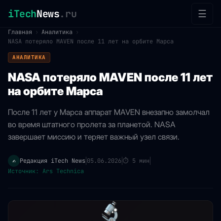
iTech
News
.ru
☰
Главная
›
Аналитика
›
NASA потеряло MAVEN после 11 лет на орбите Марса
АНАЛИТИКА
NASA потеряло MAVEN после 11 лет
на орбите Марса
После 11 лет у Марса аппарат MAVEN внезапно замолчал
во время штатного пролета за планетой. NASA
завершает миссию и теряет важный узел связи.
Редакция iTech News
05.06.2026
⏱
5 мин
✍️
|
|
|
Источник: Ars Technica