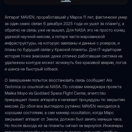
Аппарат MAVEN, проработавший у Марса 11 лет, фактически умер
за один сеанс связи: 6 декабря 2025 года он ушел за планету, а
обратно на связь уже не вышел. Для NASA это не просто конец
удачной научной миссии, а потеря части марсианской
инфраструктуры, на которую завязаны и данные с роверов, и
планы по будущей связи у Красной планеты. Для IT-аудитории
история тоже знакомая: даже отлично работавшая система на
удаленном контуре может исчезнуть без красивой аварии, логов
и шанса на быстрый rollback.
О завершении попыток восстановить связь сообщает Ars
Technica со ссылкой на NASA. По словам менеджера проекта
Майка Моро из Goddard Space Flight Center, агентство
прекращает поиск аппарата и начинает процедуры по закрытию
миссии. До сбоя все выглядело рутинно: MAVEN находился в
хорошем состоянии, а сам маневр occultation, когда Марс
закрывает аппарат от Земли, должен был занять меньше часа.
Но после выхода из-за планеты сигнал не вернулся. Инженеры