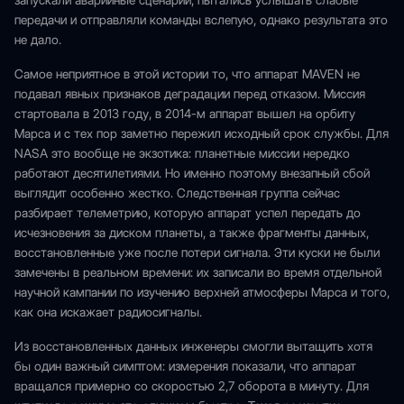
запускали аварийные сценарии, пытались услышать слабые
передачи и отправляли команды вслепую, однако результата это
не дало.
Самое неприятное в этой истории то, что аппарат MAVEN не
подавал явных признаков деградации перед отказом. Миссия
стартовала в 2013 году, в 2014-м аппарат вышел на орбиту
Марса и с тех пор заметно пережил исходный срок службы. Для
NASA это вообще не экзотика: планетные миссии нередко
работают десятилетиями. Но именно поэтому внезапный сбой
выглядит особенно жестко. Следственная группа сейчас
разбирает телеметрию, которую аппарат успел передать до
исчезновения за диском планеты, а также фрагменты данных,
восстановленные уже после потери сигнала. Эти куски не были
замечены в реальном времени: их записали во время отдельной
научной кампании по изучению верхней атмосферы Марса и того,
как она искажает радиосигналы.
Из восстановленных данных инженеры смогли вытащить хотя
бы один важный симптом: измерения показали, что аппарат
вращался примерно со скоростью 2,7 оборота в минуту. Для