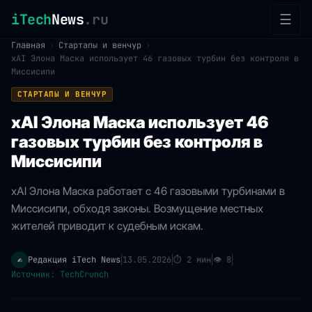
iTech
News
.ru
☰
Главная
›
Стартапы и венчур
›
xAI Элонa Маска использует 46 газовых турбин без контроля в
Миссисипи
СТАРТАПЫ И ВЕНЧУР
xAI Элонa Маска использует 46
газовых турбин без контроля в
Миссисипи
xAI Элонa Маска работает с 46 газовыми турбинами в
Миссисипи, обходя законы. Возмущение местных
жителей приводит к судебным искам.
Редакция iTech News
13.05.2026
⏱
2 мин
👁
8
✍️
|
|
|
|
Источник: TechCrunch