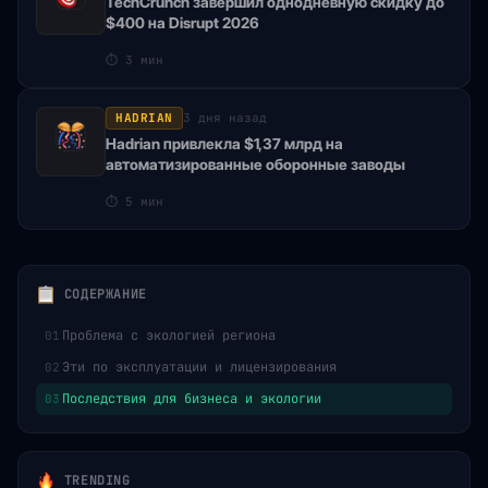
TechCrunch завершил однодневную скидку до
$400 на Disrupt 2026
⏱
3 мин
HADRIAN
3 дня назад
Hadrian привлекла $1,37 млрд на
автоматизированные оборонные заводы
⏱
5 мин
СОДЕРЖАНИЕ
Проблема с экологией региона
01
Эти по эксплуатации и лицензирования
02
Последствия для бизнеса и экологии
03
TRENDING