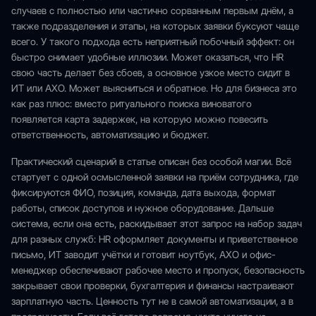
случаев с полностью или частично сорванным первым днём, а
также подразделения и этапы, на которых заявки буксуют чаще
всего. У такого подхода есть неприятный побочный эффект: он
быстро снимает удобные иллюзии. Может оказаться, что HR
свою часть делает без сбоев, а основное узкое место сидит в
ИТ или АХО. Может выясниться и обратное. Но для бизнеса это
как раз плюс: вместо ритуального поиска виноватого
появляется карта задержек, на которую можно повесить
ответственность, автоматизацию и бюджет.
Практический сценарий в статье описан без особой магии. Всё
стартует с одной осмысленной заявки на приём сотрудника, где
фиксируются ФИО, позиция, команда, дата выхода, формат
работы, список доступов и нужное оборудование. Дальше
система, если она есть, раскидывает этот запрос на набор задач
для разных служб: HR оформляет документы и приветственное
письмо, ИТ заводит учётки и готовит ноутбук, АХО и офис-
менеджер обеспечивают рабочее место и пропуск, безопасность
закрывает свои проверки, бухгалтерия и финансы настраивают
зарплатную часть. Ценность тут не в самой автоматизации, а в