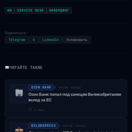
HR
SERVICE DESK
ОНБОРДИНГ
Поделиться:
Telegram
X
LinkedIn
Копировать
ЧИТАЙТЕ ТАКЖЕ
OZON БАНК
6 часов назад
Ozon Банк попал под санкции Великобритании
вслед за ЕС
⏱
4 мин
WILDBERRIES
6 часов назад