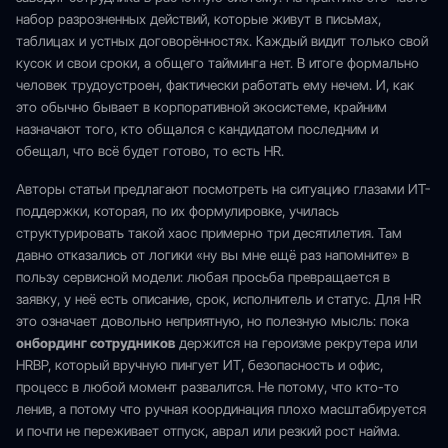
набор разрозненных действий, которые живут в письмах,
таблицах и устных договорённостях. Каждый видит только свой
кусок и свои сроки, а общего тайминга нет. В итоге формально
человек трудоустроен, фактически работать ему нечем. И, как
это обычно бывает в корпоративной экосистеме, крайним
назначают того, кто общался с кандидатом последним и
обещал, что всё будет готово, то есть HR.
Авторы статьи предлагают посмотреть на ситуацию глазами ИТ-
поддержки, которая, по их формулировке, училась
структурировать такой хаос примерно три десятилетия. Там
давно отказались от логики «ну вы мне ещё раз напомните» в
пользу сервисной модели: любая просьба превращается в
заявку, у неё есть описание, срок, исполнитель и статус. Для HR
это означает довольно неприятную, но полезную мысль: пока
онбординг сотрудников
держится на героизме рекрутера или
HRBP, который вручную пингует ИТ, безопасность и офис,
процесс в любой момент развалится. Не потому, что кто-то
ленив, а потому что ручная координация плохо масштабируется
и почти не переживает отпуск, аврал или резкий рост найма.