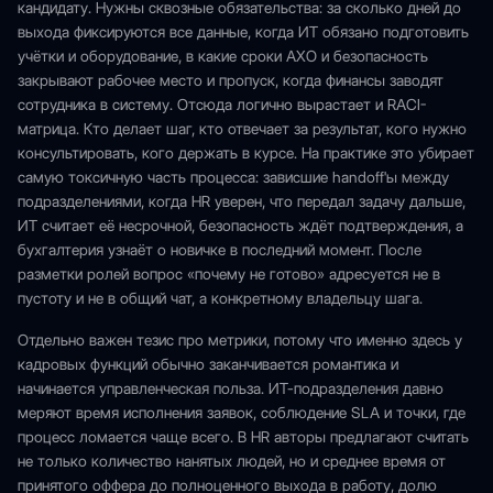
кандидату. Нужны сквозные обязательства: за сколько дней до
выхода фиксируются все данные, когда ИТ обязано подготовить
учётки и оборудование, в какие сроки АХО и безопасность
закрывают рабочее место и пропуск, когда финансы заводят
сотрудника в систему. Отсюда логично вырастает и RACI-
матрица. Кто делает шаг, кто отвечает за результат, кого нужно
консультировать, кого держать в курсе. На практике это убирает
самую токсичную часть процесса: зависшие handoff'ы между
подразделениями, когда HR уверен, что передал задачу дальше,
ИТ считает её несрочной, безопасность ждёт подтверждения, а
бухгалтерия узнаёт о новичке в последний момент. После
разметки ролей вопрос «почему не готово» адресуется не в
пустоту и не в общий чат, а конкретному владельцу шага.
Отдельно важен тезис про метрики, потому что именно здесь у
кадровых функций обычно заканчивается романтика и
начинается управленческая польза. ИТ-подразделения давно
меряют время исполнения заявок, соблюдение SLA и точки, где
процесс ломается чаще всего. В HR авторы предлагают считать
не только количество нанятых людей, но и среднее время от
принятого оффера до полноценного выхода в работу, долю