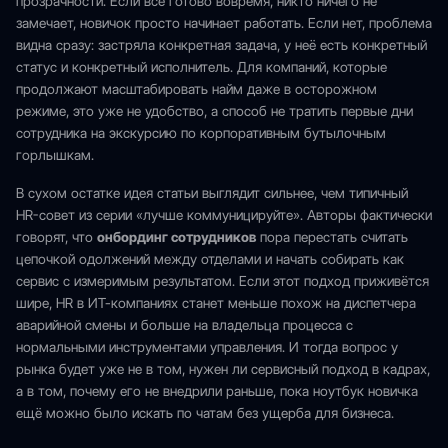
прозрачности. Если всё готово вовремя, никто ничего не
замечает, новичок просто начинает работать. Если нет, проблема
видна сразу: застряла конкретная задача, у неё есть конкретный
статус и конкретный исполнитель. Для компаний, которые
продолжают масштабировать найм даже в осторожном
режиме, это уже не удобство, а способ не тратить первые дни
сотрудника на экскурсию по корпоративным бутылочным
горлышкам.
В сухом остатке идея статьи выглядит сильнее, чем типичный
HR-совет из серии «лучше коммуницируйте». Авторы фактически
говорят, что
онбординг сотрудников
пора перестать считать
цепочкой одолжений между отделами и начать собирать как
сервис с измеримым результатом. Если этот подход приживётся
шире, HR в ИТ-компаниях станет меньше похож на диспетчера
аварийной смены и больше на владельца процесса с
нормальными инструментами управления. И тогда вопрос у
рынка будет уже не в том, нужен ли сервисный подход в кадрах,
а в том, почему его не внедрили раньше, пока ноутбук новичка
ещё можно было искать по чатам без ущерба для бизнеса.