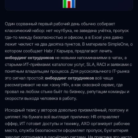
Один сорванный первый рабочий день обычно собирает
классический набор: нет ноутбука, не заведена учётка, пропуск
где-то между безопасностью и офисом, а в Excel уже давно
лежит чеклист на два десятка пунктов. В материале SimpleOne, о
котором сообщает Habr / Карьера, предлагают лечить
онбординг сотрудников
не новыми напоминаниями в чатах, а
старыми ИТ-приёмами: каталогом услуг, SLA, RACI и заявками с
понятным владельцем процесса. Для русскоязычного IT-рынка
это сигнал простой:
онбординг сотрудников
всё чаще
рассматривают не как «зону HR», а как сквозной сервис, где
провал на любом стыке бьёт по бизнесу, репутации команды и
скорости выхода человека в работу.
Исходный тезис у авторов довольно приземлённый, поэтому и
цепляет. На бумаге всё выглядит прилично: HR отправляет
оффер, ИТ готовит доступы и технику, АХО организует рабочее
место, служба безопасности оформляет пропуск, бухгалтерия
заводит сотрудника в расчётную систему. На практике это часто