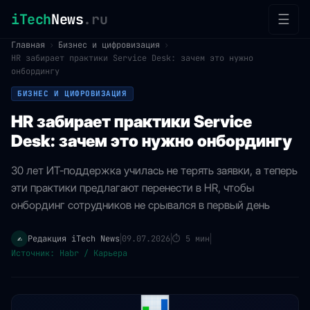
iTech
News
.ru
☰
Главная
›
Бизнес и цифровизация
›
HR забирает практики Service Desk: зачем это нужно
онбордингу
БИЗНЕС И ЦИФРОВИЗАЦИЯ
HR забирает практики Service
Desk: зачем это нужно онбордингу
30 лет ИТ-поддержка училась не терять заявки, а теперь
эти практики предлагают перенести в HR, чтобы
онбординг сотрудников не срывался в первый день
Редакция iTech News
09.07.2026
⏱
5 мин
✍️
|
|
|
Источник: Habr / Карьера