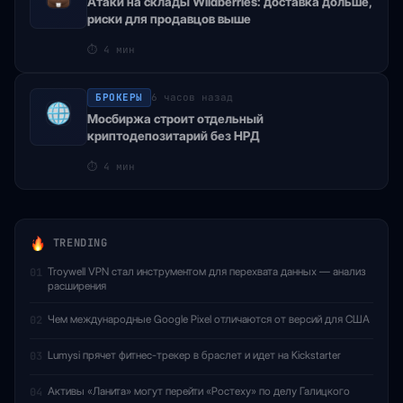
Атаки на склады Wildberries: доставка дольше,
риски для продавцов выше
⏱
4 мин
БРОКЕРЫ
6 часов назад
Мосбиржа строит отдельный
криптодепозитарий без НРД
⏱
4 мин
TRENDING
Troywell VPN стал инструментом для перехвата данных — анализ
01
расширения
Чем международные Google Pixel отличаются от версий для США
02
Lumysi прячет фитнес-трекер в браслет и идет на Kickstarter
03
Активы «Ланита» могут перейти «Ростеху» по делу Галицкого
04