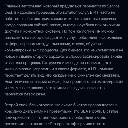
Главный инструмент, который предлагают перенести из Service
Desk в кадровые процессы, это каталог услуг. В ИТ никто не
работает с абстрактным «помогите»: есть понятные сервисы
вроде создания учётной записи, выдачи ноутбука или открытия
доступа к конкретной системе. По той же логике HR можно
разложить на набор стандартных услуг: онбординг, оформление
оффера, перевод между командами, отпуск, обучение,
командировки, exit-процессы. Для бизнеса это не косметика и не
новое название старого бардака, а способ зафиксировать входы
и выходы процесса. Сотрудник и менеджер понимают, что
именно можно запросить и в каком формате, а HR-команда
перестаёт делать вид, что каждый кейс уникален как снежинка.
Чем типичнее сценарий описан, тем проще его автоматизировать
и тем меньше шансов, что критичная задача зависнет в
переписке без хозяина.
Второй слой, без которого эта схема быстро превращается в
красивую диаграмму на презентации, это SLA и роли. В статье
подчёркивается, что для «здорового» онбординга мало
договориться только с HR о сроках оффера или ответа